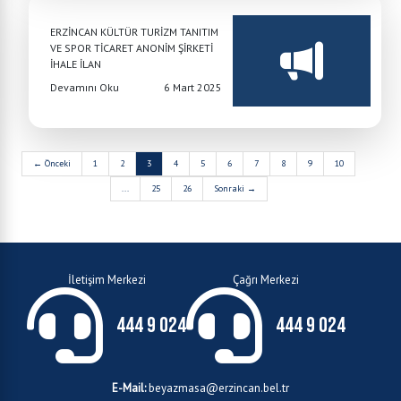
ERZİNCAN KÜLTÜR TURİZM TANITIM
VE SPOR TİCARET ANONİM ŞİRKETİ
İHALE İLAN
Devamını Oku
6 Mart 2025
← Önceki
1
2
3
4
5
6
7
8
9
10
...
25
26
Sonraki →
İletişim Merkezi
Çağrı Merkezi
444 9 024
444 9 024
E-Mail:
beyazmasa@erzincan.bel.tr