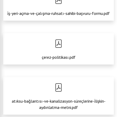
i̇ş-yeri-açma-ve-çalışma-ruhsatı-sahibi-başvuru-formu.pdf
çerez-politikası.pdf
atıksu-bağlantısı-ve-kanalizasyon-süreçlerine-i̇lişkin-
aydınlatma-metni.pdf