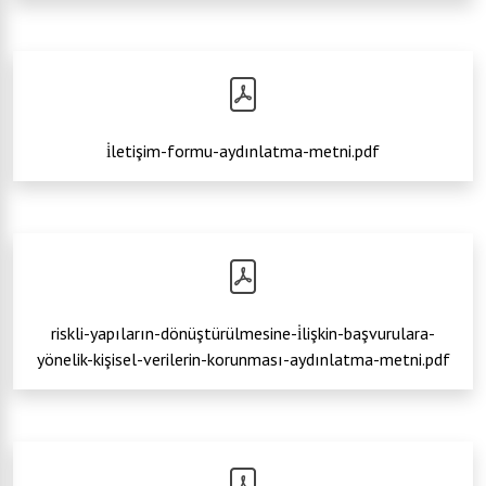
i̇letişim-formu-aydınlatma-metni.pdf
riskli-yapıların-dönüştürülmesine-i̇lişkin-başvurulara-
yönelik-kişisel-verilerin-korunması-aydınlatma-metni.pdf