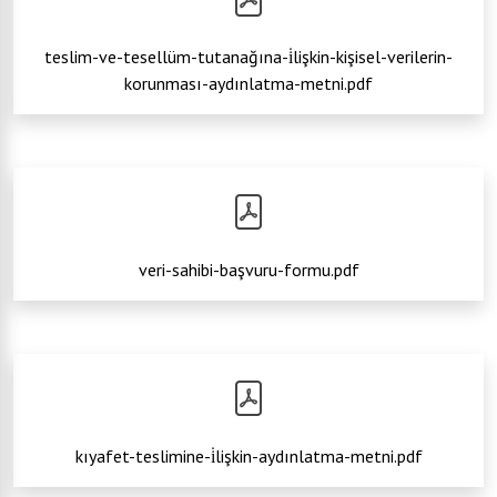
teslim-ve-tesellüm-tutanağına-i̇lişkin-kişisel-verilerin-
korunması-aydınlatma-metni.pdf
veri-sahibi-başvuru-formu.pdf
kıyafet-teslimine-i̇lişkin-aydınlatma-metni.pdf