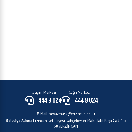
İletişim Merkezi
Çağrı Merkezi
444 9 024
444 9 024
E-Mail:
beyazmasa@erzincan.bel.tr
Belediye Adresi:
Erzincan Belediyesi Bahçelievler Mah. Halit Paşa Cad. No:
58 /ERZİNCAN