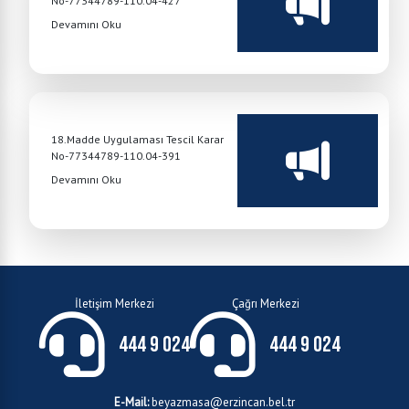
No-77344789-110.04-427
Devamını Oku
18.Madde Uygulaması Tescil Karar
No-77344789-110.04-391
Devamını Oku
İletişim Merkezi
Çağrı Merkezi
444 9 024
444 9 024
E-Mail:
beyazmasa@erzincan.bel.tr