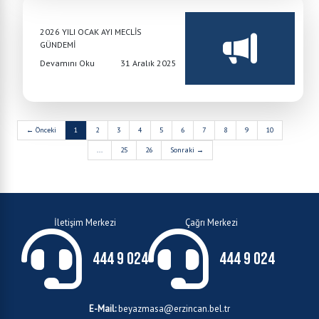
2026 YILI OCAK AYI MECLİS
GÜNDEMİ
Devamını Oku
31 Aralık 2025
← Önceki
1
2
3
4
5
6
7
8
9
10
...
25
26
Sonraki →
İletişim Merkezi
Çağrı Merkezi
444 9 024
444 9 024
E-Mail:
beyazmasa@erzincan.bel.tr