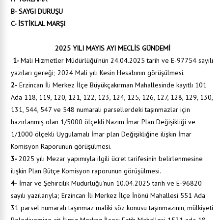
B- SAYGI DURUŞU
C- İSTİKLAL MARŞI
2025 YILI MAYIS AYI MECLİS GÜNDEMİ
1-
Mali Hizmetler Müdürlüğü’nün 24.04.2025 tarih ve E-97754 sayılı
yazıları gereği; 2024 Mali yılı Kesin Hesabının görüşülmesi.
2-
Erzincan İli Merkez İlçe Büyükçakırman Mahallesinde kayıtlı 101
Ada 118, 119, 120, 121, 122, 123, 124, 125, 126, 127, 128, 129, 130,
131, 544, 547 ve 548 numaralı parsellerdeki taşınmazlar için
hazırlanmış olan 1/5000 ölçekli Nazım İmar Plan Değişikliği ve
1/1000 ölçekli Uygulamalı İmar plan Değişikliğine ilişkin İmar
Komisyon Raporunun görüşülmesi.
3-
2025 yılı Mezar yapımıyla ilgili ücret tarifesinin belirlenmesine
ilişkin Plan Bütçe Komisyon raporunun görüşülmesi.
4-
İmar ve Şehircilik Müdürlüğü’nün 10.04.2025 tarih ve E-96820
sayılı yazılarıyla; Erzincan İli Merkez İlçe İnönü Mahallesi 551 Ada
31 parsel numaralı taşınmaz maliki söz konusu taşınmazının, mülkiyeti