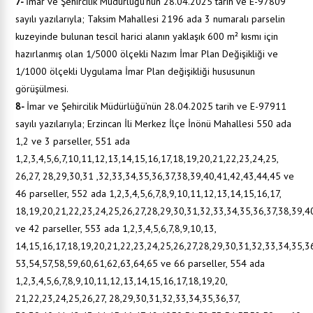
7-
İmar ve Şehircilik Müdürlüğü’nün 28.04.2025 tarih ve E-97809
sayılı yazılarıyla; Taksim Mahallesi 2196 ada 3 numaralı parselin
kuzeyinde bulunan tescil harici alanın yaklaşık 600 m² kısmı için
hazırlanmış olan 1/5000 ölçekli Nazım İmar Plan Değişikliği ve
1/1000 ölçekli Uygulama İmar Plan değişikliği hususunun
görüşülmesi.
8-
İmar ve Şehircilik Müdürlüğü’nün 28.04.2025 tarih ve E-97911
sayılı yazılarıyla; Erzincan İli Merkez İlçe İnönü Mahallesi 550 ada
1,2 ve 3 parseller, 551 ada
1,2,3,4,5,6,7,10,11,12,13,14,15,16,17,18,19,20,21,22,23,24,25,
26,27, 28,29,30,31 ,32,33,34,35,36,37,38,39,40,41,42,43,44,45 ve
46 parseller, 552 ada 1,2,3,4,5,6,7,8,9,10,11,12,13,14,15,16,17,
18,19,20,21,22,23,24,25,26,27,28,29,30,31,32,33,34,35,36,37,38,39,4
ve 42 parseller, 553 ada 1,2,3,4,5,6,7,8,9,10,13,
14,15,16,17,18,19,20,21,22,23,24,25,26,27,28,29,30,31,32,33,34,35,36
53,54,57,58,59,60,61,62,63,64,65 ve 66 parseller, 554 ada
1,2,3,4,5,6,7,8,9,10,11,12,13,14,15,16,17,18,19,20,
21,22,23,24,25,26,27, 28,29,30,31,32,33,34,35,36,37,