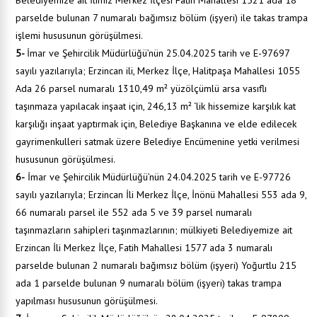
Belediyemize ait İlimiz Merkez İlçesi Fatih Mahallesi 1521 ada 18
parselde bulunan 7 numaralı bağımsız bölüm (işyeri) ile takas trampa
işlemi hususunun görüşülmesi.
5-
İmar ve Şehircilik Müdürlüğü’nün 25.04.2025 tarih ve E-97697
sayılı yazılarıyla; Erzincan ili, Merkez İlçe, Halitpaşa Mahallesi 1055
Ada 26 parsel numaralı 1310,49 m² yüzölçümlü arsa vasıflı
taşınmaza yapılacak inşaat için, 246,13 m² ‘lik hissemize karşılık kat
karşılığı inşaat yaptırmak için, Belediye Başkanına ve elde edilecek
gayrimenkulleri satmak üzere Belediye Encümenine yetki verilmesi
hususunun görüşülmesi.
6-
İmar ve Şehircilik Müdürlüğü’nün 24.04.2025 tarih ve E-97726
sayılı yazılarıyla; Erzincan İli Merkez İlçe, İnönü Mahallesi 553 ada 9,
66 numaralı parsel ile 552 ada 5 ve 39 parsel numaralı
taşınmazların sahipleri taşınmazlarının; mülkiyeti Belediyemize ait
Erzincan İli Merkez İlçe, Fatih Mahallesi 1577 ada 3 numaralı
parselde bulunan 2 numaralı bağımsız bölüm (işyeri) Yoğurtlu 215
ada 1 parselde bulunan 9 numaralı bölüm (işyeri) takas trampa
yapılması hususunun görüşülmesi.