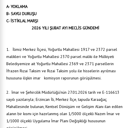
A- YOKLAMA
B- SAYGI DURUŞU
C- İSTİKLAL MARŞI
2026 YILI ŞUBAT AYI MECLİS GÜNDEMİ
1. İlimiz Merkez İlçesi, Yoğurtlu Mahallesi 1917 ve 2372 parsel
malikleri ve Yoğurtlu Mahallesi 2370 parsel maliki ile Mülkiyeti
Belediyemize ait Yoğurtlu Mahallesi 2369 ve 2371 parsellerin
İfrazen Rızai Taksim ve Rızai Taksim yolu ile hisselerin ayrılması
hususuna ilişkin imar komisyon raporunun görüşülmesi.
2. İmar ve Şehircilik Müdürlüğü’nün 27.01.2026 tarih ve E-116613
sayılı yazılarıyla; Erzincan İli, Merkez İlçe, tapuda Karaağaç
Mahallesinde bulunan, Kentsel Dönüşüm ve Gelişim Alanı ilan edilen
alanın bir kısmı için hazırlanmış olan 1/5000 ölçekli Nazım İmar ve
1/1000 ölçekli Uygulama İmar Planı Değişikliği hususunun