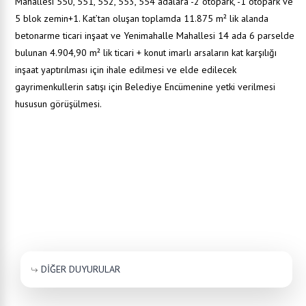
Mahallesi 550, 551, 552, 553, 554 adalara -2 otopark, -1 otopark ve
5 blok zemin+1. Kat’tan oluşan toplamda 11.875 m² lik alanda
betonarme ticari inşaat ve Yenimahalle Mahallesi 14 ada 6 parselde
bulunan 4.904,90 m² lik ticari + konut imarlı arsaların kat karşılığı
inşaat yaptırılması için ihale edilmesi ve elde edilecek
gayrimenkullerin satışı için Belediye Encümenine yetki verilmesi
hususun görüşülmesi.
DİĞER DUYURULAR