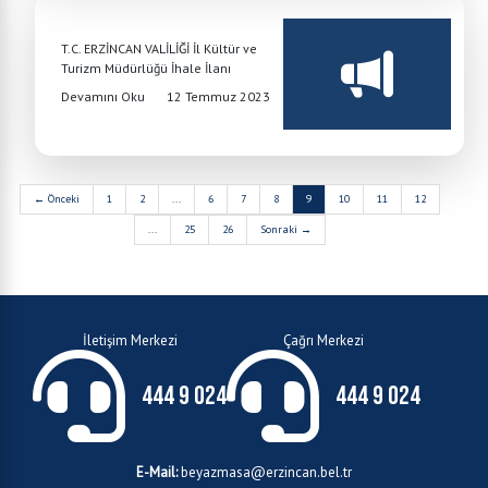
T.C. ERZİNCAN VALİLİĞİ İl Kültür ve
Turizm Müdürlüğü İhale İlanı
Devamını Oku
12 Temmuz 2023
← Önceki
1
2
...
6
7
8
9
10
11
12
...
25
26
Sonraki →
İletişim Merkezi
Çağrı Merkezi
444 9 024
444 9 024
E-Mail:
beyazmasa@erzincan.bel.tr