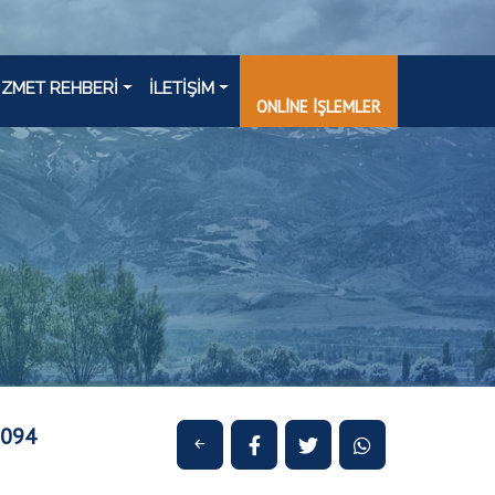
İZMET REHBERİ
İLETİŞİM
ONLİNE İŞLEMLER
1094