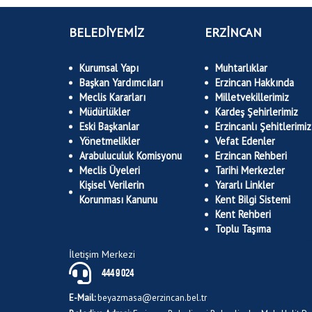
BELEDİYEMİZ
ERZİNCAN
Kurumsal Yapı
Muhtarlıklar
Başkan Yardımcıları
Erzincan Hakkında
Meclis Kararları
Milletvekillerimiz
Müdürlükler
Kardeş Şehirlerimiz
Eski Başkanlar
Erzincanlı Şehitlerimiz
Yönetmelikler
Vefat Edenler
Arabuluculuk Komisyonu
Erzincan Rehberi
Meclis Üyeleri
Tarihi Merkezler
Kişisel Verilerin
Yararlı Linkler
Korunması Kanunu
Kent Bilgi Sistemi
Kent Rehberi
Toplu Taşıma
İletişim Merkezi
444 9 024
E-Mail:
beyazmasa@erzincan.bel.tr