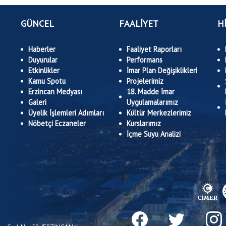
GÜNCEL
FAALİYET
H
Haberler
Faaliyet Raporları
Duyurular
Performans
Etkinlikler
İmar Plan Değişiklikleri
Kamu Spotu
Projelerimiz
Erzincan Medyası
18. Madde İmar
Galeri
Uygulamalarımız
Üyelik İşlemleri Adımları
Kültür Merkezlerimiz
Nöbetçi Eczaneler
Kurslarımız
İçme Suyu Analizi