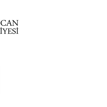
ar Planları
/
18.Madde Uygulaması Tescil Karar No-77344789-110.04-1094