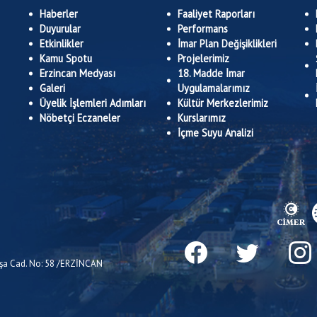
Haberler
Faaliyet Raporları
Duyurular
Performans
Etkinlikler
İmar Plan Değişiklikleri
Kamu Spotu
Projelerimiz
Erzincan Medyası
18. Madde İmar
Galeri
Uygulamalarımız
Üyelik İşlemleri Adımları
Kültür Merkezlerimiz
Nöbetçi Eczaneler
Kurslarımız
İçme Suyu Analizi
Paşa Cad. No: 58 /ERZİNCAN