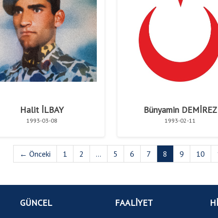
Halit İLBAY
Bünyamin DEMİREZ
1993-03-08
1993-02-11
← Önceki
1
2
...
5
6
7
8
9
10
GÜNCEL
FAALİYET
H