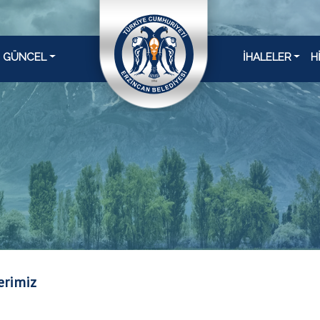
GÜNCEL
İHALELER
H
erimiz