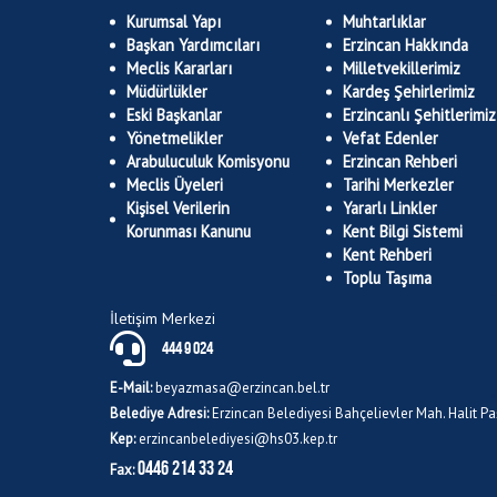
Kurumsal Yapı
Muhtarlıklar
Başkan Yardımcıları
Erzincan Hakkında
Meclis Kararları
Milletvekillerimiz
Müdürlükler
Kardeş Şehirlerimiz
Eski Başkanlar
Erzincanlı Şehitlerimiz
Yönetmelikler
Vefat Edenler
Arabuluculuk Komisyonu
Erzincan Rehberi
Meclis Üyeleri
Tarihi Merkezler
Kişisel Verilerin
Yararlı Linkler
Korunması Kanunu
Kent Bilgi Sistemi
Kent Rehberi
Toplu Taşıma
İletişim Merkezi
444 9 024
E-Mail:
beyazmasa@erzincan.bel.tr
Belediye Adresi:
Erzincan Belediyesi Bahçelievler Mah. Halit 
Kep:
erzincanbelediyesi@hs03.kep.tr
0446 214 33 24
Fax: