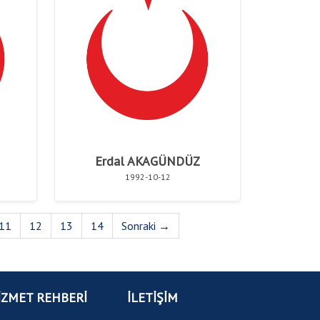
Erdal AKAGÜNDÜZ
1992-10-12
11
12
13
14
Sonraki →
İZMET REHBERİ
İLETİŞİM