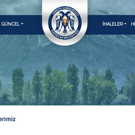
GÜNCEL
İHALELER
H
erimiz