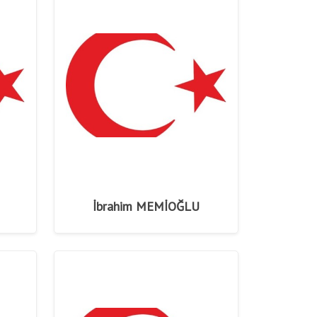
Anasayfa
/
Şehitlerimiz
/
Şehitlerimiz
İbrahim MEMİOĞLU