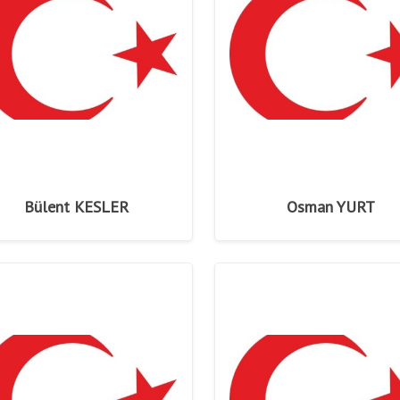
Bülent KESLER
Osman YURT