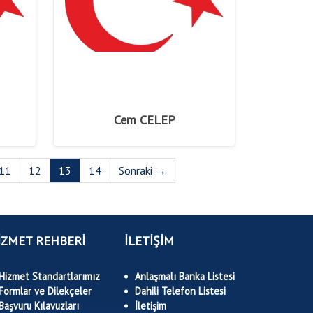
Cem CELEP
11
12
13
14
Sonraki →
İZMET REHBERİ
İLETİŞİM
Hizmet Standartlarımız
Anlaşmalı Banka Listesi
Formlar ve Dilekçeler
Dahili Telefon Listesi
Başvuru Kılavuzları
İletişim