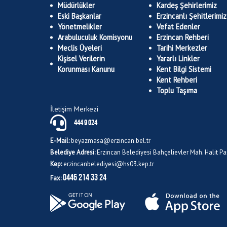
Müdürlükler
Kardeş Şehirlerimiz
Eski Başkanlar
Erzincanlı Şehitlerimiz
Yönetmelikler
Vefat Edenler
Arabuluculuk Komisyonu
Erzincan Rehberi
Meclis Üyeleri
Tarihi Merkezler
Kişisel Verilerin
Yararlı Linkler
Korunması Kanunu
Kent Bilgi Sistemi
Kent Rehberi
Toplu Taşıma
İletişim Merkezi
444 9 024
E-Mail:
beyazmasa@erzincan.bel.tr
Belediye Adresi:
Erzincan Belediyesi Bahçelievler Mah. Halit 
Kep:
erzincanbelediyesi@hs03.kep.tr
0446 214 33 24
Fax: