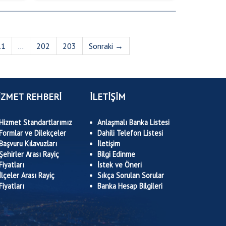
11
...
202
203
Sonraki →
İZMET REHBERİ
İLETİŞİM
Hizmet Standartlarımız
Anlaşmalı Banka Listesi
Formlar ve Dilekçeler
Dahili Telefon Listesi
Başvuru Kılavuzları
İletişim
Şehirler Arası Rayiç
Bilgi Edinme
Fiyatları
İstek ve Öneri
İlçeler Arası Rayiç
Sıkça Sorulan Sorular
Fiyatları
Banka Hesap Bilgileri