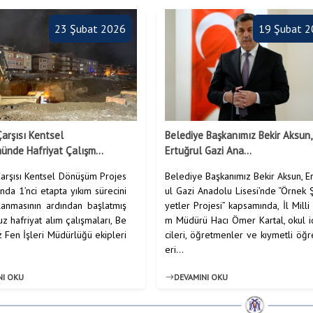
23 Şubat 2026
19 Şubat 
arşısı Kentsel
Belediye Başkanımız Bekir Aksun,
nde Hafriyat Çalışm...
Ertuğrul Gazi Ana...
arşısı Kentsel Dönüşüm Projes
Belediye Başkanımız Bekir Aksun, E
nda 1’nci etapta yıkım sürecini
ul Gazi Anadolu Lisesi’nde “Örnek 
anmasının ardından başlatmış
yetler Projesi” kapsamında, İl Milli 
 hafriyat alım çalışmaları, Be
m Müdürü Hacı Ömer Kartal, okul i
 Fen İşleri Müdürlüğü ekipleri
cileri, öğretmenler ve kıymetli öğr
eri...
NI OKU
DEVAMINI OKU