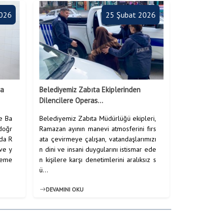
2026
25 Şubat 2026
ca
Belediyemiz Zabıta Ekiplerinden
Dilencilere Operas...
ye Ba
Belediyemiz Zabıta Müdürlüğü ekipleri,
 doğr
Ramazan ayının manevi atmosferini fırs
lda R
ata çevirmeye çalışan, vatandaşlarımızı
 ve y
n dini ve insani duygularını istismar ede
 yeme
n kişilere karşı denetimlerini aralıksız s
ü...
DEVAMINI OKU