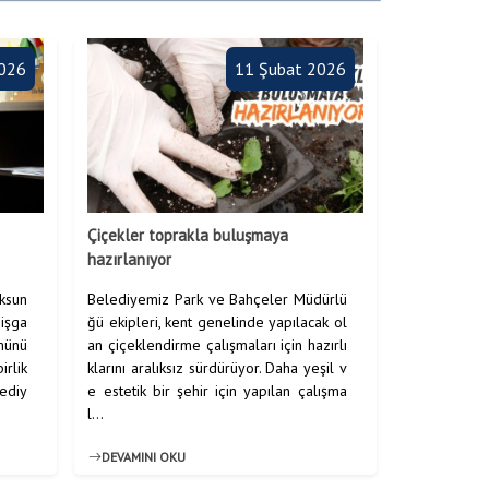
2026
11 Şubat 2026
Çiçekler toprakla buluşmaya
hazırlanıyor
ksun
Belediyemiz Park ve Bahçeler Müdürlü
 işga
ğü ekipleri, kent genelinde yapılacak ol
münü
an çiçeklendirme çalışmaları için hazırlı
irlik
klarını aralıksız sürdürüyor. Daha yeşil v
 ediy
e estetik bir şehir için yapılan çalışma
l...
DEVAMINI OKU