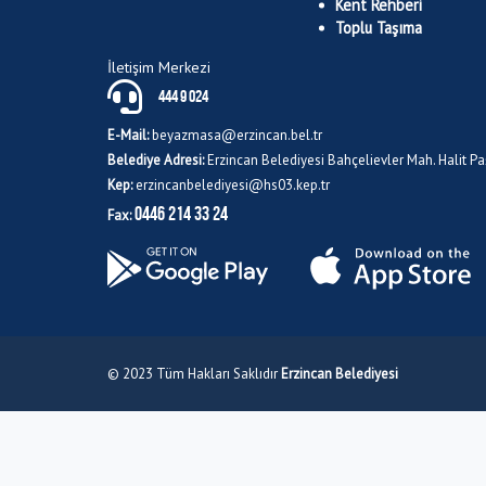
Kent Rehberi
Toplu Taşıma
İletişim Merkezi
444 9 024
E-Mail:
beyazmasa@erzincan.bel.tr
Belediye Adresi:
Erzincan Belediyesi Bahçelievler Mah. Halit 
Kep:
erzincanbelediyesi@hs03.kep.tr
0446 214 33 24
Fax:
© 2023 Tüm Hakları Saklıdır
Erzincan Belediyesi