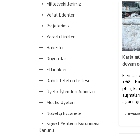
Milletvekillerimiz
Vefat Edenler
Projelerimiz
Yararlı Linkler
Haberler
Karla mü
Duyurular
devam e
Etkinlikler
Erzincan’
Dahili Telefon Listesi
adığı ilk
pleri, ke
Üyelik İşlemleri Adımları
alışmalar
aşların gü
Meclis Üyeleri
Nöbetçi Eczaneler
DEVAMI
Kişisel Verilerin Korunması
Kanunu