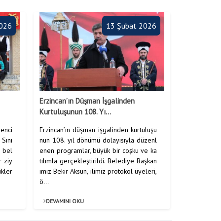
2026
13 Şubat 2026
Anasayfa
/
Haberler
/
HABERLER
Erzincan’ın Düşman İşgalinden
Kurtuluşunun 108. Yı...
renci
Erzincan’ın düşman işgalinden kurtuluşu
 Sını
nun 108. yıl dönümü dolayısıyla düzenl
e bel
enen programlar, büyük bir coşku ve ka
r ziy
tılımla gerçekleştirildi. Belediye Başkan
ükler
ımız Bekir Aksun, ilimiz protokol üyeleri,
ö...
DEVAMINI OKU