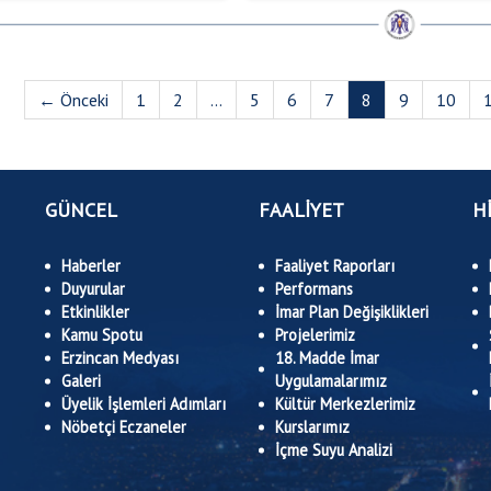
← Önceki
1
2
...
5
6
7
8
9
10
GÜNCEL
FAALİYET
H
Haberler
Faaliyet Raporları
Duyurular
Performans
Etkinlikler
İmar Plan Değişiklikleri
Kamu Spotu
Projelerimiz
Erzincan Medyası
18. Madde İmar
Galeri
Uygulamalarımız
Üyelik İşlemleri Adımları
Kültür Merkezlerimiz
Nöbetçi Eczaneler
Kurslarımız
İçme Suyu Analizi