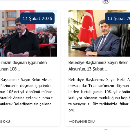
13 Şubat 2026
13 Şubat 
’ımızın düşman işgalinden
Belediye Başkanımız Sayın Bekir
unun 108...
Aksun’un, 13 Şubat...
Başkanımız Sayın Bekir Aksun,
Belediye Başkanımız Sayın Bekir A
Erzincan’ın düşman işgalinden
mesajında: “Erzincan’ımızın düşman
unun 108’nci yıl dönümü münas
linden kurtuluşunun 108. yıl dönü
Atatürk Anıtına çelenk sunma t
kutluyor olmanın mutluluğunu hep b
atılarak Belediyemizin çelengi
te yaşıyoruz. Biz tarihimizle iftihar
oru...
NI OKU
DEVAMINI OKU