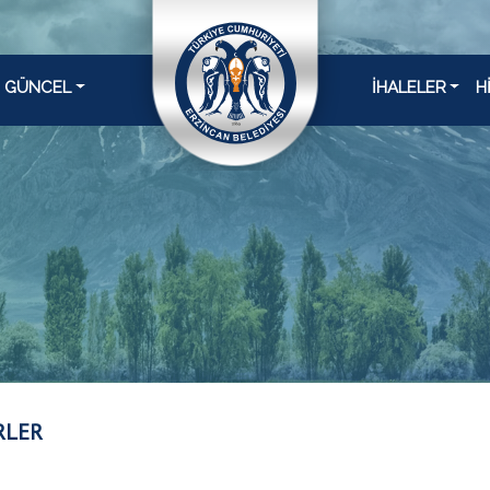
GÜNCEL
İHALELER
H
RLER