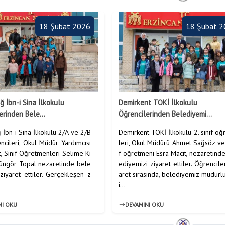
18 Şubat 2026
18 Şubat 
ğ İbn-i Sina İlkokulu
Demirkent TOKİ İlkokulu
erinden Bele...
Öğrencilerinden Belediyemi...
 İbn-i Sina İlkokulu 2/A ve 2/B
Demirkent TOKİ İlkokulu 2. sınıf öğ
encileri, Okul Müdür Yardımcısı
leri, Okul Müdürü Ahmet Sağsöz ve
t, Sınıf Öğretmenleri Selime Kı
f öğretmeni Esra Macit, nezaretind
Güngör Topal nezaretinde bele
ediyemizi ziyaret ettiler. Öğrencile
ziyaret ettiler. Gerçekleşen z
aret sırasında, belediyemiz müdürl
i...
NI OKU
DEVAMINI OKU