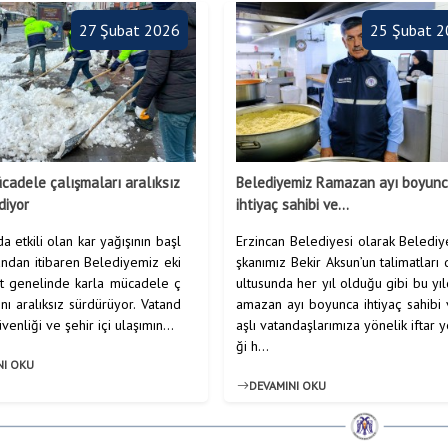
27 Şubat 2026
25 Şubat 
cadele çalışmaları aralıksız
Belediyemiz Ramazan ayı boyun
diyor
ihtiyaç sahibi ve...
da etkili olan kar yağışının başl
Erzincan Belediyesi olarak Beledi
 andan itibaren Belediyemiz eki
şkanımız Bekir Aksun’un talimatları
nt genelinde karla mücadele ç
ultusunda her yıl olduğu gibi bu yı
ını aralıksız sürdürüyor. Vatand
amazan ayı boyunca ihtiyaç sahibi
venliği ve şehir içi ulaşımın...
aşlı vatandaşlarımıza yönelik iftar
ği h...
NI OKU
DEVAMINI OKU