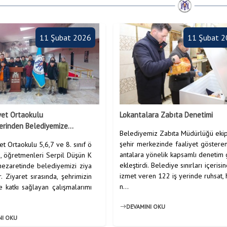
11 Şubat 2026
11 Şubat 
et Ortaokulu
Lokantalara Zabıta Denetimi
erinden Belediyemize...
Belediyemiz Zabıta Müdürlüğü ekip
şehir merkezinde faaliyet göstere
t Ortaokulu 5,6,7 ve 8. sınıf ö
antalara yönelik kapsamlı denetim
i, öğretmenleri Serpil Düşün K
ekleştirdi. Belediye sınırları içerisi
nezaretinde belediyemizi ziya
izmet veren 122 iş yerinde ruhsat, 
er. Ziyaret sırasında, şehrimizin
n...
e katkı sağlayan çalışmalarımı
DEVAMINI OKU
NI OKU