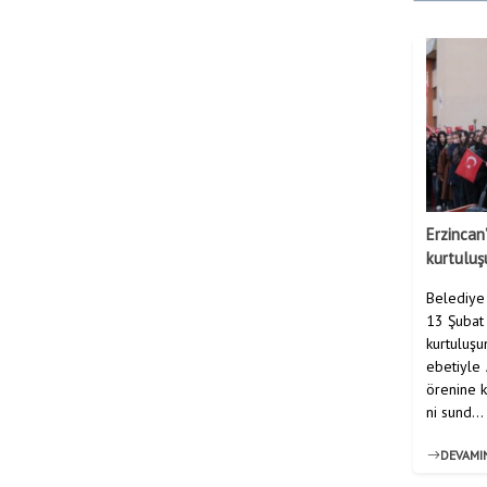
Erzincan
kurtuluş
Belediye 
13 Şubat 
kurtuluş
ebetiyle 
örenine k
ni sund...
DEVAMI