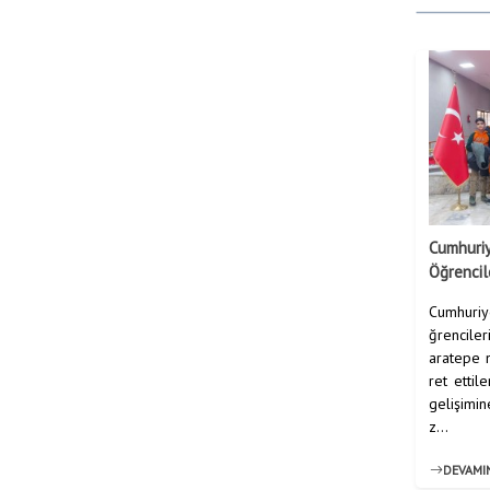
Cumhuriy
Öğrencil
Cumhuriye
ğrenciler
aratepe 
ret ettil
gelişimin
z...
DEVAMI