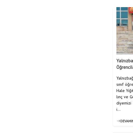
Yalnızba
Öğrencil
Yalnızbağ
sınıf öğr
Hale Yiği
lınç ve 
diyemizi 
i...
DEVAMI