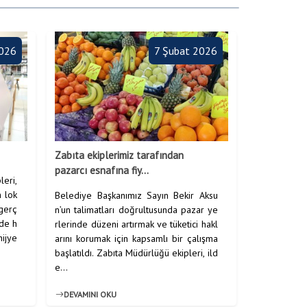
2026
7 Şubat 2026
Zabıta ekiplerimiz tarafından
pazarcı esnafına fiy...
leri,
n lok
Belediye Başkanımız Sayın Bekir Aksu
 gerç
n’un talimatları doğrultusunda pazar ye
nde h
rlerinde düzeni artırmak ve tüketici hakl
hijye
arını korumak için kapsamlı bir çalışma
başlatıldı. Zabıta Müdürlüğü ekipleri, ild
e...
DEVAMINI OKU