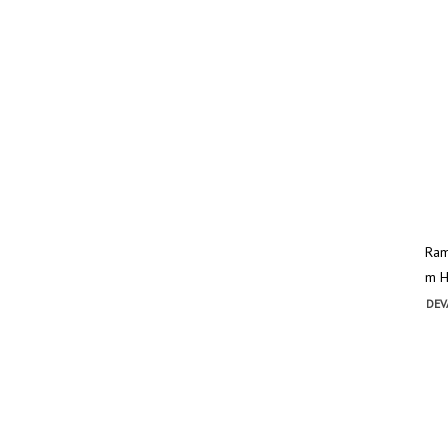
Ram
m Ha
DEV