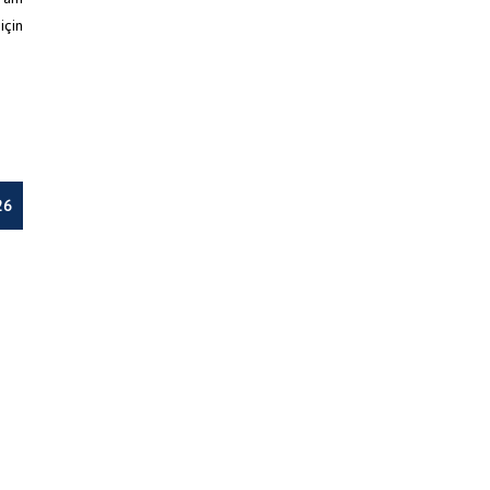
için
26