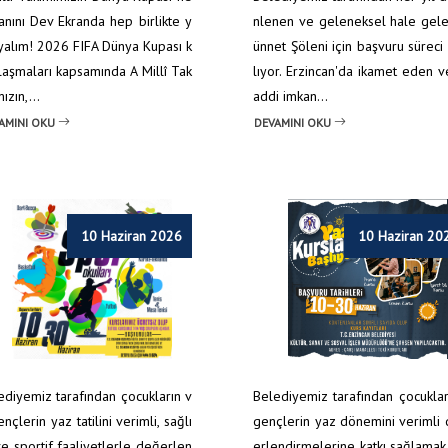
anını Dev Ekranda hep birlikte y
nlenen ve geleneksel hale gel
yalım! 2026 FIFA Dünya Kupası k
ünnet Şöleni için başvuru süreci
ılaşmaları kapsamında A Millî Tak
lıyor. Erzincan'da ikamet eden 
ızın,...
addi imkan...
AMINI OKU
DEVAMINI OKU
10 Haziran 2026
10 Haziran 20
Anasayfa
/
Etkinlikler
/
ŞEHİTLE
ediyemiz tarafından çocukların v
Belediyemiz tarafından çocukla
nçlerin yaz tatilini verimli, sağlı
gençlerin yaz dönemini verimli
ve sportif faaliyetlerle değerlen
erlendirmelerine katkı sağlama