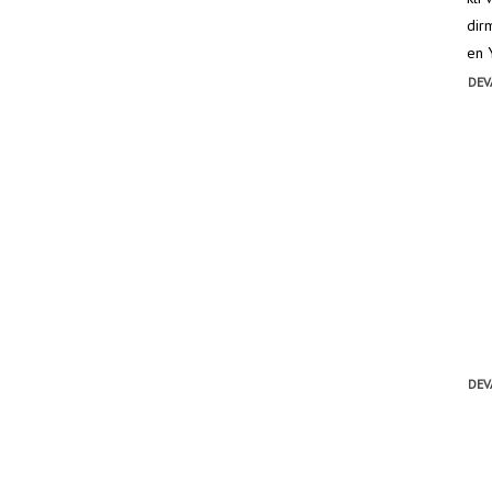
dir
en Y
DEV
DEV