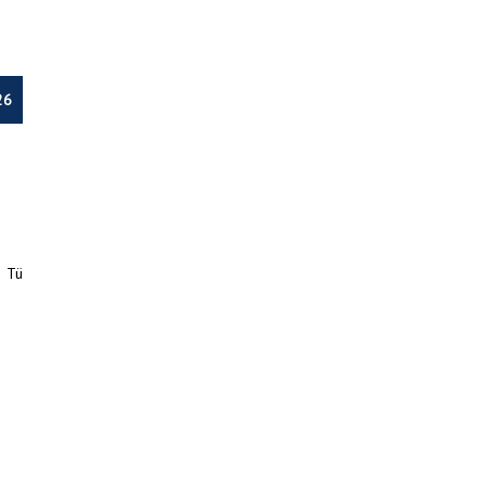
26
a Tü