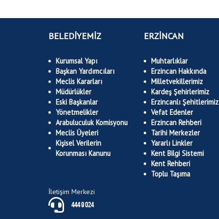
BELEDİYEMİZ
ERZİNCAN
Kurumsal Yapı
Muhtarlıklar
Başkan Yardımcıları
Erzincan Hakkında
Meclis Kararları
Milletvekillerimiz
Müdürlükler
Kardeş Şehirlerimiz
Eski Başkanlar
Erzincanlı Şehitlerimiz
Yönetmelikler
Vefat Edenler
Arabuluculuk Komisyonu
Erzincan Rehberi
Meclis Üyeleri
Tarihi Merkezler
Kişisel Verilerin
Yararlı Linkler
Korunması Kanunu
Kent Bilgi Sistemi
Kent Rehberi
Toplu Taşıma
İletişim Merkezi
444 9 024