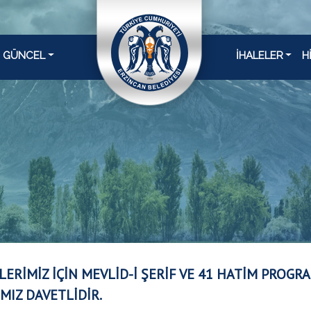
GÜNCEL
İHALELER
H
LERİMİZ İÇİN MEVLİD-İ ŞERİF VE 41 HATİM PROGR
MIZ DAVETLİDİR.