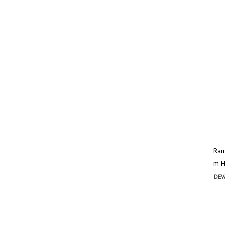
Ram
m Ha
DEV