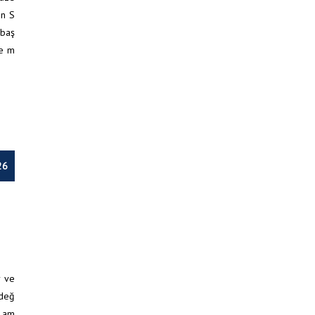
en S
 baş
ve m
26
RİMİZ İÇİN MEVLİD-İ ŞERİF VE 41 HATİM PROGRAMINA TÜM HALKIMIZ DAVETLİDİR.
r ve
 değ
k am