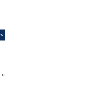
26
a Tü