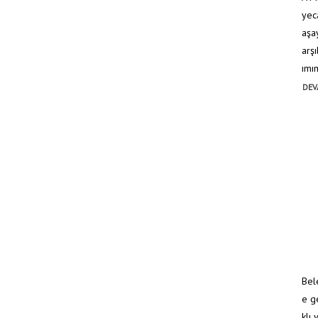
yec
aşa
arş
ımım
DEV
Bel
e ge
klı 