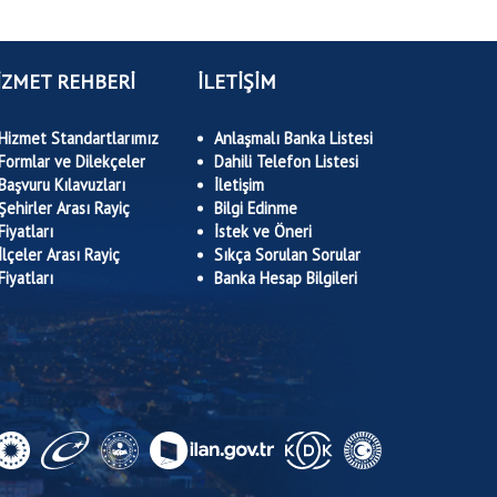
İZMET REHBERİ
İLETİŞİM
Hizmet Standartlarımız
Anlaşmalı Banka Listesi
Formlar ve Dilekçeler
Dahili Telefon Listesi
Başvuru Kılavuzları
İletişim
Şehirler Arası Rayiç
Bilgi Edinme
Fiyatları
İstek ve Öneri
İlçeler Arası Rayiç
Sıkça Sorulan Sorular
Fiyatları
Banka Hesap Bilgileri