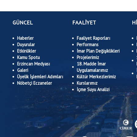
GÜNCEL
FAALİYET
H
Haberler
Faaliyet Raporları
Duyurular
Performans
Etkinlikler
İmar Plan Değişiklikleri
Kamu Spotu
Projelerimiz
Erzincan Medyası
18. Madde İmar
Galeri
Uygulamalarımız
Üyelik İşlemleri Adımları
Kültür Merkezlerimiz
Nöbetçi Eczaneler
Kurslarımız
İçme Suyu Analizi