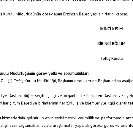
tiş Kurulu Müdürlüğünün görev alanı Erzincan Belediyesi sınırlarını kapsar.
İKİNCİ
KISIM
BİRİNCİ BÖLÜM
Teftiş Kurulu
Kurulu Müdürlüğünün görev, yetki ve sorumlulukları
 7
– (1) Teftiş Kurulu Müdürlüğü, Başkanın emri üzerine Başkan adına aşağıd
diye Başkanı, diğer seçilmiş kişi ve organlar ile Encümen Başkanı ve üye
i hariç, tüm Belediye birimlerinin her türlü iş ve işlemleriyle ilgili olarak 
 hizmetlerinin geliştirilip etkinleştirilmesini, verimlilik ve performansın ar
alışmasını sağlamak amacıyla araştırmalar yaparak gerekli görüş ve öneril