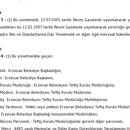
k
 3 -
(1) Bu yönetmelik, 13.07.2005 tarihli Resmi Gazetede yayımlanarak 
maddeleri ile 22.02.2007 tarihli Resmi Gazetede yayımlanarak yürürlüğe giren
dro İlke ve Standartlarına Dair Yönetmelik ve diğer ilgili mevzuat hükümler
r
4 -
(1) Bu yönetmelikte geçen;
lık : Erzincan Belediye Başkanlığını,
n : Erzincan Belediye Başkanını,
ş Kurulu Müdürlüğü : Erzincan Belediyesi Teftiş Kurulu Müdürlüğünü,
 Müdürü : Erzincan Belediyesi Teftiş Kurulu Müdürünü,
iş : Erzincan Belediyesi Teftiş Kurulu Müdürlüğü Müfettişlerini,
iş Yardımcısı : Yetkili veya yetkisiz Erzincan Belediyesi Teftiş Kurulu Müdürl
 : Erzincan Belediye Başkanlığı bünyesindeki Müdürlükleri,
 Bürosu Personeli : Teftiş Kurulu Müdürlüğünde görevli diğer personeli,
li Merci : 4483 sayılı Memurlar ve Diğer Kamu Görevlilerinin Yargılanması 