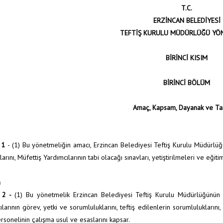
T.C.
ERZİNCAN BELEDİYESİ
TEFTİŞ KURULU MÜDÜRLÜĞÜ YÖ
BİRİNCİ KISIM
BİRİNCİ BÖLÜM
Amaç, Kapsam, Dayanak ve Ta
 1
- (1) Bu yönetmeliğin amacı, Erzincan Belediyesi Teftiş Kurulu Müdürlüğün
arını, Müfettiş Yardımcılarının tabi olacağı sınavları, yetiştirilmeleri ve eğit
m
 2 -
(1) Bu yönetmelik Erzincan Belediyesi Teftiş Kurulu Müdürlüğünün g
larının görev, yetki ve sorumluluklarını, teftiş edilenlerin sorumluluklarını
rsonelinin çalışma usul ve esaslarını kapsar.