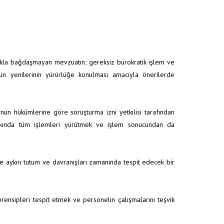
lıkla bağdaşmayan mevzuatın; gereksiz bürokratik işlem ve
ygun yenilerinin yürürlüğe konulması amacıyla önerilerde
un hükümlerine göre soruşturma izni yetkilisi tarafından
kkında tüm işlemleri yürütmek ve işlem sonucundan da
e aykırı tutum ve davranışları zamanında tespit edecek bir
rensipleri tespit etmek ve personelin çalışmalarını teşvik