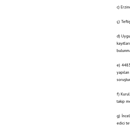
c) Erzi
ç) Teft
d) Uygu
kayıtla
bulunm
e) 4483
yapıla
soruştu
f) Kuru
takip m
g) İnce
edici te