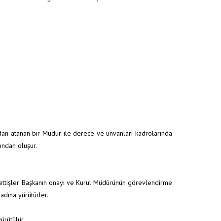
ayfa
/
Yönetmelikler
/
TEFTİŞ KURULU MÜDÜRLÜĞÜ ÇALIŞMA YÖNETMELİĞİ
ından atanan bir Müdür ile derece ve unvanları kadrolarında
ından oluşur.
ettişler Başkanın onayı ve Kurul Müdürünün görevlendirme
adına yürütürler.
ürütülür.