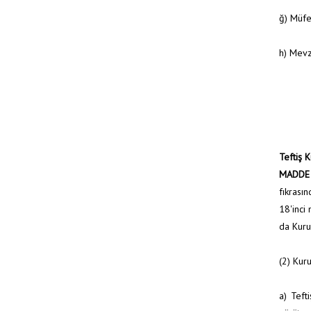
ğ) Müfe
h) Mevz
Teftiş 
MADDE
fıkrası
18'inci
da Kuru
(2) Kuru
a) Teft