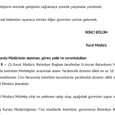
ttişlerin mesleki gelişimini sağlamaya yönelik çalışmalar yürütmek,
uat hükümleri uyarınca verilen diğer görevleri yerine getirmek,
İKİNCİ BÖLÜM
Kurul Müdürü
Kurulu Müdürünün atanması, görev, yetki ve sorumlulukları
 8 –
(1) Kurul Müdürü, Belediye Başkanı tarafından Erzincan Belediyesi M
nda belirtilen Müfettişler arasından atanır. Yardımcılık dönemi dâhil en az 10
 maddesinin 2'nci fıkrasında belirtilen kurumlarda yardımcılık dönemi dâhil
l Müdürü atanabilir.
l Müdürü, Müfettiş sıfat ve yetkisine sahip olup, aşağıdaki görevleri yapar ve
iş Kurulu Müdürlüğünün 7’nci maddede belirtilen görevlerini Belediye 