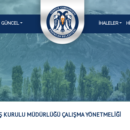
GÜNCEL
İHALELER
H
Ş KURULU MÜDÜRLÜĞÜ ÇALIŞMA YÖNETMELİĞİ