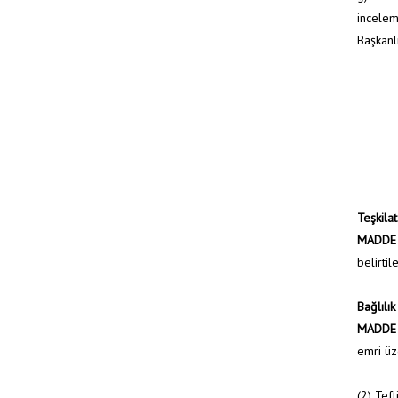
incelem
Başkanlı
Teşkilat
MADDE 
belirti
Bağlılık
MADDE 
emri üz
(2) Teft