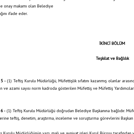
Anas
e onay makamı olan Belediye
ğını ifade eder.
İKİNCİ BÖLÜM
Teşkilat ve Bağlılık
5 -
(1) Teftiş Kurulu Müdürlüğü, Müfettişlik sıfatını kazanmış olanlar aras
len ve azami sayısı norm kadroda gösterilen Müfettiş ve Müfettiş Yardımcılar
6 -
(1) Teftiş Kurulu Müdürlüğü doğrudan Belediye Başkanına bağlıdır. Müf
erine teftiş, denetim, araştırma, inceleme ve soruşturma görevlerini Başkan 
iş Kurulu Müdürlüğünün yazı, mali ve ayniyat işleri Kurul Bürosu tarafından y