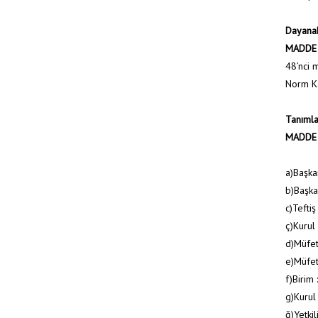
Dayana
MADDE
48’nci 
Norm Ka
Tanımla
MADDE 
a)Başkan
b)Başka
c)Tefti
ç)Kurul
d)Müfett
e)Müfett
f)Birim
g)Kurul
ğ)Yetki