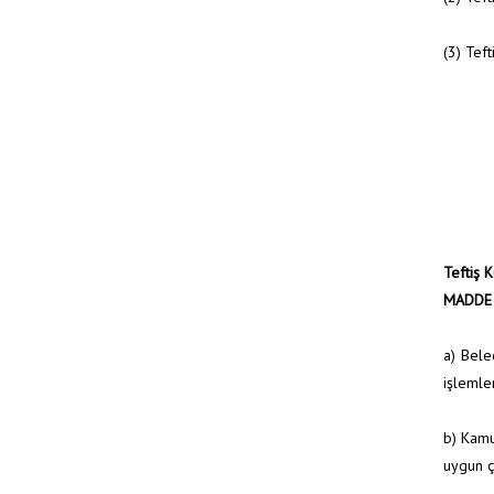
(3) Tef
Teftiş 
MADDE
a) Bele
işlemler
b) Kamu
uygun ç