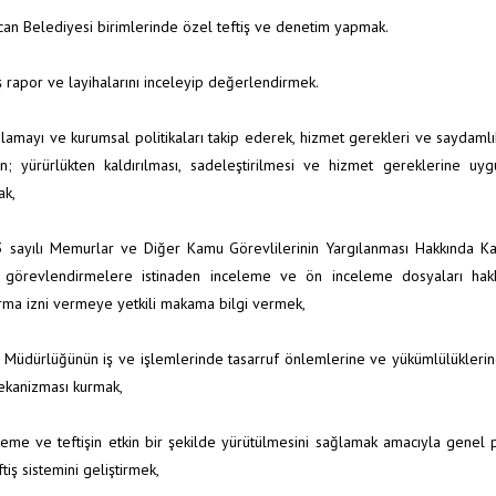
ncan Belediyesi birimlerinde özel teftiş ve denetim yapmak.
iş rapor ve layihalarını inceleyip değerlendirmek.
lamayı ve kurumsal politikaları takip ederek, hizmet gerekleri ve saydam
rın; yürürlükten kaldırılması, sadeleştirilmesi ve hizmet gereklerine u
ak,
 sayılı Memurlar ve Diğer Kamu Görevlilerinin Yargılanması Hakkında Kan
n görevlendirmelere istinaden inceleme ve ön inceleme dosyaları ha
rma izni vermeye yetkili makama bilgi vermek,
l Müdürlüğünün iş ve işlemlerinde tasarruf önlemlerine ve yükümlülüklerin
ekanizması kurmak,
leme ve teftişin etkin bir şekilde yürütülmesini sağlamak amacıyla genel p
ftiş sistemini geliştirmek,