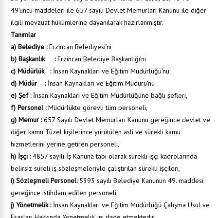
49’uncu maddeleri ile 657 sayılı Devlet Memurları Kanunu ile diğer
ilgili mevzuat hükümlerine dayanılarak hazırlanmıştır.
Tanımlar
a) Belediye :
Erzincan Belediyesi’ni
b) Başkanlık :
Erzincan Belediye Başkanlığı’nı
c) Müdürlük :
İnsan Kaynakları ve Eğitim Müdürlüğü’nü
d) Müdür :
İnsan Kaynakları ve Eğitim Müdürü’nü
e) Şef :
İnsan Kaynakları ve Eğitim Müdürlüğüne bağlı şefleri,
f) Personel :
Müdürlükte görevli tüm personeli,
g) Memur :
657 Sayılı Devlet Memurları Kanunu gereğince devlet ve
diğer kamu Tüzel kişilerince yürütülen asli ve sürekli kamu
hizmetlerini yerine getiren personeli,
h) İşçi :
4857 sayılı İş Kanuna tabi olarak sürekli işçi kadrolarında
belirsiz süreli iş sözleşmeleriyle çalıştırılan sürekli işçileri,
i) Sözleşmeli Personel:
5393 sayılı Belediye Kanunun 49. maddesi
gereğince istihdam edilen personeli,
j) Yönetmelik :
İnsan Kaynakları ve Eğitim Müdürlüğü Çalışma Usul ve
Esasları Hakkında Yönetmelik’ ini ifade etmektedir.