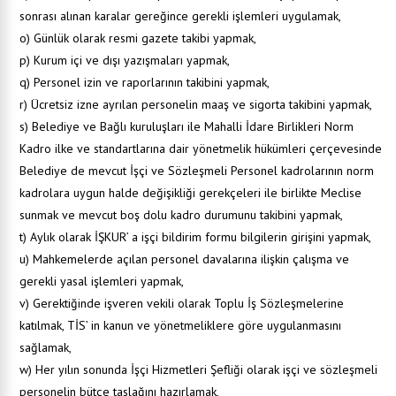
sonrası alınan karalar gereğince gerekli işlemleri uygulamak,
o) Günlük olarak resmi gazete takibi yapmak,
p) Kurum içi ve dışı yazışmaları yapmak,
q) Personel izin ve raporlarının takibini yapmak,
r) Ücretsiz izne ayrılan personelin maaş ve sigorta takibini yapmak,
s) Belediye ve Bağlı kuruluşları ile Mahalli İdare Birlikleri Norm
Kadro ilke ve standartlarına dair yönetmelik hükümleri çerçevesinde
Belediye de mevcut İşçi ve Sözleşmeli Personel kadrolarının norm
kadrolara uygun halde değişikliği gerekçeleri ile birlikte Meclise
sunmak ve mevcut boş dolu kadro durumunu takibini yapmak,
t) Aylık olarak İŞKUR’ a işçi bildirim formu bilgilerin girişini yapmak,
u) Mahkemelerde açılan personel davalarına ilişkin çalışma ve
gerekli yasal işlemleri yapmak,
v) Gerektiğinde işveren vekili olarak Toplu İş Sözleşmelerine
katılmak, TİS’ in kanun ve yönetmeliklere göre uygulanmasını
sağlamak,
w) Her yılın sonunda İşçi Hizmetleri Şefliği olarak işçi ve sözleşmeli
personelin bütçe taslağını hazırlamak,