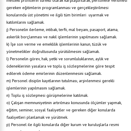
mesleki profillerin sürekli olarak karşılaştırılarak, personele verilmesi
gereken eğitimlerin programlanması ve gerçekleştirilmesi
konularında üst yönetimi ve ilgili tüm birimleri uyarmak ve
katılımlarını sağlamak.
j) Personelin ilerleme, intibak, terfii, mal beyanı, pasaport, atama,
askerlik borçlanması ve nakil işlemlerinin yapılmasını sağlamak.
k) İşe son verme ve emeklilik işlemlerinin kanun, tüzük ve
yönetmelikler doğrultusunda yürütülmesini sağlamak.
l) Personelin görev, hak, yetki ve sorumluluklarının, aylık ve
ödeneklerinin yasalara ve toplu iş sözleşmelerine göre tespit
edilerek ödeme emirlerinin düzenlenmesini sağlamak.
m) Personel disiplin kayıtlarının tutulması, arşivlenmesi gerekli
işlemlerinin yapılmasını sağlamak.
n) Toplu iş sözleşmesi görüşmelerine katılmak.
o) Çalışan memnuniyetinin artırılması konusunda ölçümler yapmak,
eğitim, seminer, sosyal faaliyetler ve gereken diğer konularda
faaliyetleri planlamak ve yürütmek.
p) Personel ile ilgili konularda diğer kurum ve kuruluşlarla resmi