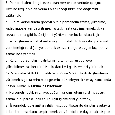
3- Personel alımı ile göreve alınan personelin yerinde çalışma
ilkesine uygun ve en verimli olabileceği birimlere dağıtımını
sağlamak.
4- Kurum kadrolarında görevli bütün personelin atama, yükselme,
kadro intibakı, yer değiştirme, hastalık, fazla çalışma, emeklilik ve
cezalandırma gibi özlük işlerini yürütmek ve bu konulara ilişkin
ödeme işlerine ait tahakkuklarını yürürlükteki ilgili yasalar, personel
yönetmeliği ve diğer yönetmelik esaslarına göre uygun biçimde ve
zamanında yapmak,
5- Kurum personelinin aylıklarının arttırılması, üst göreve
yükseltilmesi ve her türlü istihkakları ile ilgili işlemleri yürütmek,
6- Personelin SGK(T.C. Emekli Sandığı ve S.S.K.) ile ilgili işlemlerini
yürütmek, sigorta prim bildirgelerini düzenleyerek her ay zamanında
Sosyal Güvenlik Kurumuna bildirmek,
7- Personelin aylık, ikramiye, doğum yardımı, ölüm yardımı, çocuk
zammı gibi parasal hakları ile ilgili işlemlerini yürütmek,
8- İşyerindeki davranışlara ilişkin usul ve ilkeler ile disiplini sağlayıcı
önlemlerin esaslarını tespit etmek ve yöneticilere duyurmak, disiplin