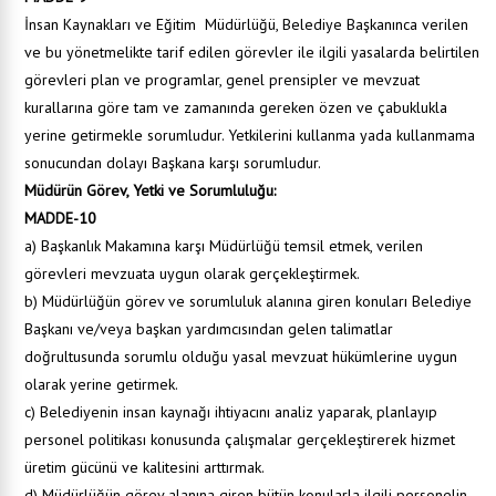
İnsan Kaynakları ve Eğitim
Müdürlüğü, Belediye Başkanınca verilen
ve bu yönetmelikte tarif edilen görevler ile ilgili yasalarda belirtilen
görevleri plan ve programlar, genel prensipler ve mevzuat
kurallarına göre tam ve zamanında gereken özen ve çabuklukla
yerine getirmekle sorumludur. Yetkilerini kullanma yada kullanmama
sonucundan dolayı Başkana karşı sorumludur.
Müdürün Görev, Yetki ve Sorumluluğu:
MADDE-10
a) Başkanlık Makamına karşı Müdürlüğü temsil etmek, verilen
görevleri mevzuata uygun olarak gerçekleştirmek.
b) Müdürlüğün görev ve sorumluluk alanına giren konuları Belediye
Başkanı ve/veya başkan yardımcısından gelen talimatlar
doğrultusunda sorumlu olduğu yasal mevzuat hükümlerine uygun
olarak yerine getirmek.
c) Belediyenin insan kaynağı ihtiyacını analiz yaparak, planlayıp
personel politikası konusunda çalışmalar gerçekleştirerek hizmet
üretim gücünü ve kalitesini arttırmak.
d) Müdürlüğün görev alanına giren bütün konularla ilgili personelin