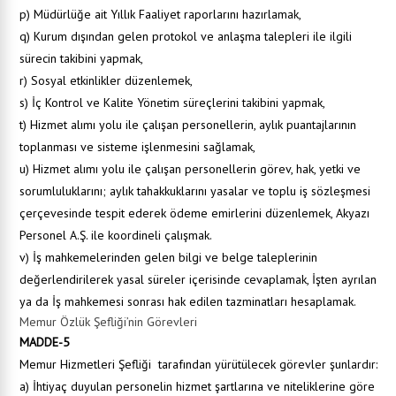
p) Müdürlüğe ait Yıllık Faaliyet raporlarını hazırlamak,
q) Kurum dışından gelen protokol ve anlaşma talepleri ile ilgili
sürecin takibini yapmak,
r) Sosyal etkinlikler düzenlemek,
s) İç Kontrol ve Kalite Yönetim süreçlerini takibini yapmak,
t) Hizmet alımı yolu ile çalışan personellerin, aylık puantajlarının
toplanması ve sisteme işlenmesini sağlamak,
u) Hizmet alımı yolu ile çalışan personellerin görev, hak, yetki ve
sorumluluklarını; aylık tahakkuklarını yasalar ve toplu iş sözleşmesi
çerçevesinde tespit ederek ödeme emirlerini düzenlemek, Akyazı
Personel A.Ş. ile koordineli çalışmak.
v) İş mahkemelerinden gelen bilgi ve belge taleplerinin
değerlendirilerek yasal süreler içerisinde cevaplamak, İşten ayrılan
ya da İş mahkemesi sonrası hak edilen tazminatları hesaplamak.
Memur Özlük Şefliği’nin Görevleri
MADDE-5
Memur Hizmetleri Şefliği
tarafından yürütülecek görevler şunlardır:
a) İhtiyaç duyulan personelin hizmet şartlarına ve niteliklerine göre