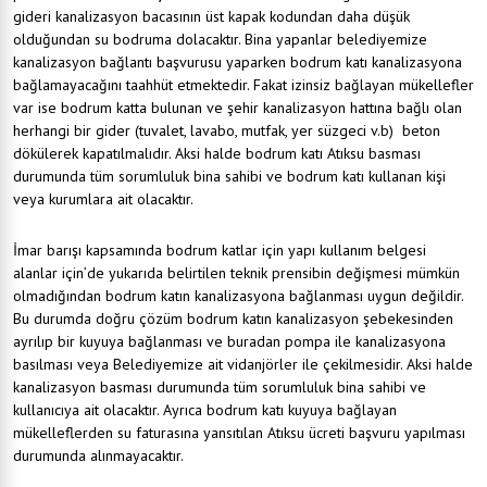
gideri kanalizasyon bacasının üst kapak kodundan daha düşük
olduğundan su bodruma dolacaktır. Bina yapanlar belediyemize
kanalizasyon bağlantı başvurusu yaparken bodrum katı kanalizasyona
bağlamayacağını taahhüt etmektedir. Fakat izinsiz bağlayan mükellefler
var ise bodrum katta bulunan ve şehir kanalizasyon hattına bağlı olan
herhangi bir gider (tuvalet, lavabo, mutfak, yer süzgeci v.b) beton
dökülerek kapatılmalıdır. Aksi halde bodrum katı Atıksu basması
durumunda tüm sorumluluk bina sahibi ve bodrum katı kullanan kişi
veya kurumlara ait olacaktır.
İmar barışı kapsamında bodrum katlar için yapı kullanım belgesi
alanlar için’de yukarıda belirtilen teknik prensibin değişmesi mümkün
olmadığından bodrum katın kanalizasyona bağlanması uygun değildir.
Bu durumda doğru çözüm bodrum katın kanalizasyon şebekesinden
ayrılıp bir kuyuya bağlanması ve buradan pompa ile kanalizasyona
basılması veya Belediyemize ait vidanjörler ile çekilmesidir. Aksi halde
kanalizasyon basması durumunda tüm sorumluluk bina sahibi ve
kullanıcıya ait olacaktır. Ayrıca bodrum katı kuyuya bağlayan
mükelleflerden su faturasına yansıtılan Atıksu ücreti başvuru yapılması
durumunda alınmayacaktır.