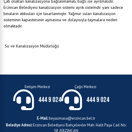
Çatı olukları kanalizasyona bağlanmamalı, bağlı ise ayrılmalıdır.
Erzincan Belediyesi kanalizasyon sistemi ayrık sistemdir yani sadece
binaların atıksuları için tasarlanmıştır. Yağmur suları kanalizasyon
sisteminin kapasitesinin aşmasına ve dolayısıyla taşmalara neden
olmaktadır.
Su ve Kanalizasyon Müdürlüğü
İletişim Merkezi
Çağrı Merkezi
444 9 024
444 9 024
E-Mail:
beyazmasa@erzincan.bel.tr
Belediye Adresi:
Erzincan Belediyesi Bahçelievler Mah. Halit Paşa Cad. No:
58 /ERZİNCAN