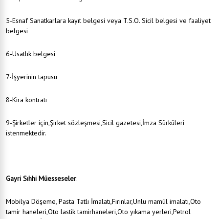
5-Esnaf Sanatkarlara kayıt belgesi veya T.S.O. Sicil belgesi ve faaliyet
belgesi
6-Usatlık belgesi
7-İşyerinin tapusu
8-Kira kontratı
9-Şirketler için,Şirket sözleşmesi,Sicil gazetesi,İmza Sürküleri
istenmektedir.
Gayri Sıhhi Müesseseler
:
Mobilya Döşeme, Pasta Tatlı İmalatı,Fırınlar,Unlu mamül imalatı,Oto
tamir haneleri,Oto lastik tamirhaneleri,Oto yıkama yerleri,Petrol