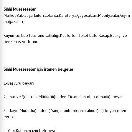
Sıhhi Müesseseler
:
Market,Bakkal,Şarküteri,Lokanta,Kafeterya,Çayocakları,Mobilyacılar,Giyim
mağazaları,
Kuyumcu, Cep telefonu satıcılığı,Kuaförler, Tekel büfe Kasap,Balıkçı ve
benzeri iş yerlerini.
Sıhhi Müesseseler için istenen belgeler:
1-Başvuru beyanı
2-İmar ve Şehircilik Müdürlüğünden Ticari alan olup olmadığı beyanı
3-İtfaiye Müdürlüğünden ( Yangın önlemlerinin alındığını) beyan eden
evrak
4-Yapı Kullanım izin belegesi