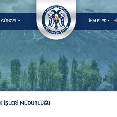
GÜNCEL
İHALELER
H
 İŞLERİ MÜDÜRLÜĞÜ