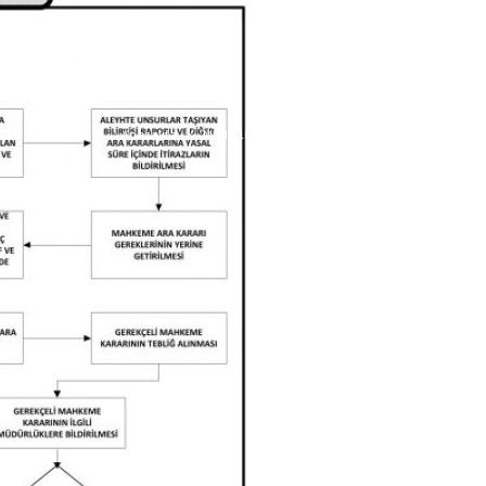
Anasayfa
/
Müdürlükler
/
HUKUK İŞLERİ MÜDÜRLÜĞÜ