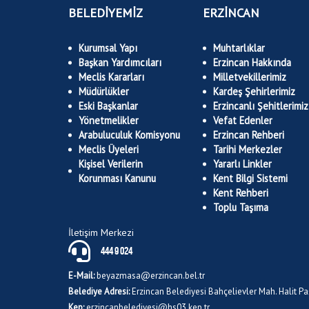
BELEDİYEMİZ
ERZİNCAN
Kurumsal Yapı
Muhtarlıklar
Başkan Yardımcıları
Erzincan Hakkında
Meclis Kararları
Milletvekillerimiz
Müdürlükler
Kardeş Şehirlerimiz
Eski Başkanlar
Erzincanlı Şehitlerimiz
Yönetmelikler
Vefat Edenler
Arabuluculuk Komisyonu
Erzincan Rehberi
Meclis Üyeleri
Tarihi Merkezler
Kişisel Verilerin
Yararlı Linkler
Korunması Kanunu
Kent Bilgi Sistemi
Kent Rehberi
Toplu Taşıma
İletişim Merkezi
444 9 024
E-Mail:
beyazmasa@erzincan.bel.tr
Belediye Adresi:
Erzincan Belediyesi Bahçelievler Mah. Halit 
Kep:
erzincanbelediyesi@hs03.kep.tr