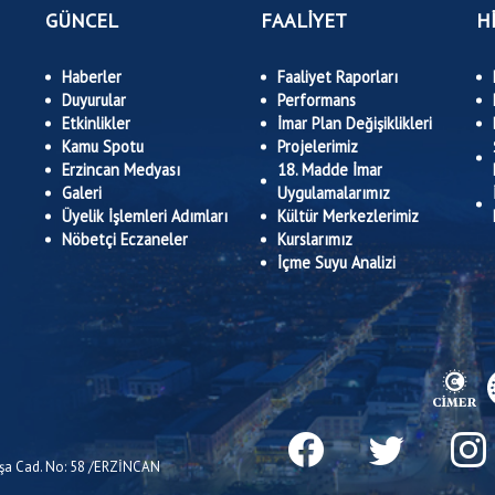
GÜNCEL
FAALİYET
H
Haberler
Faaliyet Raporları
Duyurular
Performans
Etkinlikler
İmar Plan Değişiklikleri
Kamu Spotu
Projelerimiz
Erzincan Medyası
18. Madde İmar
Galeri
Uygulamalarımız
Üyelik İşlemleri Adımları
Kültür Merkezlerimiz
Nöbetçi Eczaneler
Kurslarımız
İçme Suyu Analizi
Paşa Cad. No: 58 /ERZİNCAN