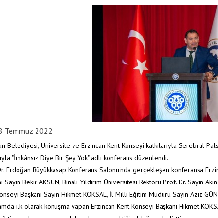
8 Temmuz 2022
an Belediyesi, Üniversite ve Erzincan Kent Konseyi katkılarıyla Serebral Pa
mıyla "İmkânsız Diye Bir Şey Yok" adlı konferans düzenlendi.
Dr. Erdoğan Büyükkasap Konferans Salonu'nda gerçekleşen konferansa Erzi
ı Sayın Bekir AKSUN, Binali Yıldırım Üniversitesi Rektörü Prof. Dr. Sayın Akın
onseyi Başkanı Sayın Hikmet KÖKSAL, İl Milli Eğitim Müdürü Sayın Aziz GÜN, 
mda ilk olarak konuşma yapan Erzincan Kent Konseyi Başkanı Hikmet KÖKSAL, b