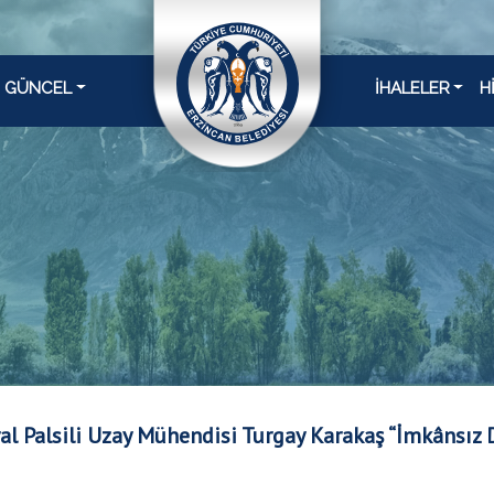
GÜNCEL
İHALELER
H
al Palsili Uzay Mühendisi Turgay Karakaş “İmkânsız D