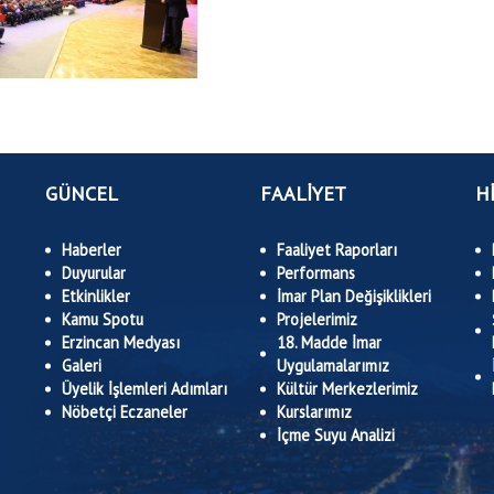
GÜNCEL
FAALİYET
H
Haberler
Faaliyet Raporları
Duyurular
Performans
Etkinlikler
İmar Plan Değişiklikleri
Kamu Spotu
Projelerimiz
Erzincan Medyası
18. Madde İmar
Galeri
Uygulamalarımız
Üyelik İşlemleri Adımları
Kültür Merkezlerimiz
Nöbetçi Eczaneler
Kurslarımız
İçme Suyu Analizi