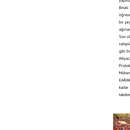
yapma 
Binali
öğrenm
bir şe
ağırla
Son ol
sahipl
gibi b
ihtiya
Protok
Mühend
KARAKA
kadar 
takdim