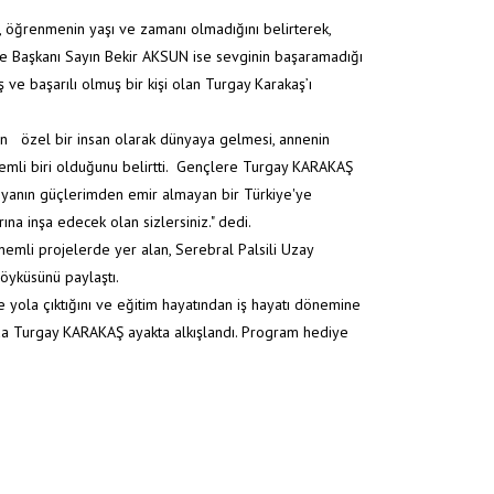
/
Serebral Palsili Uzay Mühendisi Turgay Karakaş “İmkânsız Diye Bir Şey Yok”
da, öğrenmenin yaşı ve zamanı olmadığını belirterek,
e Başkanı Sayın Bekir AKSUN ise sevginin başaramadığı
 ve başarılı olmuş bir kişi olan Turgay Karakaş’ı
n özel bir insan olarak dünyaya gelmesi, annenin
 önemli biri olduğunu belirtti. Gençlere Turgay KARAKAŞ
nyanın güçlerimden emir almayan bir Türkiye'ye
na inşa edecek olan sizlersiniz." dedi.
emli projelerde yer alan, Serebral Palsili Uzay
öyküsünü paylaştı.
yola çıktığını ve eğitim hayatından iş hayatı dönemine
ramda Turgay KARAKAŞ ayakta alkışlandı. Program hediye