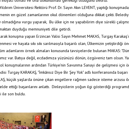
ihtiyacı olması ve ona dokunulması gerektiği olduğunu belirtti.
Anasayfa
/
Kurumsal Yapı
 Yıldırım Üniversitesi Rektörü Prof. Dr. Sayın Akın LEVENT, yaptığı konuşma
enin en güzel zamanlarının okul dönemleri olduğuna dikkat çekti. Belediy
y olmadığına vurgu yaparak, Bu ülke için ne yapabilirim diye sürekli çalışmış
maktan duyduğu memnuniyeti dile getirdi.
arak konuşma yapan Erzincan Valisi Sayın Mehmet MAKAS, Turgay Karakaş’ı
enmesi ve hayata sıkı sıkı sarılmasıyla başarılı olan, Ülkemizin yetiştirdiği
ilim adamlarını örnek almaları konusunda tavsiyelerde bulunan MAKAS: "Dü
cımız var. Batıya değil, ecdadımıza yüzünüzü dönün, özgüveniz tam olsun. Yarı
ol konuşmalarının ardından Türkiye'nin Savunma Sanayi de gelişmesi için ön
isi Turgay KARAKAŞ, "İmkânsız Diye Bir Şey Yok" adlı konferansında başarı 
Ş, küçük yaşlarda önüne çıkan engellere rağmen sadece isteme arzusu ile 
elde ettiği başarılarını anlattı. Dinleyicilerin yoğun ilgi gösterdiği prog
i ile son buldu.