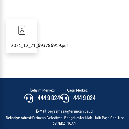
2021_12_21_693786919.pdf
İletişim Merkezi
Çağrı Merkezi
444 9 024
444 9 024
E-Mail:
beyazmasa@erzincan.bel.tr
Belediye Adresi:
Erzincan Belediyesi Bahçelievler Mah. Halit Paşa Cad. No:
58 /ERZİNCAN