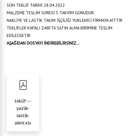
SON TEKLİF TARİHİ 28.04.2022
MALZEME TESLİM SÜRESİ 5 TAKVİM GÜNÜDÜR
NAKLİYE VE LASTİK TAKIM İŞÇİLİĞİ YÜKLENİCİ FİRMAYA AİTTİR
TEKLİFLER KAPALI ZARFTA SATIN ALMA BİRİMİNE TESLİM
EDİLECEKTİR
AŞAĞIDAN DOSYAYI İNDİREBİLİRSİNİZ...
tekli̇f---
yazlik-
lasti̇k-
alimi.xls