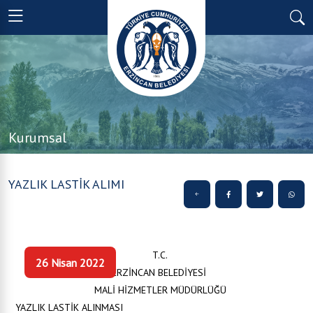
Kurumsal
YAZLIK LASTİK ALIMI
T.C.
26 Nisan 2022
ERZİNCAN BELEDİYESİ
MALİ HİZMETLER MÜDÜRLÜĞÜ
YAZLIK LASTİK ALINMASI