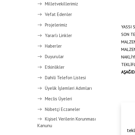
Milletvekillerimiz
Vefat Edenler
Projelerimiz
YASSI 
SON TE
Yararlı Linkler
MALZEM
Haberler
MALZEM
Duyurular
NAKLİY
TEKLİF
Etkinlikler
AŞAĞID
Dahili Telefon Listesi
Üyelik İşlemleri Adımları
Meclis Üyeleri
Nöbetçi Eczaneler
Kişisel Verilerin Korunması
Kanunu
tekl