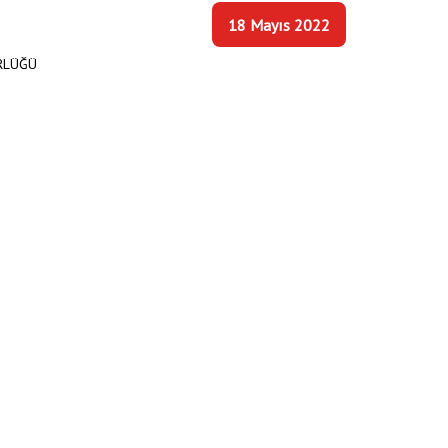
18 Mayıs 2022
RLÜĞÜ
Anasayfa
/
İhaleler
/
YASSI KABLO ALIMI - 2 KALEM