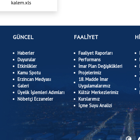
kalem.xls
GÜNCEL
FAALİYET
H
Haberler
Faaliyet Raporları
Duyurular
Performans
Etkinlikler
İmar Plan Değişiklikleri
Kamu Spotu
Projelerimiz
Erzincan Medyası
18. Madde İmar
Galeri
Uygulamalarımız
Üyelik İşlemleri Adımları
Kültür Merkezlerimiz
Nöbetçi Eczaneler
Kurslarımız
İçme Suyu Analizi