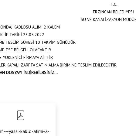
T.C.
ERZİNCAN BELEDİYESİ
SU VE KANALİZASYON MÜDÜ
SONDAJ KABLOSU ALIMI 2 KALEM
KLİF TARİHİ 23.05.2022
E TESLİM SÜRESİ 10 TAKVİM GÜNÜDÜR
E TSE BELGELİ OLACAKTIR
E YÜKLENİCİ FİRMAYA AİTTİR
LER KAPALI ZARFTA SATIN ALMA BİRİMİNE TESLİM EDİLECEKTİR
AN DOSYAYI İNDİREBİLRSİNİZ...
i̇f---yassi-kablo-alimi-2-