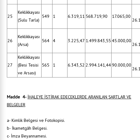
Keklikkayası
25
549
1
6.319,11
568.719,90
17.065,00
(Sulu Tarla)
26.
Keklikkayası
26
564
4
3.225,47
1.499.843,55
45.000,00
(Arsa)
26.
Keklikkayası
27
(Besi Tesisi
565
1
6.343,52
2.994.141,44
90.000,00
26.
ve Arsası)
Madde 4
-
İHALEYE İŞTİRAK EDECEKLERDE ARANILAN ŞARTLAR VE
BELGELER
a- Kimlik Belgesi ve Fotokopisi.
b- İkametgâh Belgesi.
c- İmza Beyannamesi.