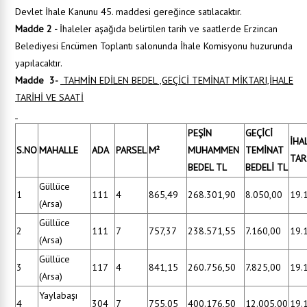
Devlet İhale Kanunu 45. maddesi gereğince satılacaktır.
Madde 2 -
İhaleler aşağıda belirtilen tarih ve saatlerde Erzincan
Belediyesi Encümen Toplantı salonunda İhale Komisyonu huzurunda
yapılacaktır.
Madde 3
-
TAHMİN EDİLEN BEDEL ,GEÇİCİ TEMİNAT MİKTARI,İHALE
TARİHİ VE SAATİ
PEŞİN
GEÇİCİ
İHA
S.NO
MAHALLE
ADA
PARSEL
M²
MUHAMMEN
TEMİNAT
TAR
BEDEL TL
BEDELİ TL
Güllüce
1
111
4
865,49
268.301,90
8.050,00
19.
(Arsa)
Güllüce
2
111
7
757,37
238.571,55
7.160,00
19.
(Arsa)
Güllüce
3
117
4
841,15
260.756,50
7.825,00
19.
(Arsa)
Yaylabaşı
4
304
7
755,05
400.176,50
12.005,00
19.