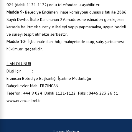
024 (dahili 1121-1122) nolu telefondan ulaşabilirler.
Madde 9-
Belediye Encümeni ihale komisyonu olması sıfatı ile 2886
Sayılı Devlet İhale Kanununun 29. maddesine istinaden gerekçesini
kararda belirtmek suretiyle ihaleyi yapıp yapmamakta, uygun bedeli
ve süreyi tespit etmekte serbesttir.
Madde 10-
İşbu ihale ilanı bilgi mahiyetinde olup, satış şartnamesi
hükümleri geçerlidir.
İLAN OLUNUR
Bilgi İçin :
Erzincan Belediye Başkanlığı İşletme Müdürlüğü
Bahçelievler Mah.- ERZİNCAN
Telefon : 444 9 024 Dahili 1121-1122 Faks : 0446 223 26 31
www.erzincan.bel.tr
İletişim Merkezi