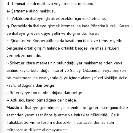
d- Teminat alındı makbuzu veya teminat mektubu.
e- Şartname alındı makbuzu.
f- Vekâleten ihaleye iştirak edecekler için vekâletname.
g- Derneklerin ihaleye girmek istemesi halinde Yönetim Kurulu Kararı
ve ihaleye girecek kişiye yetki verildiğine dair karar.
h- Şirketler ve Kooperatifler oda kayıtlarını tüzük ve temsile yetki
belgesini ortak girişim halinde ortaklık belgesi ve imza sirküleri
vermek zorundadır.
i- Şirketler idare merkezinin bulunduğu yer mahkemesinden veya
siciline kayıtlı bulunduğu Ticaret ve Sanayi Odasından veya benzeri
bir makamdan ihalenin yapıldığı yıl içinde alınmış tüzel kişiliğin sicile
kayıtlı olduğuna dair belge.
j- Belediyeye borcu olmadığına dair belge.
k- Adli sicil kaydı olmadığına dair belge.
Madde 5
- İhaleye girebilmek için istenilen belgeler ihale günü ihale
saatinden yarım saat önce İşletme ve İştirakler Müdürlüğü Gelir
Tahakkuk Servisine teslim edilecektir. İhale saatinden sonraki
müracaatlar dikkate alınmayacaktır.