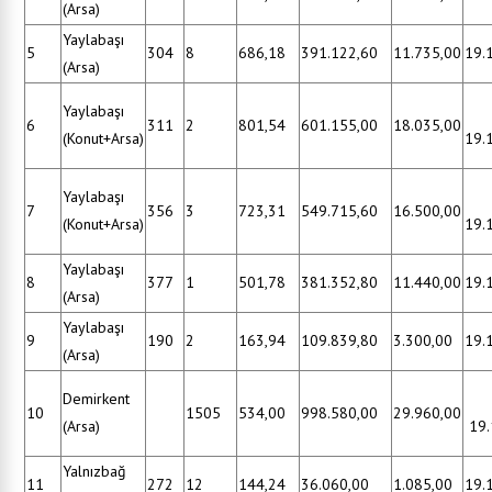
(Arsa)
Yaylabaşı
5
304
8
686,18
391.122,60
11.735,00
19.
(Arsa)
Yaylabaşı
6
311
2
801,54
601.155,00
18.035,00
(Konut+Arsa)
19.
Yaylabaşı
7
356
3
723,31
549.715,60
16.500,00
(Konut+Arsa)
19.
Yaylabaşı
8
377
1
501,78
381.352,80
11.440,00
19.
(Arsa)
Yaylabaşı
9
190
2
163,94
109.839,80
3.300,00
19.
(Arsa)
Demirkent
10
1505
534,00
998.580,00
29.960,00
(Arsa)
19.
Yalnızbağ
11
272
12
144,24
36.060,00
1.085,00
19.