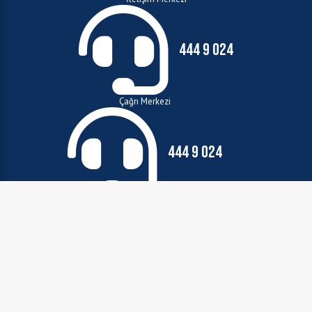
444 9 024
Çağrı Merkezi
444 9 024
E-Mail:
beyazmasa@erzincan.bel.tr
Belediye Adresi:
Erzincan Belediyesi Bahçelievler Mah. Halit Paşa Cad. No:
58 /ERZİNCAN
0446 214 33 24
Fax: