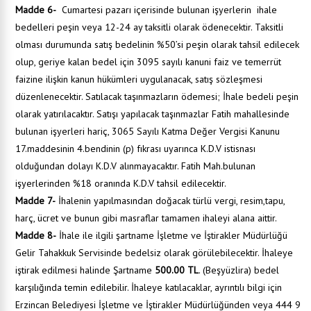
Madde 6-
Cumartesi pazarı içerisinde bulunan işyerlerin ihale
bedelleri peşin veya 12-24 ay taksitli olarak ödenecektir. Taksitli
olması durumunda satış bedelinin %50’si peşin olarak tahsil edilecek
olup, geriye kalan bedel için 3095 sayılı kanuni faiz ve temerrüt
faizine ilişkin kanun hükümleri uygulanacak, satış sözleşmesi
düzenlenecektir. Satılacak taşınmazların ödemesi; İhale bedeli peşin
olarak yatırılacaktır. Satışı yapılacak taşınmazlar Fatih mahallesinde
bulunan işyerleri hariç, 3065 Sayılı Katma Değer Vergisi Kanunu
17.maddesinin 4.bendinin (p) fıkrası uyarınca K.D.V istisnası
olduğundan dolayı K.D.V alınmayacaktır. Fatih Mah.bulunan
işyerlerinden %18 oranında K.D.V tahsil edilecektir.
Madde 7-
İhalenin yapılmasından doğacak türlü vergi, resim,tapu,
harç, ücret ve bunun gibi masraflar tamamen ihaleyi alana aittir.
Madde 8-
İhale ile ilgili şartname İşletme ve İştirakler Müdürlüğü
Gelir Tahakkuk Servisinde bedelsiz olarak görülebilecektir. İhaleye
iştirak edilmesi halinde Şartname
500.00 TL
. (Beşyüzlira) bedel
karşılığında temin edilebilir. İhaleye katılacaklar, ayrıntılı bilgi için
Erzincan Belediyesi İşletme ve İştirakler Müdürlüğünden veya 444 9