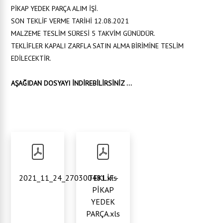
PİKAP YEDEK PARÇA ALIM İŞİ.
SON TEKLİF VERME TARİHİ 12.08.2021
MALZEME TESLİM SÜRESİ 5 TAKVİM GÜNÜDÜR.
TEKLİFLER KAPALI ZARFLA SATIN ALMA BİRİMİNE TESLİM
EDİLECEKTİR.
AŞAĞIDAN DOSYAYI İNDİREBİLİRSİNİZ ...
2021_11_24_270300481.xls
TEKLİF -
PİKAP
YEDEK
PARÇA.xls