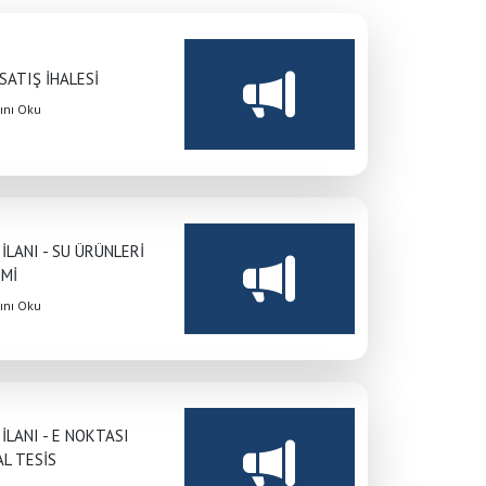
SATIŞ İHALESİ
nı Oku
 İLANI - SU ÜRÜNLERİ
İMİ
nı Oku
 İLANI - E NOKTASI
Anasayfa
/
İhaleler
/
İHALELER
L TESİS