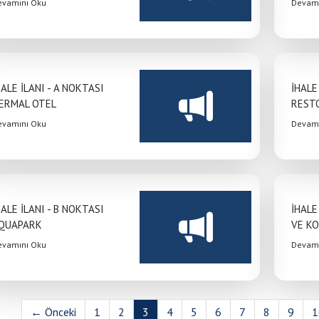
evamını Oku
Devamı
HALE İLANI - A NOKTASI
İHALE
ERMAL OTEL
REST
evamını Oku
Devamı
HALE İLANI - B NOKTASI
İHALE
QUAPARK
VE K
evamını Oku
Devamı
← Önceki
1
2
3
4
5
6
7
8
9
1