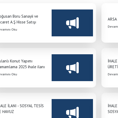
oğusan Boru Sanayii ve
ARSA 
caret A.Ş Hisse Satışı
Devamı
evamını Oku
slanlı Konut Yapımı
İHALE
amamlama 2025 ihale ilanı
ÜRET
evamını Oku
Devamı
HALE İLANI - SOSYAL TESİS
İHALE
E HAVUZ
SOSYA