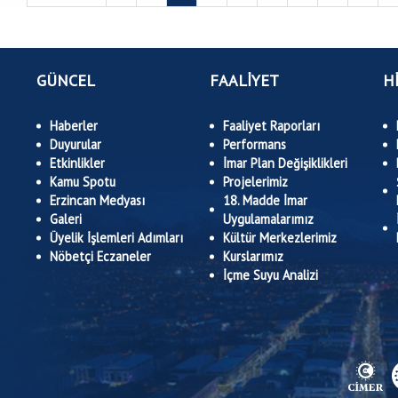
GÜNCEL
FAALİYET
H
Haberler
Faaliyet Raporları
Duyurular
Performans
Etkinlikler
İmar Plan Değişiklikleri
Kamu Spotu
Projelerimiz
Erzincan Medyası
18. Madde İmar
Galeri
Uygulamalarımız
Üyelik İşlemleri Adımları
Kültür Merkezlerimiz
Nöbetçi Eczaneler
Kurslarımız
İçme Suyu Analizi