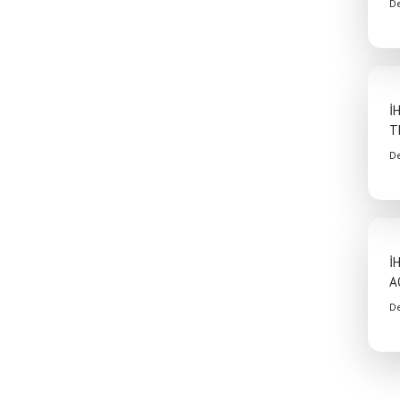
D
İ
T
D
İ
A
D