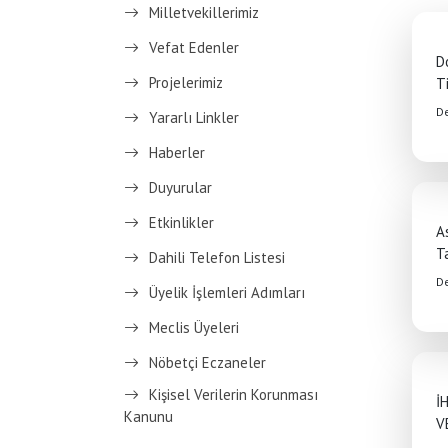
Milletvekillerimiz
Vefat Edenler
D
Projelerimiz
Ti
D
Yararlı Linkler
Haberler
Duyurular
Etkinlikler
A
T
Dahili Telefon Listesi
D
Üyelik İşlemleri Adımları
Meclis Üyeleri
Nöbetçi Eczaneler
Kişisel Verilerin Korunması
İ
Kanunu
V