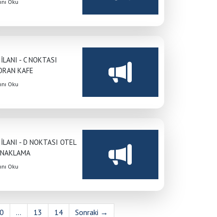
nı Oku
 İLANI - C NOKTASI
ORAN KAFE
nı Oku
 İLANI - D NOKTASI OTEL
ONAKLAMA
nı Oku
0
...
13
14
Sonraki →