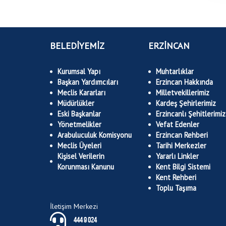
BELEDİYEMİZ
ERZİNCAN
Kurumsal Yapı
Muhtarlıklar
Başkan Yardımcıları
Erzincan Hakkında
Meclis Kararları
Milletvekillerimiz
Müdürlükler
Kardeş Şehirlerimiz
Eski Başkanlar
Erzincanlı Şehitlerimiz
Yönetmelikler
Vefat Edenler
Arabuluculuk Komisyonu
Erzincan Rehberi
Meclis Üyeleri
Tarihi Merkezler
Kişisel Verilerin
Yararlı Linkler
Korunması Kanunu
Kent Bilgi Sistemi
Kent Rehberi
Toplu Taşıma
İletişim Merkezi
444 9 024