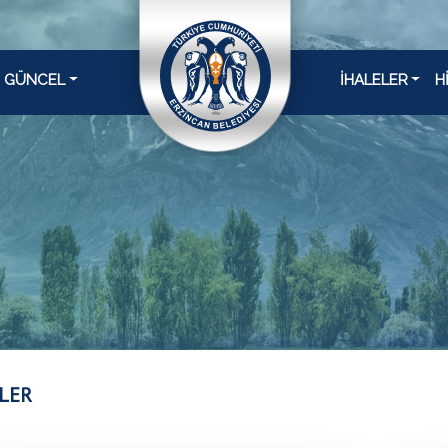
GÜNCEL
İHALELER
H
LER