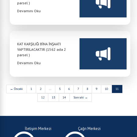
parsel )
Devamını Oku
KAT KARŞILIĞI BİNA İNŞAATI
YAPTIRILACAKTIR (1562 ada 2
parsel )
Devamını Oku
← Önceki
1
2
...
5
6
7
8
9
10
11
12
13
14
Sonraki →
İletişim Merkezi
Çağrı Merkezi