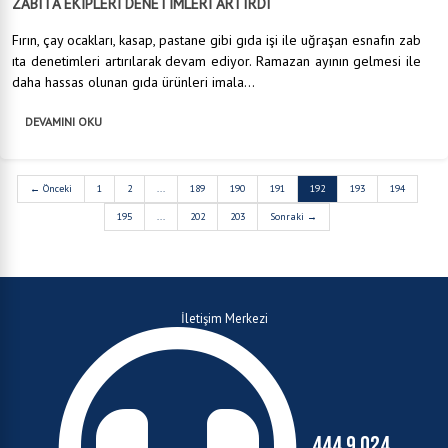
ZABITA EKİPLERİ DENETİMLERİ ARTIRDI
Fırın, çay ocakları, kasap, pastane gibi gıda işi ile uğraşan esnafın zab
ıta denetimleri artırılarak devam ediyor. Ramazan ayının gelmesi ile
daha hassas olunan gıda ürünleri imala...
DEVAMINI OKU
← Önceki
1
2
...
189
190
191
192
193
194
195
...
202
203
Sonraki →
İletişim Merkezi
444 9 024