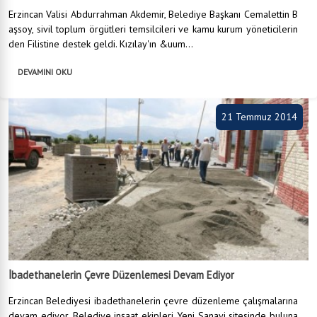
Erzincan Valisi Abdurrahman Akdemir, Belediye Başkanı Cemalettin B
aşsoy, sivil toplum örgütleri temsilcileri ve kamu kurum yöneticilerin
den Filistine destek geldi. Kızılay'ın &uum...
DEVAMINI OKU
21 Temmuz 2014
İbadethanelerin Çevre Düzenlemesi Devam Ediyor
Erzincan Belediyesi ibadethanelerin çevre düzenleme çalışmalarına
devam ediyor. Belediye inşaat ekipleri Yeni Sanayi sitesinde buluna