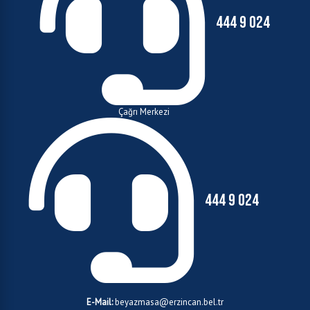
444 9 024
Çağrı Merkezi
444 9 024
E-Mail:
beyazmasa@erzincan.bel.tr