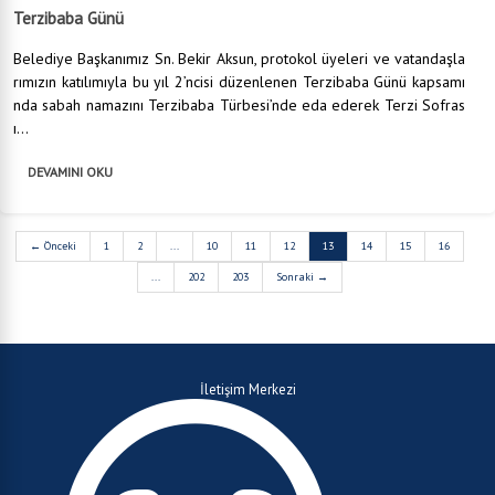
Terzibaba Günü
Belediye Başkanımız Sn. Bekir Aksun, protokol üyeleri ve vatandaşla
rımızın katılımıyla bu yıl 2’ncisi düzenlenen Terzibaba Günü kapsamı
nda sabah namazını Terzibaba Türbesi’nde eda ederek Terzi Sofras
ı...
DEVAMINI OKU
← Önceki
1
2
...
10
11
12
13
14
15
16
...
202
203
Sonraki →
İletişim Merkezi