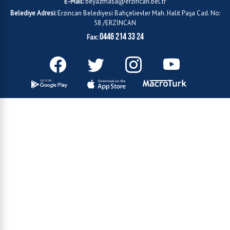
E-Mail:
beyazmasa@erzincan.bel.tr
Belediye Adresi:
Erzincan Belediyesi Bahçelievler Mah. Halit Paşa Cad. No:
58 /ERZİNCAN
0446 214 33 24
Fax: