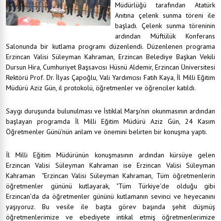
Müdürlüğü tarafından Atatürk
Anıtına çelenk sunma töreni ile
başladı. Çelenk sunma töreninin
ardından Müftülük Konferans
Salonunda bir kutlama programı düzenlendi. Düzenlenen programa
Erzincan Valisi Süleyman Kahraman, Erzincan Belediye Başkan Vekili
Dursun Hira, Cumhuriyet Başsavcısı Hüsnü Aldemir, Erzincan Üniversitesi
Rektörü Prof. Dr. İlyas Çapoğlu, Vali Yardımcısı Fatih Kaya, İl Milli Eğitim
Müdürü Aziz Gün, il protokolü, öğretmenler ve öğrenciler katıldı.
Saygı duruşunda bulunulması ve İstiklal Marşı'nın okunmasının ardından
başlayan programda İl Milli Eğitim Müdürü Aziz Gün, 24 Kasım
Öğretmenler Günü'nün anlam ve önemini belirten bir konuşma yaptı.
İl Milli Eğitim Müdürünün konuşmasının ardından kürsüye gelen
Erzincan Valisi Süleyman Kahraman ise Erzincan Valisi Süleyman
Kahraman "Erzincan Valisi
Süleyman Kahraman
, Tüm öğretmenlerin
öğretmenler gününü kutlayarak, "Tüm Türkiye'de olduğu gibi
Erzincan'da da öğretmenler gününü kutlamanın sevinci ve heyecanını
yaşıyoruz. Bu vesile ile başta görev başında şehit düşmüş
öğretmenlerimize ve ebediyete intikal etmiş öğretmenlerimize