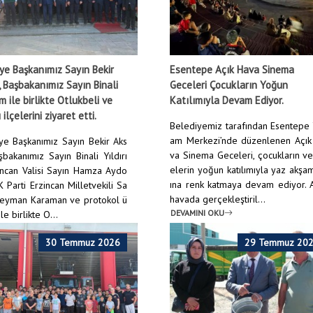
ye Başkanımız Sayın Bekir
Esentepe Açık Hava Sinema
 Başbakanımız Sayın Binali
Geceleri Çocukların Yoğun
ım ile birlikte Otlukbeli ve
Katılımıyla Devam Ediyor.
 ilçelerini ziyaret etti.
Belediyemiz tarafından Esentepe
am Merkezi’nde düzenlenen Açık
ye Başkanımız Sayın Bekir Aks
va Sinema Geceleri, çocukların ve
şbakanımız Sayın Binali Yıldırı
elerin yoğun katılımıyla yaz akşa
incan Valisi Sayın Hamza Aydo
ına renk katmaya devam ediyor. 
 Parti Erzincan Milletvekili Sa
havada gerçekleştiril...
leyman Karaman ve protokol ü
DEVAMINI OKU
le birlikte O...
NI OKU
30 Temmuz 2026
29 Temmuz 20