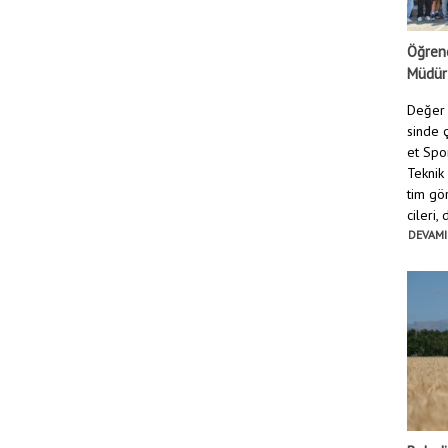
Öğrenc
Müdür
Değer 
sinde ç
et Spo
Teknik
tim gö
cileri,
DEVAMI