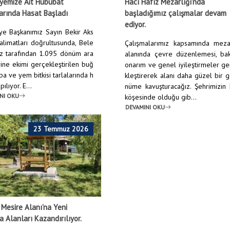
yemize Ait Hububat
Hacı Hafız Mezarlığı’nda
arında Hasat Başladı
başladığımız çalışmalar devam
ediyor.
ye Başkanımız Sayın Bekir Aks
talimatları doğrultusunda, Bele
Çalışmalarımız kapsamında mezar
z tarafından 1.095 dönüm ara
alanında çevre düzenlemesi, bak
rine ekimi gerçekleştirilen buğ
onarım ve genel iyileştirmeler g
pa ve yem bitkisi tarlalarında h
kleştirerek alanı daha güzel bir 
ılıyor. E...
nüme kavuşturacağız. Şehrimizin
NI OKU
köşesinde olduğu gib...
DEVAMINI OKU
23 Temmuz 2026
 Mesire Alanı’na Yeni
 Alanları Kazandırılıyor.