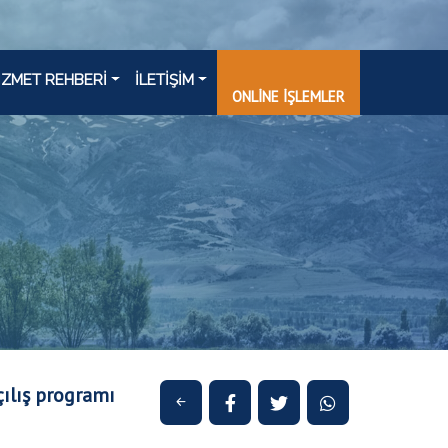
İZMET REHBERİ
İLETİŞİM
ONLİNE İŞLEMLER
ılış programı