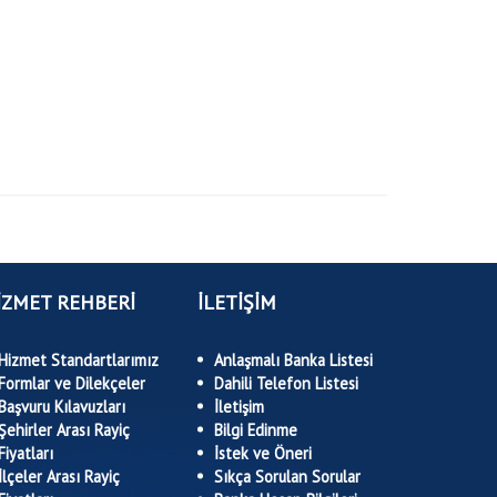
İZMET REHBERİ
İLETİŞİM
Hizmet Standartlarımız
Anlaşmalı Banka Listesi
Formlar ve Dilekçeler
Dahili Telefon Listesi
Başvuru Kılavuzları
İletişim
Şehirler Arası Rayiç
Bilgi Edinme
Fiyatları
İstek ve Öneri
İlçeler Arası Rayiç
Sıkça Sorulan Sorular