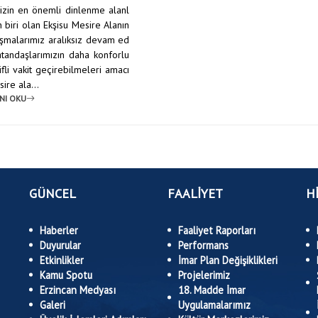
izin en önemli dinlenme alanl
 biri olan Ekşisu Mesire Alanın
ışmalarımız aralıksız devam ed
Vatandaşlarımızın daha konforlu
fli vakit geçirebilmeleri amacı
ire ala...
NI OKU
GÜNCEL
FAALİYET
H
Haberler
Faaliyet Raporları
Duyurular
Performans
Etkinlikler
İmar Plan Değişiklikleri
Kamu Spotu
Projelerimiz
Erzincan Medyası
18. Madde İmar
Galeri
Uygulamalarımız