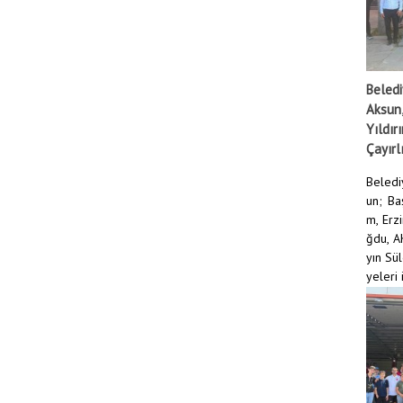
Beledi
Aksun,
Yıldır
Çayırlı
Beledi
un; Ba
m, Erz
ğdu, AK
yın Sü
yeleri i
DEVAMI