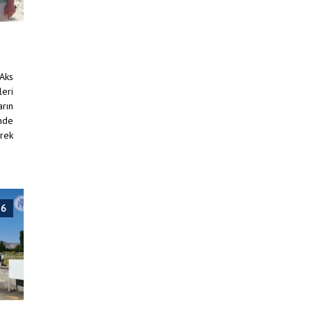
 Aks
leri
arın
inde
erek
26