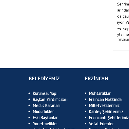
Şehrim
arından
da çal
iyor. 
ve keyi
yla mes
DEVAMI
BELEDİYEMİZ
ERZİNCAN
Kurumsal Yapı
Muhtarlıklar
Başkan Yardımcıları
Erzincan Hakkında
Meclis Kararları
Milletvekillerimiz
Müdürlükler
Kardeş Şehirlerimiz
Eski Başkanlar
Erzincanlı Şehitlerimiz
Yönetmelikler
Vefat Edenler