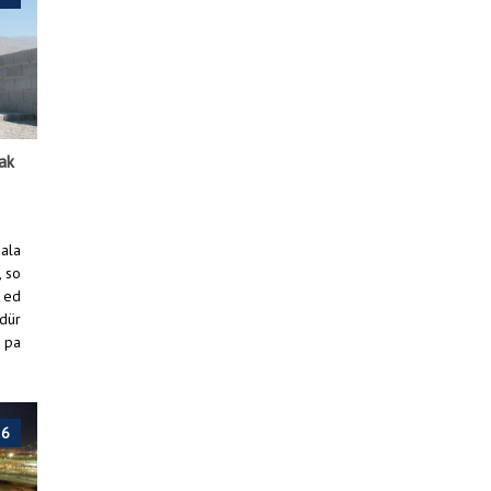
kak
mala
, so
 ed
üdür
e pa
ler
/
Mengücek Gazi Eğitim ve Araştırma Hastanesi’nin resmi açılış programı
26