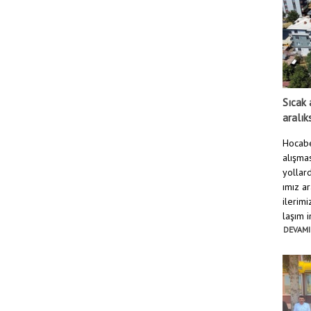
Sıcak 
aralık
Hocabe
alışmas
yollard
ımız a
ilerim
laşım i
DEVAMI