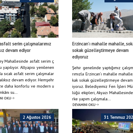
asfalt serim çalışmalarımız
Erzincan’ı mahalle mahalle, so
sız devam ediyor
sokak güzelleştirmeye devam
ediyoruz
y Mahallesinde asfalt serim ç
ı yapılıyor. Altyapısı yenilenen
Şehir genelinde yaptığımız çalış
a sıcak asfalt serim çalışmalar
rımızla Erzincan’ı mahalle mahalle
ralıksız devam ediyor. Hemşehr
kak sokak güzelleştirmeye devam
ize daha konforlu ve modern u
iyoruz. Belediyemiz Fen İşleri M
mkânı su...
lüğü ekipleri, Akyazı Mahallesind
Anasayfa
/
Haber
NI OKU
rke yapım çalışmala...
DEVAMINI OKU
2 Ağustos 2026
31 Temmuz 20