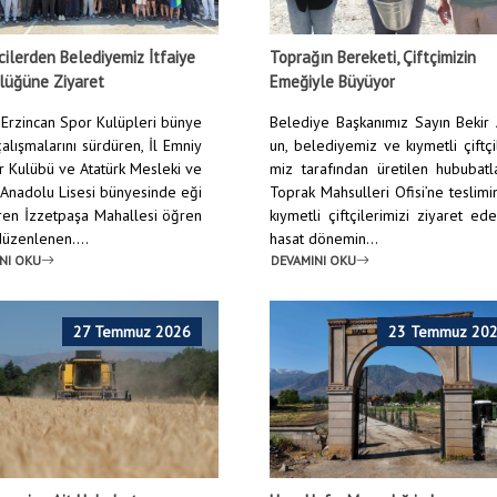
ilerden Belediyemiz İtfaiye
Toprağın Bereketi, Çiftçimizin
lüğüne Ziyaret
Emeğiyle Büyüyor
Erzincan Spor Kulüpleri bünye
Belediye Başkanımız Sayın Bekir
alışmalarını sürdüren, İl Emniy
un, belediyemiz ve kıymetli çiftçi
r Kulübü ve Atatürk Mesleki ve
miz tarafından üretilen hububatl
 Anadolu Lisesi bünyesinde eği
Toprak Mahsulleri Ofisi’ne teslim
ren İzzetpaşa Mahallesi öğren
kıymetli çiftçilerimizi ziyaret ed
 düzenlenen....
hasat dönemin...
NI OKU
DEVAMINI OKU
27 Temmuz 2026
23 Temmuz 20