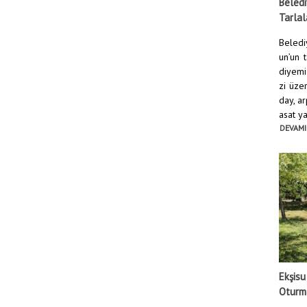
Beledi
Tarlal
Beledi
un’un 
diyemi
zi üze
day, ar
asat yap
DEVAMI
Ekşisu
Oturma