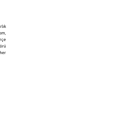
lık
ım,
erçe
görü
 her