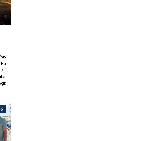
 Yaş
 Ha
 ail
mlar
Açık
26