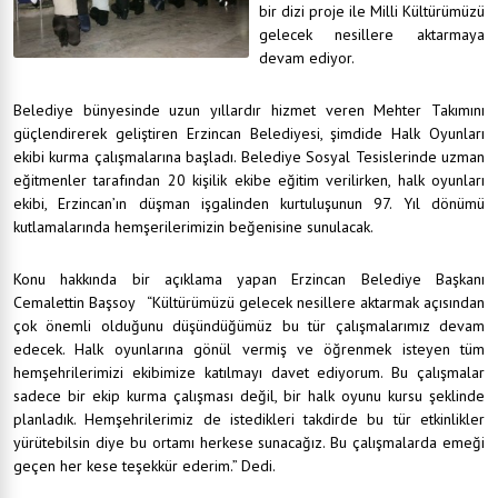
bir dizi proje ile Milli Kültürümüzü
gelecek nesillere aktarmaya
devam ediyor.
Belediye bünyesinde uzun yıllardır hizmet veren Mehter Takımını
güçlendirerek geliştiren Erzincan Belediyesi, şimdide Halk Oyunları
ekibi kurma çalışmalarına başladı. Belediye Sosyal Tesislerinde uzman
eğitmenler tarafından 20 kişilik ekibe eğitim verilirken, halk oyunları
ekibi, Erzincan’ın düşman işgalinden kurtuluşunun 97. Yıl dönümü
kutlamalarında hemşerilerimizin beğenisine sunulacak.
Konu hakkında bir açıklama yapan Erzincan Belediye Başkanı
Cemalettin Başsoy “Kültürümüzü gelecek nesillere aktarmak açısından
çok önemli olduğunu düşündüğümüz bu tür çalışmalarımız devam
edecek. Halk oyunlarına gönül vermiş ve öğrenmek isteyen tüm
hemşehrilerimizi ekibimize katılmayı davet ediyorum. Bu çalışmalar
sadece bir ekip kurma çalışması değil, bir halk oyunu kursu şeklinde
planladık. Hemşehrilerimiz de istedikleri takdirde bu tür etkinlikler
yürütebilsin diye bu ortamı herkese sunacağız. Bu çalışmalarda emeği
geçen her kese teşekkür ederim.” Dedi.