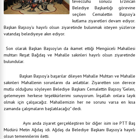
teveccühü sonucu Erzincan
Belediye Başkanlığı görevine
seçilen Cemalettin Başsoy'a
kutlama ziyaretleri devam ediyor.
Başkan Başsoy'u hayırlı olsun ziyaretinde bulunmak isteyen yüzlerce
vatandaş belediyeye akın ediyor.
Son olarak Başkan Başsoy'un da ikamet ettiği Mengüceli Mahallesi
muhtarı Reşat Bağdaş ve Mahalle sakinleri hayırlı olsun ziyaretinde
bulundular.
Başkan Başsoy'a başarılar dileyen Mahalle Muhtarı ve Mahalle
sakinleri Mahallenin sorunlarını da anlattılar. Ziyaretten son derece
mutlu olduğunu söyleyen Belediye Başkanı Cemalettin Başsoy "Gelen,
gelemeyen herkese teşekkürlerimi sunuyorum. İnşallah onlara layık
olmak için çalışacağız. Mahallemizin her ne sorunu varsa en kısa
zamanda çalışmaların başlatılacağız" dedi.
Aynı anda ziyaret gerçekleştiren bir diğer isim ise PTT Baş
Müdürü Metin Ağdaş idi. Ağdaş da Belediye Başkanı Başsoy'a hayırlı
olsun temennilerini iletti.