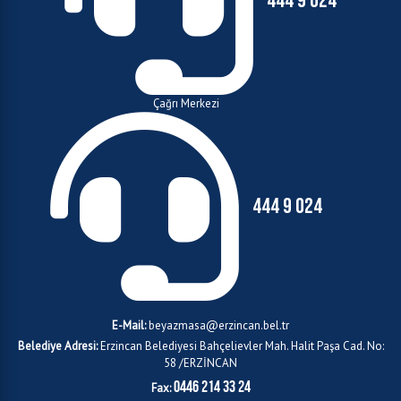
444 9 024
Çağrı Merkezi
444 9 024
E-Mail:
beyazmasa@erzincan.bel.tr
Belediye Adresi:
Erzincan Belediyesi Bahçelievler Mah. Halit Paşa Cad. No:
58 /ERZİNCAN
0446 214 33 24
Fax: