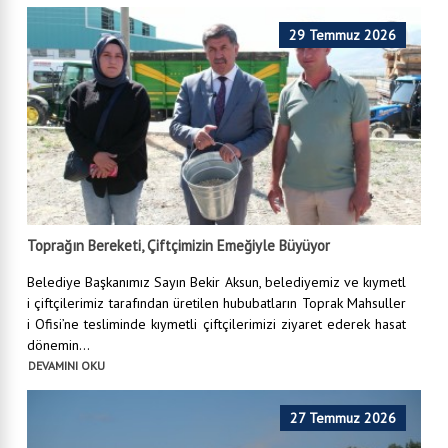
29 Temmuz 2026
Toprağın Bereketi, Çiftçimizin Emeğiyle Büyüyor
Belediye Başkanımız Sayın Bekir Aksun, belediyemiz ve kıymetl
i çiftçilerimiz tarafından üretilen hububatların Toprak Mahsuller
i Ofisi’ne tesliminde kıymetli çiftçilerimizi ziyaret ederek hasat
dönemin...
DEVAMINI OKU
27 Temmuz 2026