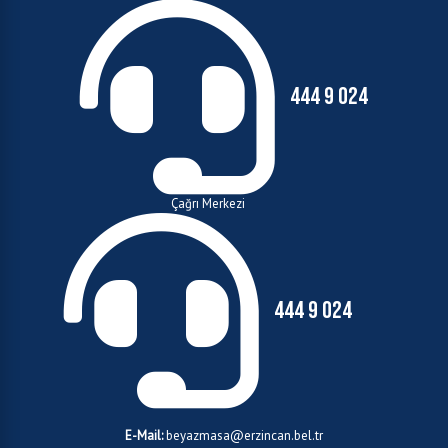
444 9 024
Çağrı Merkezi
444 9 024
E-Mail:
beyazmasa@erzincan.bel.tr