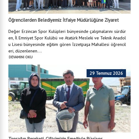
Öğrencilerden Belediyemiz İtfaiye Müdürlüğüne Ziyaret
Değer Erzincan Spor Kulüpleri bünyesinde çalışmalarını sürdür
en, İl Emniyet Spor Kulübü ve Atatürk Mesleki ve Teknik Anadol
u Lisesi bünyesinde eğitim gören İzzetpaşa Mahallesi öğrencil
eri, düzenlenen....
DEVAMINI OKU
29 Temmuz 2026
Toprağın Bereketi, Çiftçimizin Emeğiyle Büyüyor