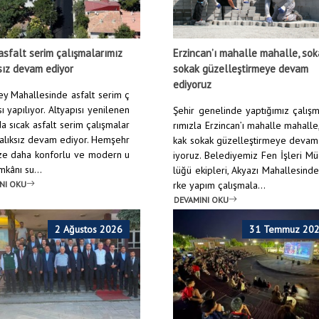
asfalt serim çalışmalarımız
Erzincan’ı mahalle mahalle, so
sız devam ediyor
sokak güzelleştirmeye devam
ediyoruz
y Mahallesinde asfalt serim ç
ı yapılıyor. Altyapısı yenilenen
Şehir genelinde yaptığımız çalış
a sıcak asfalt serim çalışmalar
rımızla Erzincan’ı mahalle mahalle
ralıksız devam ediyor. Hemşehr
kak sokak güzelleştirmeye devam
ize daha konforlu ve modern u
iyoruz. Belediyemiz Fen İşleri M
mkânı su...
lüğü ekipleri, Akyazı Mahallesind
NI OKU
rke yapım çalışmala...
DEVAMINI OKU
Anasayfa
/
Haberler
/
Çöp kon
2 Ağustos 2026
31 Temmuz 20