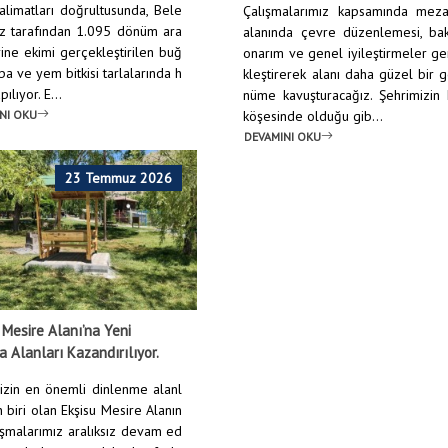
talimatları doğrultusunda, Bele
Çalışmalarımız kapsamında mezar
z tarafından 1.095 dönüm ara
alanında çevre düzenlemesi, bak
rine ekimi gerçekleştirilen buğ
onarım ve genel iyileştirmeler g
pa ve yem bitkisi tarlalarında h
kleştirerek alanı daha güzel bir 
ılıyor. E...
nüme kavuşturacağız. Şehrimizin
NI OKU
köşesinde olduğu gib...
DEVAMINI OKU
23 Temmuz 2026
 Mesire Alanı’na Yeni
 Alanları Kazandırılıyor.
izin en önemli dinlenme alanl
 biri olan Ekşisu Mesire Alanın
ışmalarımız aralıksız devam ed