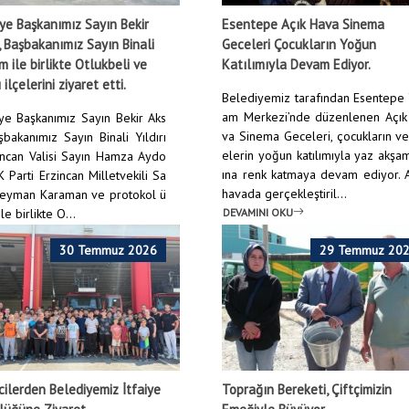
ye Başkanımız Sayın Bekir
Esentepe Açık Hava Sinema
 Başbakanımız Sayın Binali
Geceleri Çocukların Yoğun
ım ile birlikte Otlukbeli ve
Katılımıyla Devam Ediyor.
 ilçelerini ziyaret etti.
Belediyemiz tarafından Esentepe
am Merkezi’nde düzenlenen Açık
ye Başkanımız Sayın Bekir Aks
va Sinema Geceleri, çocukların ve
şbakanımız Sayın Binali Yıldırı
elerin yoğun katılımıyla yaz akşa
incan Valisi Sayın Hamza Aydo
ına renk katmaya devam ediyor. 
 Parti Erzincan Milletvekili Sa
havada gerçekleştiril...
leyman Karaman ve protokol ü
DEVAMINI OKU
le birlikte O...
NI OKU
30 Temmuz 2026
29 Temmuz 20
ilerden Belediyemiz İtfaiye
Toprağın Bereketi, Çiftçimizin