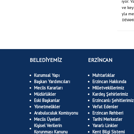
iyor. 
ve keyi
yla mes
DEVAMI
BELEDİYEMİZ
ERZİNCAN
Kurumsal Yapı
Muhtarlıklar
Başkan Yardımcıları
Erzincan Hakkında
Meclis Kararları
Milletvekillerimiz
Müdürlükler
Kardeş Şehirlerimiz
Eski Başkanlar
Erzincanlı Şehitlerimiz
Yönetmelikler
Vefat Edenler
Arabuluculuk Komisyonu
Erzincan Rehberi
Meclis Üyeleri
Tarihi Merkezler
Kişisel Verilerin
Yararlı Linkler
Korunması Kanunu
Kent Bilgi Sistemi