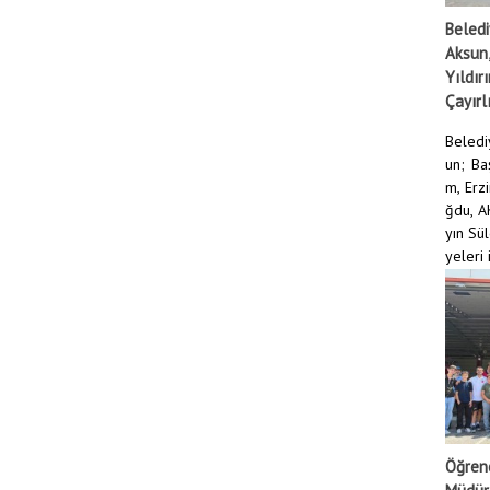
Beledi
Aksun,
Yıldır
Çayırlı
Beledi
un; Ba
m, Erz
ğdu, AK
yın Sü
yeleri i
DEVAMI
Öğrenc