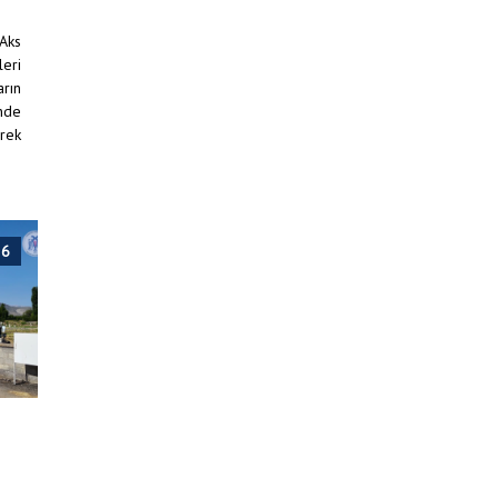
 Aks
leri
arın
inde
erek
26