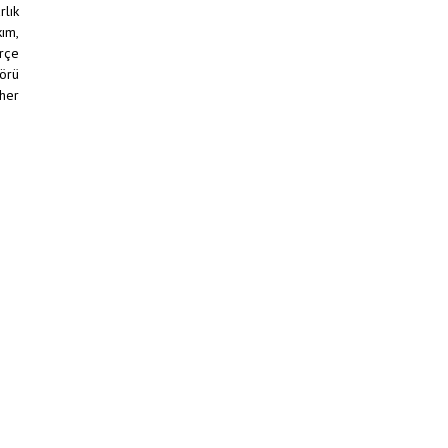
lık
ım,
erçe
görü
 her