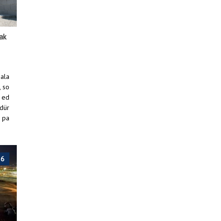
kak
mala
, so
 ed
üdür
e pa
teynerleri düzenli aralıklarla yıkanarak temizlik çalışmaları gerçekleştiriliyor
26