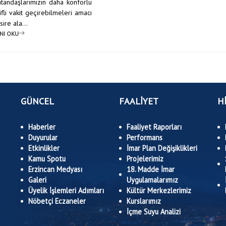
Vatandaşlarımızın daha konforlu
fli vakit geçirebilmeleri amacı
ire ala...
NI OKU
GÜNCEL
FAALİYET
H
Haberler
Faaliyet Raporları
Duyurular
Performans
Etkinlikler
İmar Plan Değişiklikleri
Kamu Spotu
Projelerimiz
Erzincan Medyası
18. Madde İmar
Galeri
Uygulamalarımız
Üyelik İşlemleri Adımları
Kültür Merkezlerimiz
Nöbetçi Eczaneler
Kurslarımız
İçme Suyu Analizi