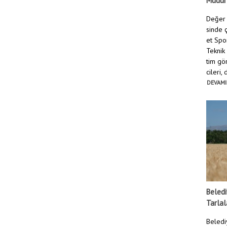
Müdür
Değer 
sinde ç
et Spo
Teknik
tim gö
cileri,
DEVAMI
Beledi
Tarlal
Beledi