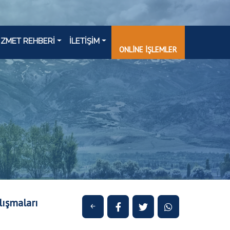
İZMET REHBERİ
İLETİŞİM
ONLİNE İŞLEMLER
lışmaları