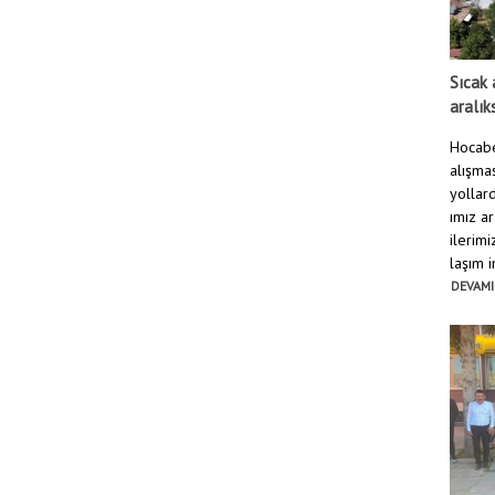
Sıcak 
aralık
Hocabe
alışmas
yollard
ımız a
ilerim
laşım i
DEVAMI