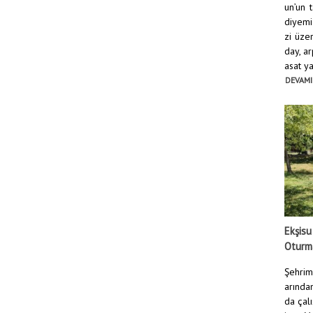
un’un 
diyemi
zi üze
day, ar
asat yap
DEVAMI
Ekşisu
Oturma
Şehrim
arından
da çal