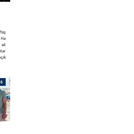
 Yaş
 Ha
 ail
mlar
Açık
26