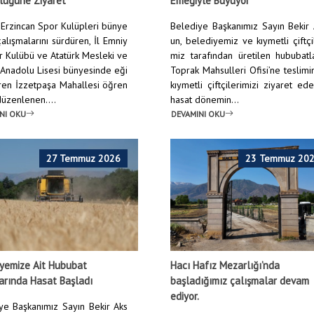
lüğüne Ziyaret
Emeğiyle Büyüyor
Erzincan Spor Kulüpleri bünye
Belediye Başkanımız Sayın Bekir
alışmalarını sürdüren, İl Emniy
un, belediyemiz ve kıymetli çiftçi
r Kulübü ve Atatürk Mesleki ve
miz tarafından üretilen hububatl
 Anadolu Lisesi bünyesinde eği
Toprak Mahsulleri Ofisi’ne teslim
ren İzzetpaşa Mahallesi öğren
kıymetli çiftçilerimizi ziyaret ed
 düzenlenen....
hasat dönemin...
NI OKU
DEVAMINI OKU
27 Temmuz 2026
23 Temmuz 20
yemize Ait Hububat
Hacı Hafız Mezarlığı’nda
arında Hasat Başladı
başladığımız çalışmalar devam
ediyor.
ye Başkanımız Sayın Bekir Aks