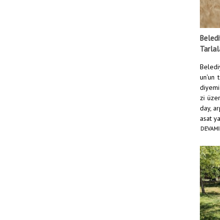
Beledi
Tarlal
Beledi
un’un 
diyemi
zi üze
day, ar
asat yap
DEVAMI