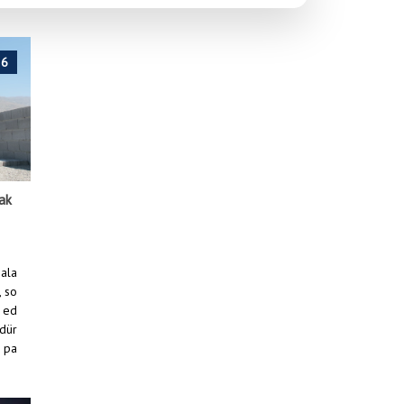
Sn. Bekir Aksun, Su ve Kanalizasyon Müdürlüğü çalışanları ile bir araya geldi.
26
kak
mala
, so
 ed
üdür
e pa