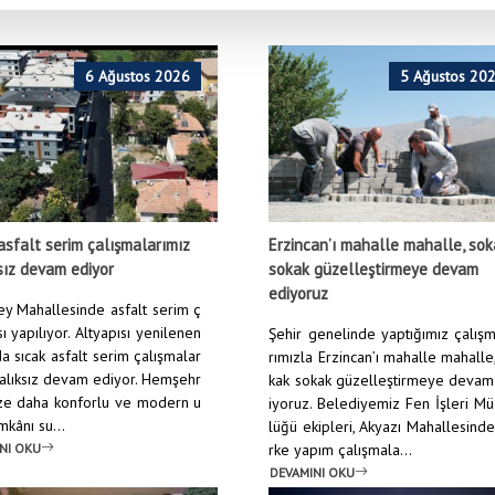
Anasayfa
/
Haberler
/
Belediye Başkanımız 
6 Ağustos 2026
5 Ağustos 20
asfalt serim çalışmalarımız
Erzincan’ı mahalle mahalle, so
sız devam ediyor
sokak güzelleştirmeye devam
ediyoruz
y Mahallesinde asfalt serim ç
ı yapılıyor. Altyapısı yenilenen
Şehir genelinde yaptığımız çalış
a sıcak asfalt serim çalışmalar
rımızla Erzincan’ı mahalle mahalle
ralıksız devam ediyor. Hemşehr
kak sokak güzelleştirmeye devam
ize daha konforlu ve modern u
iyoruz. Belediyemiz Fen İşleri M
mkânı su...
lüğü ekipleri, Akyazı Mahallesind
NI OKU
rke yapım çalışmala...
DEVAMINI OKU