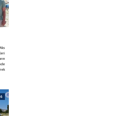
 Aks
leri
arın
inde
erek
26