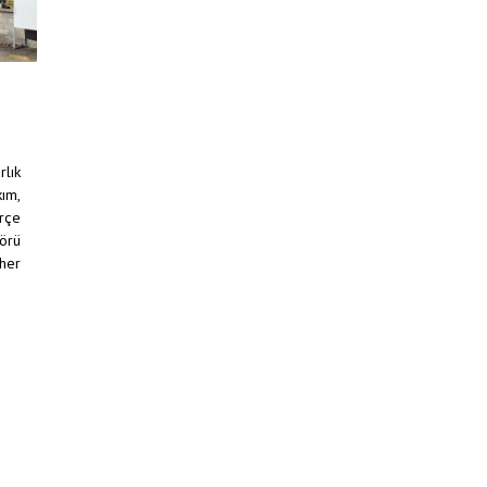
lık
ım,
erçe
görü
 her