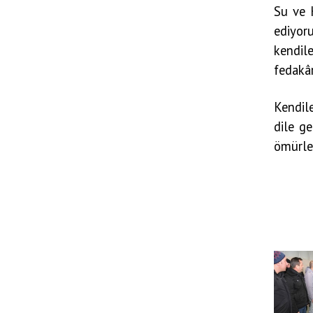
Su ve 
ediyoru
kendil
fedakâr
Kendile
dile ge
ömürler