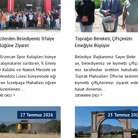
ilerden Belediyemiz İtfaiye
Toprağın Bereketi, Çiftçimizin
lüğüne Ziyaret
Emeğiyle Büyüyor
Erzincan Spor Kulüpleri bünye
Belediye Başkanımız Sayın Bekir
alışmalarını sürdüren, İl Emniy
un, belediyemiz ve kıymetli çiftçi
r Kulübü ve Atatürk Mesleki ve
miz tarafından üretilen hububatl
 Anadolu Lisesi bünyesinde eği
Toprak Mahsulleri Ofisi’ne teslim
ren İzzetpaşa Mahallesi öğren
kıymetli çiftçilerimizi ziyaret ed
 düzenlenen....
hasat dönemin...
NI OKU
DEVAMINI OKU
27 Temmuz 2026
23 Temmuz 20