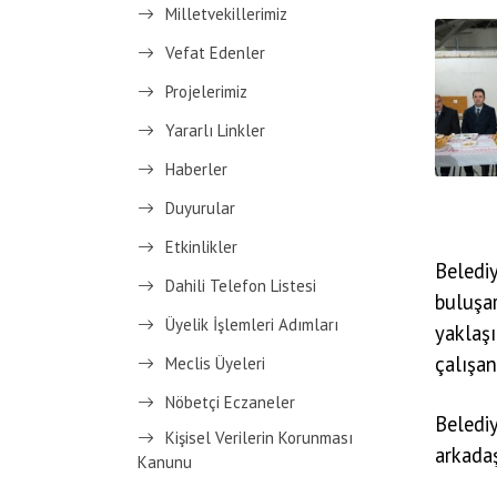
Milletvekillerimiz
Vefat Edenler
Projelerimiz
Yararlı Linkler
Haberler
Duyurular
Etkinlikler
Beledi
Dahili Telefon Listesi
buluşa
Üyelik İşlemleri Adımları
yaklaşı
çalışanl
Meclis Üyeleri
Nöbetçi Eczaneler
Beled
Kişisel Verilerin Korunması
arkadaş
Kanunu