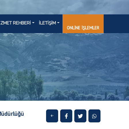
İZMET REHBERİ
İLETİŞİM
ONLİNE İŞLEMLER
 Müdürlüğü