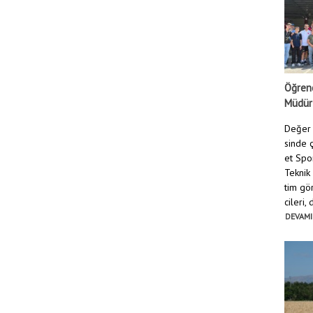
Öğrenc
Müdür
Değer 
sinde ç
et Spo
Teknik
tim gö
cileri,
DEVAMI