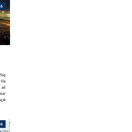
26
 Yaş
 Ha
 ail
mlar
Açık
26