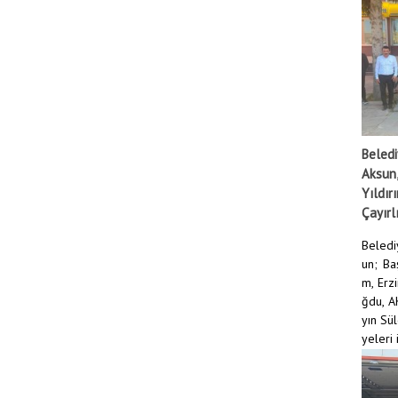
Beledi
Aksun,
Yıldır
Çayırlı
Beledi
un; Ba
m, Erz
ğdu, AK
yın Sü
yeleri i
DEVAMI