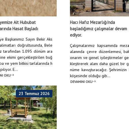
yemize Ait Hububat
Hacı Hafız Mezarlığı’nda
arında Hasat Başladı
başladığımız çalışmalar devam
ediyor.
ye Başkanımız Sayın Bekir Aks
talimatları doğrultusunda, Bele
Çalışmalarımız kapsamında mezar
z tarafından 1.095 dönüm ara
alanında çevre düzenlemesi, bak
rine ekimi gerçekleştirilen buğ
onarım ve genel iyileştirmeler g
pa ve yem bitkisi tarlalarında h
kleştirerek alanı daha güzel bir 
ılıyor. E...
nüme kavuşturacağız. Şehrimizin
NI OKU
köşesinde olduğu gib...
DEVAMINI OKU
23 Temmuz 2026