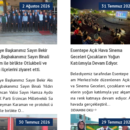
2 Ağustos 2026
31 Temmuz 20
ye Başkanımız Sayın Bekir
Esentepe Açık Hava Sinema
 Başbakanımız Sayın Binali
Geceleri Çocukların Yoğun
ım ile birlikte Otlukbeli ve
Katılımıyla Devam Ediyor.
 ilçelerini ziyaret etti.
Belediyemiz tarafından Esentepe
am Merkezi’nde düzenlenen Açık
ye Başkanımız Sayın Bekir Aks
va Sinema Geceleri, çocukların ve
şbakanımız Sayın Binali Yıldırı
elerin yoğun katılımıyla yaz akşa
incan Valisi Sayın Hamza Aydo
ına renk katmaya devam ediyor. 
 Parti Erzincan Milletvekili Sa
havada gerçekleştiril...
leyman Karaman ve protokol ü
DEVAMINI OKU
le birlikte O...
NI OKU
30 Temmuz 2026
29 Temmuz 20