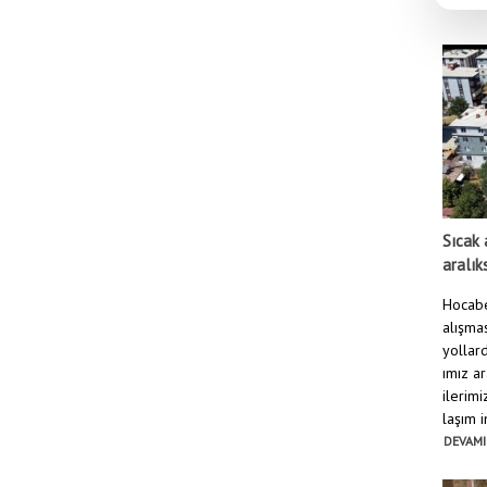
Sıcak 
aralık
Hocabe
alışmas
yollard
ımız a
ilerim
laşım i
DEVAMI