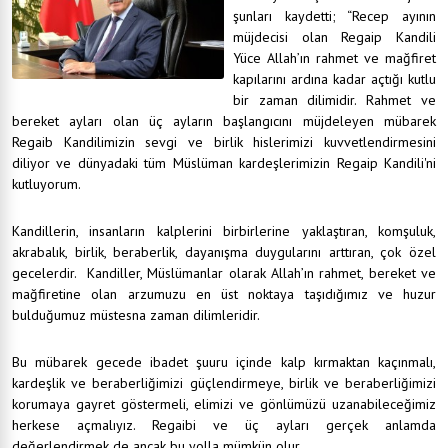
şunları kaydetti; “Recep ayının
müjdecisi olan Regaip Kandili
Yüce Allah’ın rahmet ve mağfiret
kapılarını ardına kadar açtığı kutlu
bir zaman dilimidir. Rahmet ve
bereket ayları olan üç ayların başlangıcını müjdeleyen mübarek
Regaib Kandilimizin sevgi ve birlik hislerimizi kuvvetlendirmesini
diliyor ve dünyadaki tüm Müslüman kardeşlerimizin Regaip Kandili'ni
kutluyorum.
Kandillerin, insanların kalplerini birbirlerine yaklaştıran, komşuluk,
akrabalık, birlik, beraberlik, dayanışma duygularını arttıran, çok özel
gecelerdir. Kandiller, Müslümanlar olarak Allah’ın rahmet, bereket ve
mağfiretine olan arzumuzu en üst noktaya taşıdığımız ve huzur
bulduğumuz müstesna zaman dilimleridir.
Bu mübarek gecede ibadet şuuru içinde kalp kırmaktan kaçınmalı,
kardeşlik ve beraberliğimizi güçlendirmeye, birlik ve beraberliğimizi
korumaya gayret göstermeli, elimizi ve gönlümüzü uzanabileceğimiz
herkese açmalıyız. Regaibi ve üç ayları gerçek anlamda
değerlendirmek de ancak bu yolla mümkün olur.