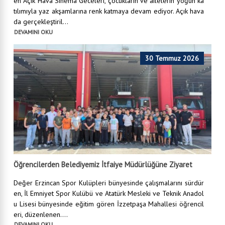
en Açık Hava Sinema Geceleri, çocukların ve ailelerin yoğun ka
tılımıyla yaz akşamlarına renk katmaya devam ediyor. Açık hava
da gerçekleştiril...
DEVAMINI OKU
30 Temmuz 2026
Öğrencilerden Belediyemiz İtfaiye Müdürlüğüne Ziyaret
Değer Erzincan Spor Kulüpleri bünyesinde çalışmalarını sürdür
en, İl Emniyet Spor Kulübü ve Atatürk Mesleki ve Teknik Anadol
u Lisesi bünyesinde eğitim gören İzzetpaşa Mahallesi öğrencil
eri, düzenlenen....
DEVAMINI OKU