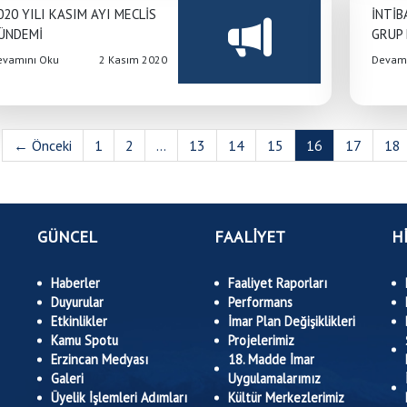
020 YILI KASIM AYI MECLİS
İNTİB
ÜNDEMİ
GRUP 
evamını Oku
2 Kasım 2020
Devamı
← Önceki
1
2
...
13
14
15
16
17
18
GÜNCEL
FAALİYET
H
Haberler
Faaliyet Raporları
Duyurular
Performans
Etkinlikler
İmar Plan Değişiklikleri
Kamu Spotu
Projelerimiz
Erzincan Medyası
18. Madde İmar
Galeri
Uygulamalarımız
Üyelik İşlemleri Adımları
Kültür Merkezlerimiz