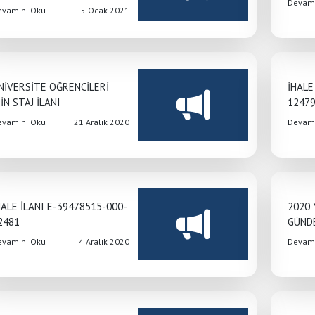
Devamı
evamını Oku
5 Ocak 2021
NİVERSİTE ÖĞRENCİLERİ
İHALE
ÇİN STAJ İLANI
1247
evamını Oku
21 Aralık 2020
Devamı
HALE İLANI E-39478515-000-
2020 
2481
GÜND
evamını Oku
4 Aralık 2020
Devamı