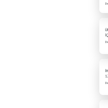
D
Ü
İ
D
İ
1
D