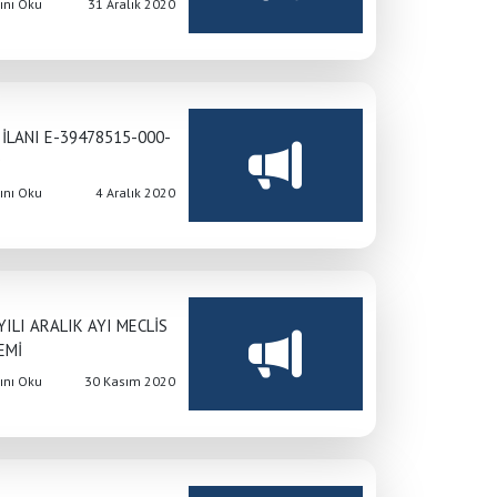
nı Oku
31 Aralık 2020
Anasayfa
/
Duyurular
/
DUYURULAR
 İLANI E-39478515-000-
9
nı Oku
4 Aralık 2020
YILI ARALIK AYI MECLİS
EMİ
nı Oku
30 Kasım 2020