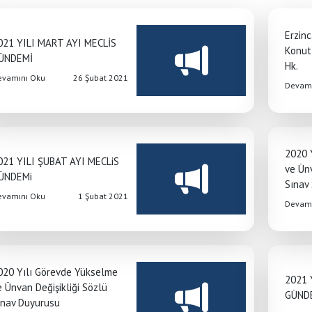
Erzinc
021 YILI MART AYI MECLİS
Konut 
ÜNDEMİ
Hk.
evamını Oku
26 Şubat 2021
Devamı
2020 
021 YILI ŞUBAT AYI MECLiS
ve Ünv
ÜNDEMi
Sınav
evamını Oku
1 Şubat 2021
Devamı
020 Yılı Görevde Yükselme
2021 
e Ünvan Değişikliği Sözlü
GÜND
ınav Duyurusu