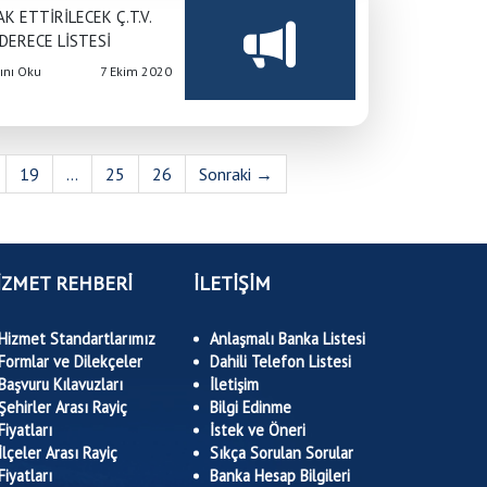
AK ETTİRİLECEK Ç.T.V.
DERECE LİSTESİ
nı Oku
7 Ekim 2020
19
...
25
26
Sonraki →
İZMET REHBERİ
İLETİŞİM
Hizmet Standartlarımız
Anlaşmalı Banka Listesi
Formlar ve Dilekçeler
Dahili Telefon Listesi
Başvuru Kılavuzları
İletişim
Şehirler Arası Rayiç
Bilgi Edinme
Fiyatları
İstek ve Öneri
İlçeler Arası Rayiç
Sıkça Sorulan Sorular
Fiyatları
Banka Hesap Bilgileri