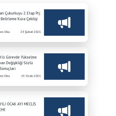
an Çukurkuyu 2. Etap Prj.
Belirleme Kura Çekilişi
nı Oku
23 Şubat 2021
Yılı Görevde Yükselme
an Değişikliği Sözlü
 Sonuçları
nı Oku
15 Ocak 2021
YILI OCAK AYI MECLİS
EMİ