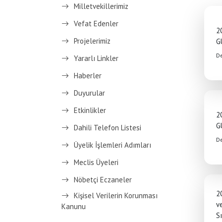
Milletvekillerimiz
Vefat Edenler
2
Projelerimiz
G
D
Yararlı Linkler
Haberler
Duyurular
Etkinlikler
2
G
Dahili Telefon Listesi
D
Üyelik İşlemleri Adımları
Meclis Üyeleri
Nöbetçi Eczaneler
2
Kişisel Verilerin Korunması
v
Kanunu
S