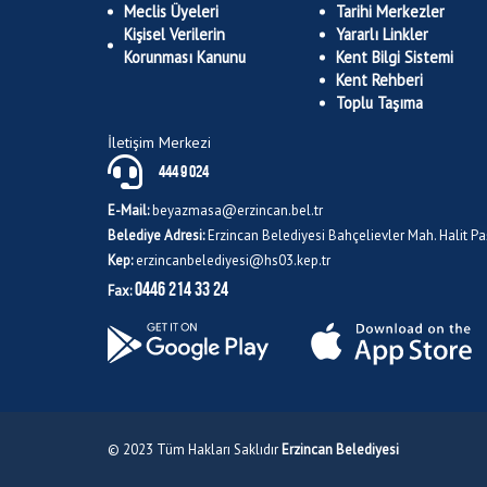
Meclis Üyeleri
Tarihi Merkezler
Kişisel Verilerin
Yararlı Linkler
Korunması Kanunu
Kent Bilgi Sistemi
Kent Rehberi
Toplu Taşıma
İletişim Merkezi
444 9 024
E-Mail:
beyazmasa@erzincan.bel.tr
Belediye Adresi:
Erzincan Belediyesi Bahçelievler Mah. Halit 
Kep:
erzincanbelediyesi@hs03.kep.tr
0446 214 33 24
Fax:
© 2023 Tüm Hakları Saklıdır
Erzincan Belediyesi