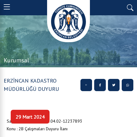
Kurumsal
ERZİNCAN KADASTRO
MÜDÜRLÜĞÜ DUYURU
29 Mart 2024
Sayı : E-41756792-170.04.02-12237893
Konu : 2B Çalışmaları Duyuru İlanı