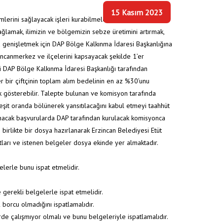
15 Kasım 2023
lerini sağlayacak işleri kurabilmelerinin,
ağlamak, ilimizin ve bölgemizin sebze üretimini artırmak,
a genişletmek için DAP Bölge Kalkınma İdaresi Başkanlığına
zincanmerkez ve ilçelerini kapsayacak şekilde 1’er
DAP Bölge Kalkınma İdaresi Başkanlığı tarafından
r bir çiftçinin toplam alım bedelinin en az %30’unu
k gösterebilir. Talepte bulunan ve komisyon tarafında
 eşit oranda bölünerek yansıtılacağını kabul etmeyi taahhüt
Alınacak başvurularda DAP tarafından kurulacak komisyonca
birlikte bir dosya hazırlanarak Erzincan Belediyesi Etüt
tları ve istenen belgeler dosya ekinde yer almaktadır.
gelerle bunu ispat etmelidir.
gerekli belgelerle ispat etmelidir.
 borcu olmadığını ispatlamalıdır.
de çalışmıyor olmalı ve bunu belgeleriyle ispatlamalıdır.