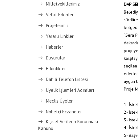
Milletvekillerimiz
DAP SE
Belediy
Vefat Edenler
sürdüre
Projelerimiz
bölgede
“Sera P
Yararlı Linkler
dekarda
Haberler
projeye
Duyurular
karşıla
seçilen
Etkinlikler
ederler
Dahili Telefon Listesi
uygun b
Proje M
Üyelik İşlemleri Adımları
Meclis Üyeleri
1- İstek
Nöbetçi Eczaneler
2- İstek
3- İste
Kişisel Verilerin Korunması
4- İste
Kanunu
5- Başv