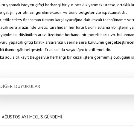
uru yapmak isteyen çiftçi herhangi biriyle ortaklık yapmak isterse, ortaklık 
e çalışmıyor olması gerekmektedir ve bunu belgeleriyle ispatlamalıdır.
p edilecekeş finansman tutarını karşılayacağına dair imzalı taahhütname verm
acak sera arazisinde üretici tarafından her türlü bakım, sulama vb. işlerin y
 yapılması düşünülen arazi üzerinde herhangi bir ipotek, haciz vb. bulunm
vuru yapacak çiftçi kiralık arsa/arazi üzerine sera kurulumu gerçekleştirecek
kli ikametgâh belgesiyle Erzincan’da yaşadığını tescillemelidir.
kli adli sicil kayıt belgesiyle herhangi bir cezai işlem görmemiş olduğunu is
DİĞER DUYURULAR
6 AĞUSTOS AYI MECLİS GÜNDEMİ