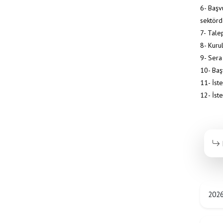
6- Başv
sektörd
7- Tale
8- Kurul
9- Sera
10- Baş
11- İste
12- İste
202