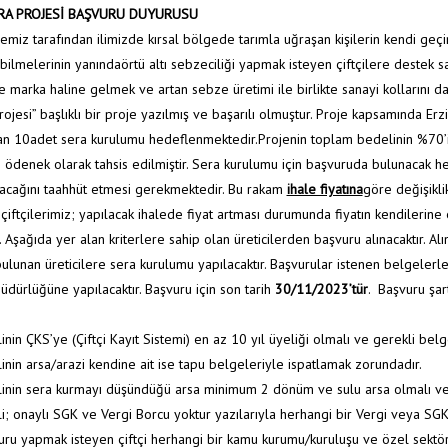
RA PROJESİ BAŞVURU DUYURUSU
emiz tarafından ilimizde kırsal bölgede tarımla uğraşan kişilerin kendi geçim
bilmelerinin yanındaörtü altı sebzeciliği yapmak isteyen çiftçilere destek s
 marka haline gelmek ve artan sebze üretimi ile birlikte sanayi kollarını d
rojesi” başlıklı bir proje yazılmış ve başarılı olmuştur. Proje kapsamında Er
n 10adet sera kurulumu hedeflenmektedir.Projenin toplam bedelinin %70’i 
 ödenek olarak tahsis edilmiştir. Sera kurulumu için başvuruda bulunacak he
yacağını taahhüt etmesi gerekmektedir. Bu rakam
ihale fiyatına
göre değişikli
 çiftçilerimiz; yapılacak ihalede fiyat artması durumunda fiyatın kendilerine
. Aşağıda yer alan kriterlere sahip olan üreticilerden başvuru alınacaktır. 
ulunan üreticilere sera kurulumu yapılacaktır. Başvurular istenen belgelerle 
üdürlüğüne yapılacaktır. Başvuru için son tarih
30/11/2023’tür
. Başvuru şar
linin ÇKS’ye (Çiftçi Kayıt Sistemi) en az 10 yıl üyeliği olmalı ve gerekli bel
linin arsa/arazi kendine ait ise tapu belgeleriyle ispatlamak zorundadır.
klinin sera kurmayı düşündüğü arsa minimum 2 dönüm ve sulu arsa olmalı ve 
kli; onaylı SGK ve Vergi Borcu yoktur yazılarıyla herhangi bir Vergi veya SGK
uru yapmak isteyen çiftçi herhangi bir kamu kurumu/kuruluşu ve özel sektör