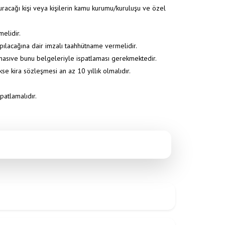
kuracağı kişi veya kişilerin kamu kurumu/kuruluşu ve özel
elidir.
apılacağına dair imzalı taahhütname vermelidir.
amasıve bunu belgeleriyle ispatlaması gerekmektedir.
se kira sözleşmesi an az 10 yıllık olmalıdır.
patlamalıdır.
Anasayfa
/
Duyurular
/
DAP SERA PROJESİ BAŞVURU DUYURUSU