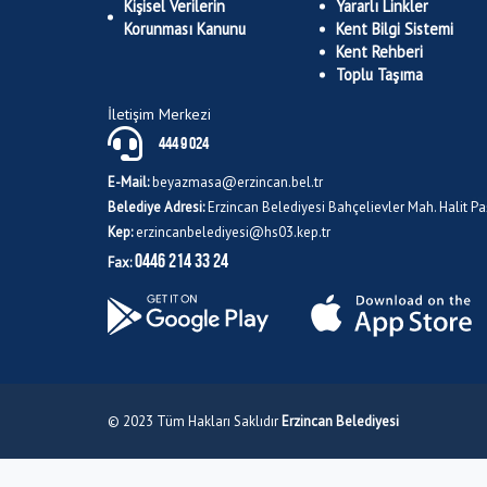
Kişisel Verilerin
Yararlı Linkler
Korunması Kanunu
Kent Bilgi Sistemi
Kent Rehberi
Toplu Taşıma
İletişim Merkezi
444 9 024
E-Mail:
beyazmasa@erzincan.bel.tr
Belediye Adresi:
Erzincan Belediyesi Bahçelievler Mah. Halit 
Kep:
erzincanbelediyesi@hs03.kep.tr
0446 214 33 24
Fax:
© 2023 Tüm Hakları Saklıdır
Erzincan Belediyesi