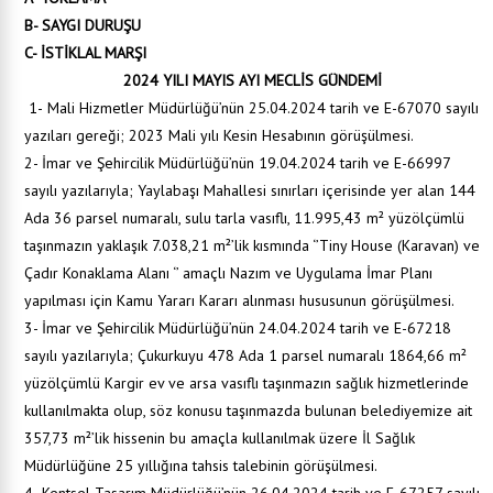
B- SAYGI DURUŞU
C- İSTİKLAL MARŞI
2024 YILI MAYIS AYI MECLİS GÜNDEMİ
1-
Mali Hizmetler Müdürlüğü’nün 25.04.2024 tarih ve E-67070 sayılı
yazıları gereği; 2023 Mali yılı Kesin Hesabının görüşülmesi.
2- İmar ve Şehircilik Müdürlüğü’nün 19.04.2024 tarih ve E-66997
sayılı yazılarıyla; Yaylabaşı Mahallesi sınırları içerisinde yer alan 144
Ada 36 parsel numaralı, sulu tarla vasıflı, 11.995,43 m² yüzölçümlü
taşınmazın yaklaşık 7.038,21 m²’lik kısmında ‘’Tiny House (Karavan) ve
Çadır Konaklama Alanı ‘’ amaçlı Nazım ve Uygulama İmar Planı
yapılması için Kamu Yararı Kararı alınması hususunun görüşülmesi.
3- İmar ve Şehircilik Müdürlüğü’nün 24.04.2024 tarih ve E-67218
sayılı yazılarıyla; Çukurkuyu 478 Ada 1 parsel numaralı 1864,66 m²
yüzölçümlü Kargir ev ve arsa vasıflı taşınmazın sağlık hizmetlerinde
kullanılmakta olup, söz konusu taşınmazda bulunan belediyemize ait
357,73 m²’lik hissenin bu amaçla kullanılmak üzere İl Sağlık
Müdürlüğüne 25 yıllığına tahsis talebinin görüşülmesi.