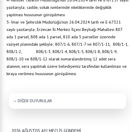
4- Kentsel Tasarım Müdürlüğü’nün 26.04.2024 tarih ve E-67257 sayılı
yazılarıyla; cadde, sokak isimlerinde niteliklerinde değişiklik
yapılması hususunun görüşülmesi.
5- İmar ve Şehircilik Müdürlüğü’nün 26.04.2024 tarih ve E-67321
sayılı yazılarıyla; Erzincan İli Merkez İlçesi Beybağı Mahallesi 807
ada 1 parsel, 808 ada 1 parsel, 810 ada 5 parseller üzerinde
vaziyet planındaki şekliyle; 807/1-6, 807/1-7 ve 807/1-11, 808/1-1,
808/1-2, 808/1-3, 808/1-4, 808/1-5, 808/1-8, 808/1-9,
808/1-10 ve 808/1-12 olarak numaralandırılmış 12 adet sera
alanının, sera yapılmak üzere belediyemiz tarafından kullanılması ve
kiraya verilmesi hususunun görüşülmesi.
DİĞER DUYURULAR
2026 AĞUSTOS AYI MECLİS GÜNDEMİ