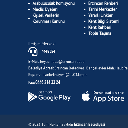
Arabuluculuk Komisyonu
Erzincan Rehberi
Meclis Üyeleri
Tarihi Merkezler
Kişisel Verilerin
Yararlı Linkler
Korunması Kanunu
Kent Bilgi Sistemi
Kent Rehberi
Toplu Taşıma
İletişim Merkezi
444 9 024
E-Mail:
beyazmasa@erzincan.bel.tr
Belediye Adresi:
Erzincan Belediyesi Bahçelievler Mah. Halit 
Kep:
erzincanbelediyesi@hs03.kep.tr
0446 214 33 24
Fax:
© 2023 Tüm Hakları Saklıdır
Erzincan Belediyesi