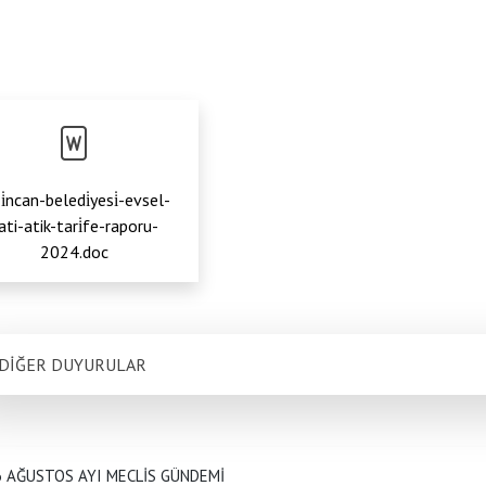
i̇ncan-beledi̇yesi̇-evsel-
ati-atik-tari̇fe-raporu-
2024.doc
DİĞER DUYURULAR
6 AĞUSTOS AYI MECLİS GÜNDEMİ