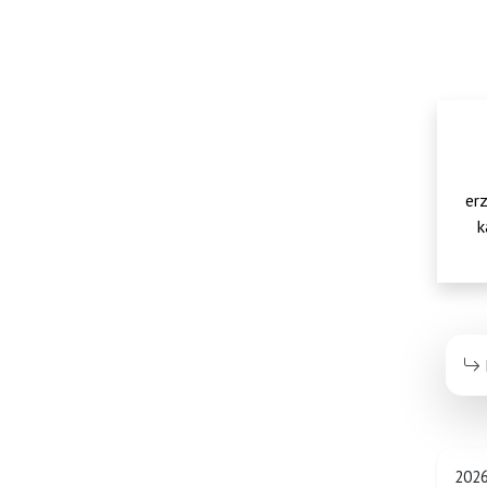
erz
k
202