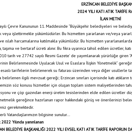
ERZİNCAN BELEDİYE BAŞKAN
2024 YILI KATI ATIK TARİFE 
İLAN METNİ
yılı Çevre Kanununun 11. Maddesinde “Büyükşehir belediyeleri ve belediyele
k veya işlettirmekle yükümlüdürler. Bu hizmetten yararlanan ve/veya yararla
ve ıslah harcamalarına katılmakla yükümlüdür. Bu hizmetten yararlananlardan
 taşıma ve bertaraf ücreti alınır. Bu fıkra uyarınca tahsil edilen ücretler, katı
010 tarih ve 27742 sayılı Resmi Gazete’ de yayımlanarak yürürlüğe giren “Atı
erinin Belirlenmesinde Uyulacak Usul ve Esaslara İlişkin Yönetmelik” gereğinc
 esaslı tarifelerin belirlenerek su faturası üzerinden veya diğer usullerle t
 belirlenen ilgili mevzuat gereği; Erzincan sınırları içerisinde katı atıklar
emizin söz konusu hizmetler için oluşan toplam sistem maliyetlerinden tahakku
zasyonu ve çöp gazından enerji üretim tesislerinden elde edilen ücretler düşü
yönetmelik gereğince hazırlanan rapor hakkındaki görüş ve önerilerinizi be
eniz gerekmektedir.
erli Vatandaşlarımızın bilgisine sunulur…
 2022 Yılında yanınlanan
AN BELEDİYE BAŞKANLIĞI 2022 YILI EVSEL KATI ATIK TARİFE RAPORUN D