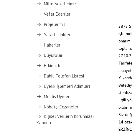
Milletvekillerimiz
Vefat Edenler
Projelerimiz
2872 Sa
işletme
Yararlı Linkler
onarım 
Haberler
toplama,
Duyurular
27.10.2
Tarifel
Etkinlikler
maliyet
Dahili Telefon Listesi
Yukarıda
Belediy
Üyelik İşlemleri Adımları
sterili
Meclis Üyeleri
İlgili 
Nöbetçi Eczaneler
bildirm
Siz değ
Kişisel Verilerin Korunması
14 ocak
Kanunu
ERZİNC