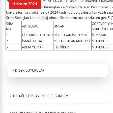
2024 GÖREVDE YÜKSELME VE UNVAN DEĞİŞİKLİĞİ SINAVINDA BAŞAR
4 Kasım 2024
Belediye ve Bağlı Kuruluşları ile Mahalli İdareler Personelinin G
Üniversitesi tarafından 29.09.2024 tarihinde gerçekleştirilen yazılı sı
Sınav Sonuçları ilalen tebliğ olunur. Sınav sonucuna itirazlar en geç 5 (B
SIRA
GÖREVDE YÜK
ADI SOYADI
UNVAN
NO
SURETİYLE A
1
GİZEMNUR ARABACI
BİLGİSAYAR İŞLETMENİ
İÇ MİMAR
2
İSMAİL BUDAK
MEZARLIKLAR MÜDÜRÜ
MÜHENDİS
3
ADEM YILMAZ
TEKNİKER
MÜHENDİS
DİĞER DUYURULAR
2026 AĞUSTOS AYI MECLİS GÜNDEMİ