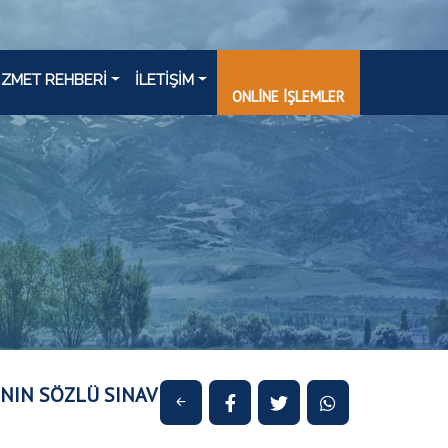
İZMET REHBERİ
İLETİŞİM
ONLİNE İŞLEMLER
ININ SÖZLÜ SINAV