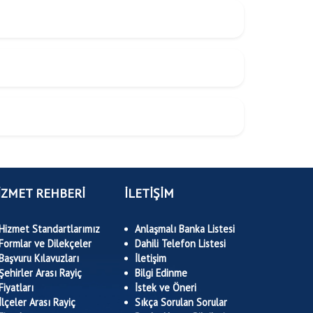
İZMET REHBERİ
İLETİŞİM
Hizmet Standartlarımız
Anlaşmalı Banka Listesi
Formlar ve Dilekçeler
Dahili Telefon Listesi
Başvuru Kılavuzları
İletişim
Şehirler Arası Rayiç
Bilgi Edinme
Fiyatları
İstek ve Öneri
İlçeler Arası Rayiç
Sıkça Sorulan Sorular