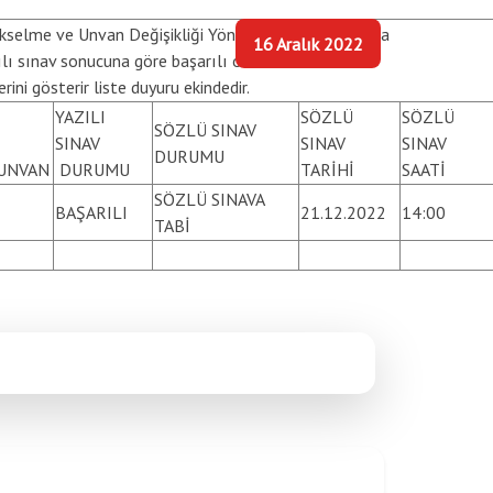
Yükselme ve Unvan Değişikliği Yönetmeliği kapsamında
16 Aralık 2022
ılı sınav sonucuna göre başarılı olan ve
ni gösterir liste duyuru ekindedir.
YAZILI
SÖZLÜ
SÖZLÜ
SÖZLÜ SINAV
SINAV
SINAV
SINAV
DURUMU
 UNVAN
DURUMU
TARİHİ
SAATİ
SÖZLÜ SINAVA
BAŞARILI
21.12.2022
14:00
TABİ