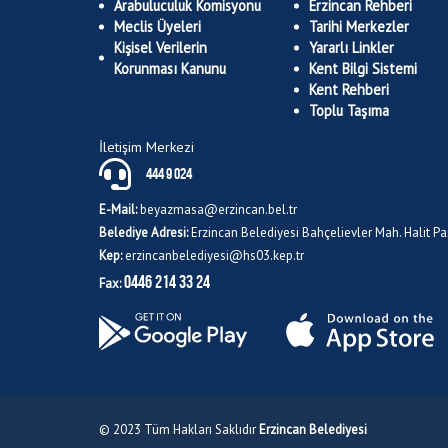
Arabuluculuk Komisyonu
Erzincan Rehberi
Meclis Üyeleri
Tarihi Merkezler
Kişisel Verilerin
Yararlı Linkler
Korunması Kanunu
Kent Bilgi Sistemi
Kent Rehberi
Toplu Taşıma
İletişim Merkezi
444 9 024
E-Mail:
beyazmasa@erzincan.bel.tr
Belediye Adresi:
Erzincan Belediyesi Bahçelievler Mah. Halit 
Kep:
erzincanbelediyesi@hs03.kep.tr
0446 214 33 24
Fax:
© 2023 Tüm Hakları Saklıdır
Erzincan Belediyesi