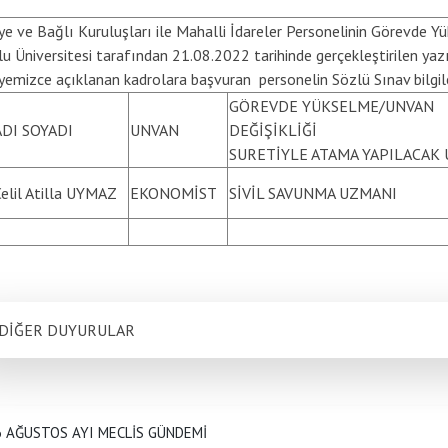
ye ve Bağlı Kuruluşları ile Mahalli İdareler Personelinin Görevde 
u Üniversitesi tarafından 21.08.2022 tarihinde gerçekleştirilen yaz
yemizce açıklanan kadrolara başvuran personelin Sözlü Sınav bilgileri
GÖREVDE YÜKSELME/UNVAN
ADI SOYADI
UNVAN
DEĞİŞİKLİĞİ
SURETİYLE ATAMA YAPILACAK
elil Atilla UYMAZ
EKONOMİST
SİVİL SAVUNMA UZMANI
DİĞER DUYURULAR
6 AĞUSTOS AYI MECLİS GÜNDEMİ