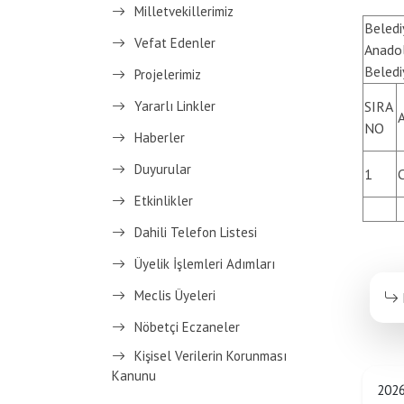
Milletvekillerimiz
Beledi
Vefat Edenler
Anadol
Beledi
Projelerimiz
Yararlı Linkler
SIRA
NO
Haberler
Duyurular
1
C
Etkinlikler
Dahili Telefon Listesi
Üyelik İşlemleri Adımları
Meclis Üyeleri
Nöbetçi Eczaneler
Kişisel Verilerin Korunması
Kanunu
202