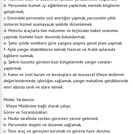
b- Personelin hizmet ,içi eğitimlerini yaptırmak, mesleki bilgilerini
geliştirmek,
c- Emrindeki personelin sicil amirliğini yapmak, personelin yıllık
izinlerini hizmet asamayacak şekilde düzenlemek,
d- Motorlu araçlarla tüm malzeme ve teçhizatın bakım onarımını
yapmak, hizmete hazır durumda bulundurmak,
e- Şehir içinde semtlere göre yangına ulaşma genel planı yapmak,
f- Aylık yangın istatistiklerini tutmak, Haziran ve Aralık aylarında
ilgililere sunmak,
g- Şehrin lüzumlu görülen bazı bölgelerinde yangın vanaları
yaptırmak,
h- Kamu ve özel kurum ve kuruluşlara ait muvazzaf itfaiye testlerini
değerlendirmede, işbirliğini sağlamak, yangın mahalline geldiklerinde
emri altında sevk ve idare etmek.
Müdür Yardımcısı:
- İtfaiye Müdürüne bağlı olarak çalışır,
Görev ve Sorumlulukları:
a- Müdür tarafında verilen görevleri yerine getirmek,
b- Personelin disiplin ve düzenini sağlamak,
c- Tesis araç ve gereçleri korumak ve göreve hazır duruma