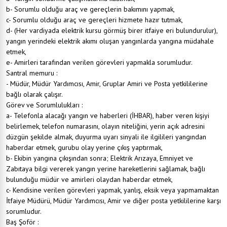
b- Sorumlu olduğu araç ve gereçlerin bakımını yapmak,
c- Sorumlu olduğu araç ve gereçleri hizmete hazır tutmak,
d- (Her vardiyada elektrik kursu görmüş birer itfaiye eri bulundurulur),
yangın yerindeki elektrik akımı oluşan yangınlarda yangına müdahale
etmek,
e- Amirleri tarafından verilen görevleri yapmakla sorumludur.
Santral memuru :
- Müdür, Müdür Yardımcısı, Amir, Gruplar Amiri ve Posta yetkililerine
bağlı olarak çalışır.
Görev ve Sorumlulukları :
a- Telefonla alacağı yangın ve haberleri (İHBAR), haber veren kişiyi
belirlemek, telefon numarasını, olayın niteliğini, yerin açık adresini
düzgün şekilde almak, duyurma uyarı sinyali ile ilgilileri yangından
haberdar etmek, gurubu olay yerine çıkış yaptırmak,
b- Ekibin yangına çıkışından sonra; Elektrik Arızaya, Emniyet ve
Zabıtaya bilgi vererek yangın yerine hareketlerini sağlamak, bağlı
bulunduğu müdür ve amirleri olaydan haberdar etmek,
c- Kendisine verilen görevleri yapmak, yanlış, eksik veya yapmamaktan
İtfaiye Müdürü, Müdür Yardımcısı, Amir ve diğer posta yetkililerine karşı
sorumludur.
Baş Şoför :