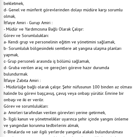
bekletmek,
d- Genel ve münferit görevlerinden dolayı müdüre karşı sorumlu
olmak,
İtfaiye Amiri - Gurup Amiri :
- Müdür ve Yardımcısına Bağlı Olarak Çalışır:
Görev ve Sorumlulukları:
a- Kendi grup ve personelinin eğitim ve yönetimini sağlamak,
b- Sorumluluk bölgesindeki semtlere ait yangına ulaşma planları
yapmak,
c- Grup personeli arasında iş bölümü sağlamak,
d- Gruba verilen araç ve gereçleri göreve hazır durumda
bulundurmak.
İtfaiye Zabıta Amiri :
- Müdürlüğe bağlı olarak çalışır. Şehir nüfusunun 100 binden az olması
halinde bu görevi başçavuş, çavuş veya onbaşı yürütür. Emrine bir
onbaşı ve iki er verilir.
Görev ve sorumlulukları:
a- Amirleri tarafından verilen görevleri yerine getirmek,
b- İlgili kanun ve yönetmelikler uyarınca şehir içinde yangını önleme
ve yangından korunma tedbirlerini almak,
c- Binalarda ve sair ilgili yerlerde yangınla alakalı bulundurulması