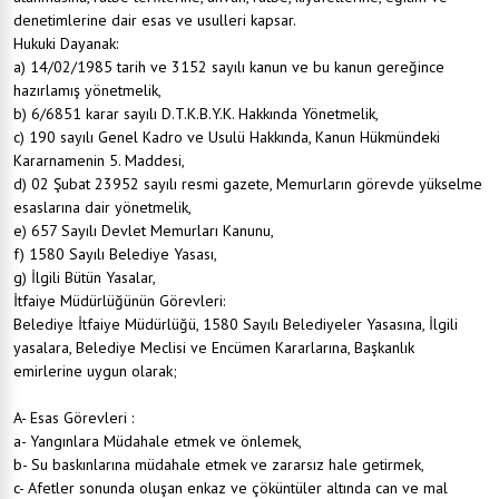
denetimlerine dair esas ve usulleri kapsar.
Hukuki Dayanak:
a) 14/02/1985 tarih ve 3152 sayılı kanun ve bu kanun gereğince
hazırlamış yönetmelik,
b) 6/6851 karar sayılı D.T.K.B.Y.K. Hakkında Yönetmelik,
c) 190 sayılı Genel Kadro ve Usulü Hakkında, Kanun Hükmündeki
Kararnamenin 5. Maddesi,
d) 02 Şubat 23952 sayılı resmi gazete, Memurların görevde yükselme
esaslarına dair yönetmelik,
e) 657 Sayılı Devlet Memurları Kanunu,
f) 1580 Sayılı Belediye Yasası,
g) İlgili Bütün Yasalar,
İtfaiye Müdürlüğünün Görevleri:
Belediye İtfaiye Müdürlüğü, 1580 Sayılı Belediyeler Yasasına, İlgili
yasalara, Belediye Meclisi ve Encümen Kararlarına, Başkanlık
emirlerine uygun olarak;
A- Esas Görevleri :
a- Yangınlara Müdahale etmek ve önlemek,
b- Su baskınlarına müdahale etmek ve zararsız hale getirmek,
c- Afetler sonunda oluşan enkaz ve çöküntüler altında can ve mal