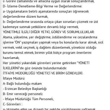
c- Görevi zamanında ve amacına uygun olarak sonuçlandırmak,
D- İzleme-Denetleme-Bilgi Verme ve Değerlendirme:
a- Uygulamaların belirli aşamalarında sonuçları öğrenecek
değerlendirme düzeni kurmak,
b- Değerlendirme sırasında ortaya çıkan sorunları çözmek ve üst
kademeye sunmak yetkililere devamlı bilgi vermek,
YÖNETİMLE İLGİLİ DİĞER YETKİ, GÖREV VE SORUMLULUKLAR:
Atama, yükselme, yer değiştirme, ödüllendirme ve cezalandırma
işlerine "ÖN" yazışmaları yapmak veya bu konularda karar almak, sicil
vermek, vekil seçmek, iş dağıtımı düzenlemek, yöneticisi olduğu
kurumu temsil etmek, birimin yıllık bütçe program önerilerini
hazırlamak,
Her yönetici yukarıdaki görevleri yerine getirirken "YÖNETİ
İLKELERİNİ"de göz önünde bulundurmalıdır.
İTFAİYE MÜDÜRLÜĞÜ YÖNETİCİ VE BİRİM GÖREVLERİ:
İtfaiye Müdürü:
A- Bağlı bulunduğu makam
- Erzincan Belediye Başkanlığı
B- Emir vereceği personeli:
- İtfaiye Müdürlüğü Tüm Personeli,
C- Görevleri :
a- Hizmetin etkin ve düzenli bir şekilde yürütülmesini sağlamak,