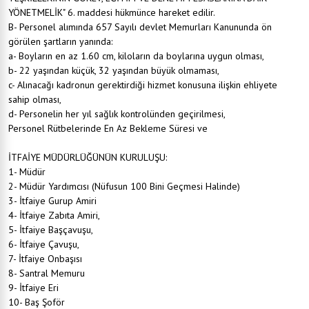
YÖNETMELİK" 6. maddesi hükmünce hareket edilir.
B- Personel alımında 657 Sayılı devlet Memurları Kanununda ön
görülen şartların yanında:
a- Boyların en az 1.60 cm, kiloların da boylarına uygun olması,
b- 22 yaşından küçük, 32 yaşından büyük olmaması,
c- Alınacağı kadronun gerektirdiği hizmet konusuna ilişkin ehliyete
sahip olması,
d- Personelin her yıl sağlık kontrolünden geçirilmesi,
Personel Rütbelerinde En Az Bekleme Süresi ve
İTFAİYE MÜDÜRLÜĞÜNÜN KURULUŞU:
1- Müdür
2- Müdür Yardımcısı (Nüfusun 100 Bini Geçmesi Halinde)
3- İtfaiye Gurup Amiri
4- İtfaiye Zabıta Amiri,
5- İtfaiye Başçavuşu,
6- İtfaiye Çavuşu,
7- İtfaiye Onbaşısı
8- Santral Memuru
9- İtfaiye Eri
10- Baş Şoför