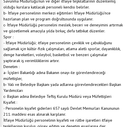
Savunma Müdürlüğü'nün ve diğer itfaiye teşkilatlarının düzenlemiş
olduğu kurslara katılacak personeli kendisi belirler.
b- İtfaiye personelinin merkezi eğitimleri İtfaiye Müdürlüğü'nce
hazırlanan plan ve program doğrultusunda uygulanır.
c- İtfaiye Müdürlüğü personelini meslek, beceri ve deneyimini artırmak
ve gözetlemek amacıyla yılda birkaç defa tatbikat düzenler.
Spor :
- İtfaiye Müdürlüğü; itfaiye personelinin çeviklik ve çabukluğunu
sağlamak için kültür-fizik çalışmaları, atlama aletli sporlar, dayanıklılık,
denge hareketleri, voleybol, basketbol ve benzeri çalışmalar
yaptırarak iş verimliliklerini artırır.
Denetim :
a- İçişleri Bakanlığı adına Bakanın onayı ile görevlendireceği
müfettişler,
b- Vali ve Belediye Başkanı yada adlarına görevlendirecekleri Başkan
Yardımcıları
c- Başkan adına Belediye Teftiş Kurulu Müdürü veya Müfettişleri
Kıyafet :
- Personelin kıyafet giderleri 657 sayılı Devlet Memurları Kanununun
211. maddesi esas alınarak karşılanır.
İtfaiye Müdürlüğü personelinin kıyafeti ve rütbe işaretleri itfaiye
teşkillerinin kuruluş, görev, eğitim ve denetim esaslarına dair