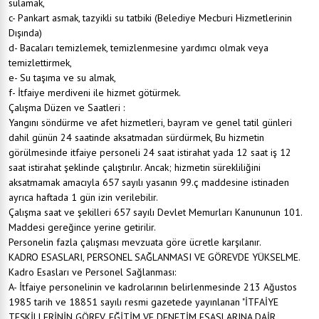
sulamak,
c- Pankart asmak, tazyikli su tatbiki (Belediye Mecburi Hizmetlerinin
Dışında)
d- Bacaları temizlemek, temizlenmesine yardımcı olmak veya
temizlettirmek,
e- Su taşıma ve su almak,
f- İtfaiye merdiveni ile hizmet götürmek.
Çalışma Düzen ve Saatleri :
Yangını söndürme ve afet hizmetleri, bayram ve genel tatil günleri
dahil günün 24 saatinde aksatmadan sürdürmek, Bu hizmetin
görülmesinde itfaiye personeli 24 saat istirahat yada 12 saat iş 12
saat istirahat şeklinde çalıştırılır. Ancak; hizmetin sürekliliğini
aksatmamak amacıyla 657 sayılı yasanın 99.ç maddesine istinaden
ayrıca haftada 1 gün izin verilebilir.
Çalışma saat ve şekilleri 657 sayılı Devlet Memurları Kanununun 101.
Maddesi gereğince yerine getirilir.
Personelin fazla çalışması mevzuata göre ücretle karşılanır.
KADRO ESASLARI, PERSONEL SAĞLANMASI VE GÖREVDE YÜKSELME.
Kadro Esasları ve Personel Sağlanması:
A- İtfaiye personelinin ve kadrolarının belirlenmesinde 213 Ağustos
1985 tarih ve 18851 sayılı resmi gazetede yayınlanan "İTFAİYE
TEŞKİLLERİNİN GÖREV, EĞİTİM VE DENETİM ESASLARINA DAİR