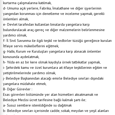
kurtarma çalışmalarına katılmak,
d- Umuma açık yerlere, Fabrika, İmalathane ve diğer işyerlerinin
yangından korunması için denetleme ve inceleme yapmak, gerekli
önlemleri almak,
e- Devlet tarafından kullanılan binalarda yangınlara karşı
bulundurulacak araç-gereç ve diğer malzemelerin belirlenmesine
yardımcı olmak,
f- İl Sivil Savunma ile ilgili teşkil ve tedbirler tüzüğü gereğince kurulan
İtfaiye servis mükelleflerini eğitmek,
g- Halkı, Kurum ve Kuruluşları yangınlara karşı alınacak önlemler
konusunda aydınlatmak,
h- Yılda en az bir kere olmak kaydıyla örnek tatbikatlar yapmak,
i- Şehirdeki kamu ve özel kurumlara ait itfaiye teşkillerinin eğitim ve
yetiştirilmelerinde yardımcı olmak,
j- Belediye Başkanından alacağı emirle Belediye sınırları dışındaki
yangınlara müdahale etmek,
B- Diğer Görevler :
Esas görevleri bölümünde yer alan hizmetleri aksatmamak ve
Belediye Meclisi ücret tarifesine bağlı kalmak şartı ile;
a- Susuz semtlere istenildiğinde su dağıtmak
b- Belediye sınırları içerisinde cadde, sokak, meydan ve yeşil alanları