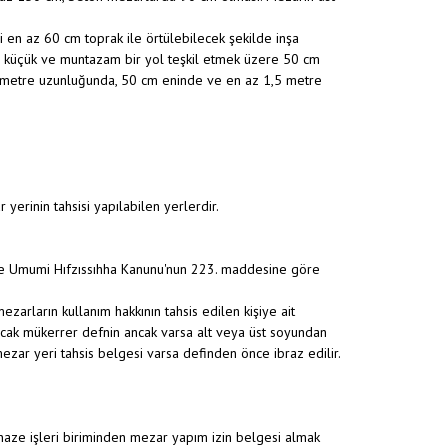
 en az 60 cm toprak ile örtülebilecek şekilde inşa
si, küçük ve muntazam bir yol teşkil etmek üzere 50 cm
 1 metre uzunluğunda, 50 cm eninde ve en az 1,5 metre
yerinin tahsisi yapılabilen yerlerdir.
ine Umumi Hıfzıssıhha Kanunu'nun 223. maddesine göre
zarların kullanım hakkının tahsis edilen kişiye ait
acak mükerrer defnin ancak varsa alt veya üst soyundan
mezar yeri tahsis belgesi varsa definden önce ibraz edilir.
enaze işleri biriminden mezar yapım izin belgesi almak