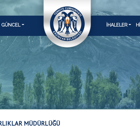
GÜNCEL
İHALELER
H
RLIKLAR MÜDÜRLÜĞÜ