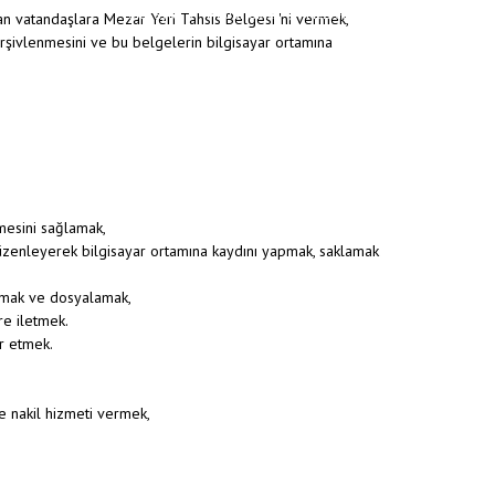
Anasayfa
/
Müdürlükler
/
MEZARLIKLAR MÜDÜRLÜĞÜ
ran vatandaşlara Mezar Yeri Tahsis Belgesi 'ni vermek,
arşivlenmesini ve bu belgelerin bilgisayar ortamına
mesini sağlamak,
 düzenleyerek bilgisayar ortamına kaydını yapmak, saklamak
apmak ve dosyalamak,
ere iletmek.
r etmek.
e nakil hizmeti vermek,