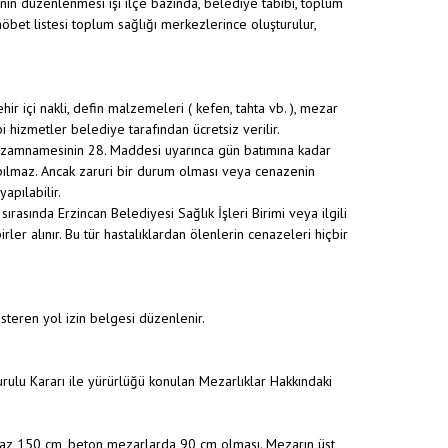
inin düzenlenmesi işi ilçe bazında, belediye tabibi, toplum
nöbet listesi toplum sağlığı merkezlerince oluşturulur,
ir içi nakli, defin malzemeleri ( kefen, tahta vb. ), mezar
 hizmetler belediye tarafından ücretsiz verilir.
Nizamnamesinin 28. Maddesi uyarınca gün batımına kadar
pılmaz. Ancak zaruri bir durum olması veya cenazenin
apılabilir.
sırasında Erzincan Belediyesi Sağlık İşleri Birimi veya ilgili
ler alınır. Bu tür hastalıklardan ölenlerin cenazeleri hiçbir
österen yol izin belgesi düzenlenir.
ulu Kararı ile yürürlüğü konulan Mezarlıklar Hakkındaki
n az 150 cm, beton mezarlarda 90 cm olması. Mezarın üst