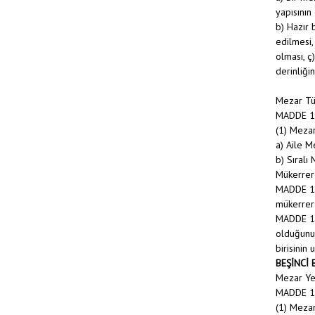
yapısının
b) Hazır 
edilmesi,
olması, ç
derinliği
Mezar Tü
MADDE 1
(1) Mezar
a) Aile M
b) Sıralı
Mükerrer
MADDE 15 
mükerrer 
MADDE 16 
olduğunu,
birisinin
BEŞİNCİ
Mezar Yer
MADDE 1
(1) Mezar