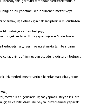
ili belediyenin görevlisi tarafından verilecek tabutun
iği bilgileri bu yönetmelikçe belirlenen mezar veya
nı onarmak, inşa etmek için hak sahiplerinin müdürlükten
ere Müdürlükçe verilen belgeyi,
kım, çiçek ve bitki dikimi yapan kişilere Müdürlükçe
il edeceği harç, resim ve ücret miktarları ile indirim,
ve cenazenin defninin uygun olduğunu gösteren belgeyi,
kil hizmetleri, mezar yerinin hazırlanması v.b.) yerine
amak,
i, mezarlıklar içerisinde inşaat yapmak isteyen kişilere
, çiçek ve bitki dikimi ile peyzaj düzenlemesi yapacak