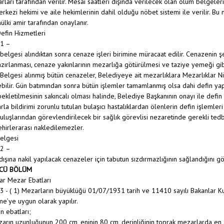
rları tarafından verilir. Mesai saatleri dışında verilecek olan ölüm belgeler
erkezi hekimi ve aile hekimlerinin dahil olduğu nöbet sistemi ile verilir. Bu 
ülki amir tarafından onaylanır.
efin Hizmetleri
1 –
belgesi alındıktan sonra cenaze işleri birimine müracaat edilir. Cenazenin şeh
azırlanması, cenaze yakınlarının mezarlığa götürülmesi ve taziye yemeği gibi
Belgesi alınmış bütün cenazeler, Belediyeye ait mezarlıklara Mezarlıklar 
bilir. Gün batımından sonra bütün işlemler tamamlanmış olsa dahi defin ya
kletilmesinin sakıncalı olması halinde, Belediye Başkanının onayı ile defin y
rla bildirimi zorunlu tutulan bulaşıcı hastalıklardan ölenlerin defin işlemleri 
ruluşlarından görevlendirilecek bir sağlık görevlisi nezaretinde gerekli tedbir
ehirlerarası nakledilemezler.
Belgesi
2 –
 dışına nakil yapılacak cenazeler için tabutun sızdırmazlığının sağlandığını g
CÜ BÖLÜM
ar Mezar Ebatları
- ( 1) Mezarların büyüklüğü 01/07/1931 tarih ve 11410 sayılı Bakanlar Kur
’ye uygun olarak yapılır.
n ebatları;
zarın uzunluğunun 200 cm, eninin 80 cm, derinliğinin toprak mezarlarda e