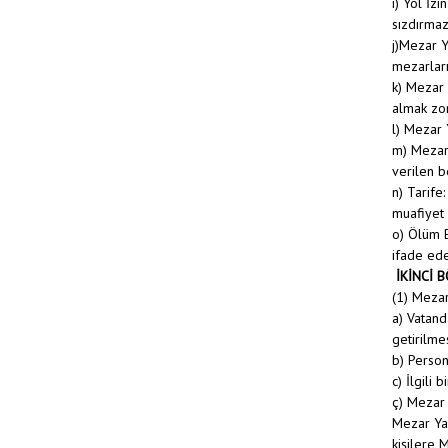
i) Yol İz
sızdırmaz
j)Mezar Y
mezarları
k) Mezar 
almak zor
l) Mezar 
m) Mezar 
verilen b
n) Tarife
muafiyet 
o) Ölüm B
ifade ede
İKİNCİ 
(1) Mezar
a) Vatand
getirilme
b) Person
c) İlgili
ç) Mezar 
Mezar Yap
kişilere 