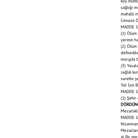
köy muhta
sağlığı m
mahalli m
Cenaze D
MADDE 1
(1) Ölüm 
yerinin h
(2) Ölüm 
defnedile
morgda be
(3) Yasala
sağlık ku
suretle ş
Yol İzin 
MADDE 1
(1) Şehir
DÖRDÜN
Mezarlıkl
MADDE 13 
Nizamname
Mezarları
a) Bir me