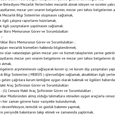
an Belediyesi Mezarlık Yerleri’nden mezarlık almak isteyen ve ücretini yatı
ayıtlarının, mezar yeri onarım belgelerinin, mezar yeri tahsis belgelerinin 
ak Mezarlık Bilgi Sistemi’nin oluşmasını sağlamak,
e ilgili çalışma raporlarını hazırlamak,
le ilgili yazışmaların yapılmasını sağlamak.
lar Büro Memurunun Görev ve Sorumlulukları
 –
lıklar Büro Memurunun Görev ve Sorumlulukları ;
aşları mezarlık hizmetleri hakkında bilgilendirmek,
si olan vatandaştan gelen mezar yeri ve hizmet taleplerinin yerine getiril
ayıtlarını, mezar yeri onarım belgelerini ve mezar yeri tahsis belgelerini
 almak,
lgelerin arşivlenmesini sağlayarak kurum içi ve kurum dışı yazışmaları y
k Bilgi Sistemi’nin ( MEBSİS ) işlevselliğini sağlamak, aksaklıkları ilgili yerl
 gelen çağrılara kurum kimliğine uygun olarak bakmak ve ilgilileri haberda
akil Araç Şoförünün Görev ve Sorumlulukları
 (1) Cenaze Nakil Araç Şoförünün Görev ve Sorumlulukları ;
ıklar Müdüründen almış olduğu talimatlara istinaden uygun araçlarla cenaz
rı her zaman göreve hazır vaziyette bulundurmak,
çi dezenfeksiyon, temizlik ve günlük bakımını yapmak,
rın periyodik bakımlarını takip etmek ve zamanında yaptırmak,