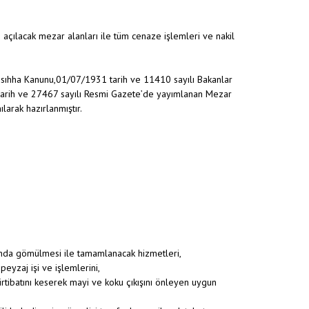
 açılacak mezar alanları ile tüm cenaze işlemleri ve nakil
ssıhha Kanunu,01/07/1931 tarih ve 11410 sayılı Bakanlar
tarih ve 27467 sayılı Resmi Gazete’de yayımlanan Mezar
arak hazırlanmıştır.
rında gömülmesi ile tamamlanacak hizmetleri,
peyzaj işi ve işlemlerini,
irtibatını keserek mayi ve koku çıkışını önleyen uygun