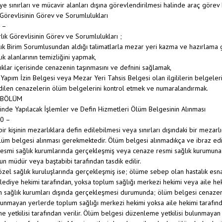
ye sınırları ve mücavir alanları dışına görevlendirilmesi halinde araç göre
Görevlisinin Görev ve Sorumlulukları
 –
lık Görevlisinin Görev ve Sorumlulukları ;
ık Birim Sorumlusundan aldığı talimatlarla mezar yeri kazma ve hazırlama 
ık alanlarının temizliğini yapmak,
ıklar içerisinde cenazenin taşınmasını ve defnini sağlamak,
Yapım İzin Belgesi veya Mezar Yeri Tahsis Belgesi olan ilgililerin belgelerin
ilen cenazelerin ölüm belgelerini kontrol etmek ve numaralandırmak.
 BÖLÜM
nde Yapılacak İşlemler ve Defin Hizmetleri Ölüm Belgesinin Alınması
0 –
bir kişinin mezarlıklara defin edilebilmesi veya sınırları dışındaki bir mezar
lüm belgesi alınması gerekmektedir. Ölüm belgesi alınmadıkça ve ibraz e
esmi sağlık kurumlarında gerçekleşmiş veya cenaze resmi sağlık kurumuna 
n müdür veya baştabibi tarafından tasdik edilir.
zel sağlık kuruluşlarında gerçekleşmiş ise; ölüme sebep olan hastalık esn
ediye hekimi tarafından, yoksa toplum sağlığı merkezi hekimi veya aile heki
 sağlık kurumları dışında gerçekleşmesi durumunda; ölüm belgesi cenazeni
lunmayan yerlerde toplum sağlığı merkezi hekimi yoksa aile hekimi tarafın
 yetkilisi tarafından verilir. Ölüm belgesi düzenleme yetkilisi bulunmaya