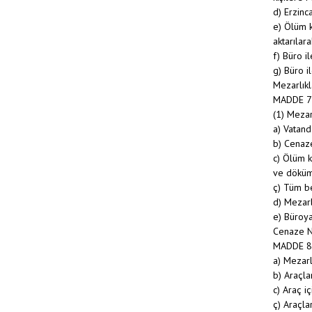
d) Erzinc
e) Ölüm k
aktarılar
f) Büro il
g) Büro i
Mezarlık
MADDE 7
(1) Mezar
a) Vatand
b) Cenaze
c) Ölüm k
ve döküm
ç) Tüm be
d) Mezarlı
e) Büroya
Cenaze N
MADDE 8 -
a) Mezarl
b) Araçla
c) Araç i
ç) Araçla