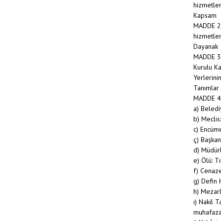
hizmetler
Kapsam
MADDE 2 -
hizmetler
Dayanak
MADDE 3 -
Kurulu Ka
Yerlerini
Tanımlar
MADDE 4 
a) Beledi
b) Meclis
c) Encüme
ç) Başkan
d) Müdürl
e) Ölü: T
f) Cenaze
g) Defin 
h) Mezarl
ı) Nakil 
muhafaza 