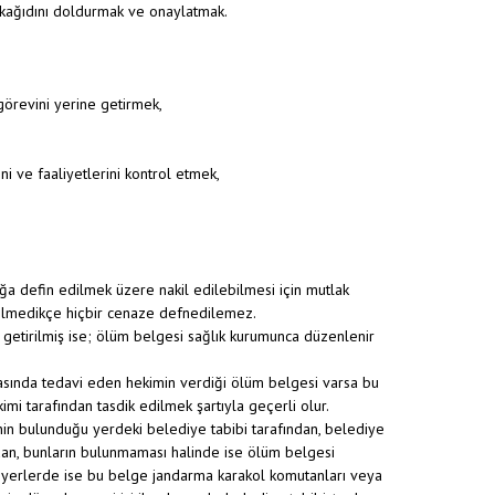
v kağıdını doldurmak ve onaylatmak.
görevini yerine getirmek,
i ve faaliyetlerini kontrol etmek,
lığa defin edilmek üzere nakil edilebilmesi için mutlak
dilmedikçe hiçbir cenaze defnedilemez.
getirilmiş ise; ölüm belgesi sağlık kurumunca düzenlenir
asında tedavi eden hekimin verdiği ölüm belgesi varsa bu
mi tarafından tasdik edilmek şartıyla geçerli olur.
n bulunduğu yerdeki belediye tabibi tarafından, belediye
dan, bunların bulunmaması halinde ise ölüm belgesi
n yerlerde ise bu belge jandarma karakol komutanları veya