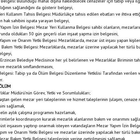
in Belgesi: Bulunduğu mahal dışına nakledilecek cenazeler için tabip veya ilg
lığının sağlandığını da gösterir belgeyi,
eri Kullanım Tahsis Belgesi: Müdürlükçe tahsis edilen ebatları ve ihtiva ett
n hak sahibini ispata yarayan belgeyi,
Yapım İzin Belgesi: Mezar Yeri Kullanma Belgesi sahibi olanların, mezarları
unda oldukları 30 gün geçerli olan inşaat yapma izin belgesini,
Yapım ve Onarım Yetki Belgesi: Mezarlıklarda, mezar üst inşası yapan kişil
Bakım Yetki Belgesi: Mezarlıklarda, mezarlar üzerine yapılacak her türlü ba
elgeyi,
: Erzincan Belediye Meclisince her yıl belirlenen ve Mezarlıklar Biriminin tahs
ve mezarlık sınıflandırmasını,
elgesi: Tabip ya da Ölüm Belgesi Düzenleme Yetkilisi Tarafından verilen 
r.
BÖLÜM
lıklar Müdürü’nün Görev, Yetki ve Sorumlulukları;
aştan gelen mezar yeri taleplerinin ve hizmet taleplerinin (ulaşım, cenaze na
sini sağlamak,
elin aylık çalışma programını hazırlamak,
 birimlerle koordinasyon kurarak mezarlık alanlarının bakım ve onarımını sağl
üst inşaasını yaptırıp onarmak isteyen vatandaşların Mezar Yapım İzin Belges
ım ve Onarım Yetki Belgesi ve mezarlar üzerinde yapılacak her türlü bakım
Mezar Bakım Yetki Belgesi taleplerinin yerine getirilmesini sağlamak,