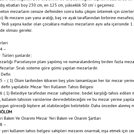
 dış ebatları boy 230 cm, en 125 cm, yükseklik 50 cm’ i geçemez.
beton mezarların cenaze defninden sonra koku çıkışını önlemek için üzerleri
 c) İki mezarın yan yana aralığı, baş ve ayak taraflarından birbirine mesafe
) Yedi yaşına kadar olan çocuklara mahsus mezarların aynı ada içerisinde
nde olması gerekir.
rleri
4 –
 Türleri şunlardır;
ezarlığı: Parselasyon planı yapılmış ve numaralandırılmış birden fazla mezar 
 Mezarlar: Sıralı sisteme göre gömü yapılan mezarlardır.
 Defin
– ( 1) Ölüm tarihinden itibaren beş yılını tamamlayan her tür mezar yer
defin yapılabilir. Mezar Yeri Kullanım Tahsis Belgesi
( 1) Belediye tarafından mezar sahiplerine; bedel karşılığı tahsis edilen me
 kullanım tahsisini varislerine devredebileceğini ve bu mezar yerine yapıl
 uygun göreceği kişilere ait olabileceğini belirtebilir. Daha önceden alınmış 
 BÖLÜM
i Bakım Ve Onarımı Mezar Yeri Bakım ve Onarım Şartları
8 –
 yeri kullanım tahsis belgesi sahipleri mezarını onarmak, inşa etmek için c