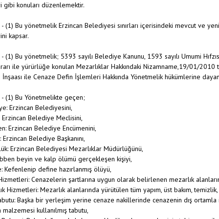
i gibi konuları düzenlemektir.
 (1) Bu yönetmelik Erzincan Belediyesi sınırları içerisindeki mevcut ve yeni
ini kapsar.
 (1) Bu yönetmelik; 5393 sayılı Belediye Kanunu, 1593 sayılı Umumi Hıfzı
rarı ile yürürlüğe konulan Mezarlıklar Hakkındaki Nizamname,19/01/2010 
n İnşaası ile Cenaze Defin İşlemleri Hakkında Yönetmelik hükümlerine dayanıl
- (1) Bu Yönetmelikte geçen;
ye: Erzincan Belediyesini,
: Erzincan Belediye Meclisini,
n: Erzincan Belediye Encümenini,
: Erzincan Belediye Başkanını,
ük: Erzincan Belediyesi Mezarlıklar Müdürlüğünü,
ıbben beyin ve kalp ölümü gerçekleşen kişiyi,
: Kefenlenip define hazırlanmış ölüyü,
Hizmetleri: Cenazelerin şartlarına uygun olarak belirlenen mezarlık alanla
ık Hizmetleri: Mezarlık alanlarında yürütülen tüm yapım, üst bakım, temizlik, 
Tabutu: Başka bir yerleşim yerine cenaze nakillerinde cenazenin dış ortamla 
malzemesi kullanılmış tabutu,