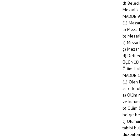
d) Beledi
Mezarlık 
MADDE 9
(1) Mezar
a) Mezarl
b) Mezarl
c) Mezarl
ç) Mezar 
d) Defned
ÜÇÜNCÜ
Ölüm Hali
MADDE 1
(1) Ölen 
suretle ö
a) Ölüm r
ve kurumu
b) Ölüm ö
belge bel
c) Ölümün
tabibi bu
düzenleme